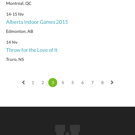
Montreal, QC
14-15 fév
Alberta Indoor Games 2015
Edmonton, AB
14 fév
Throw for the Love of It
Truro, NS
1
2
3
4
5
6
7
8