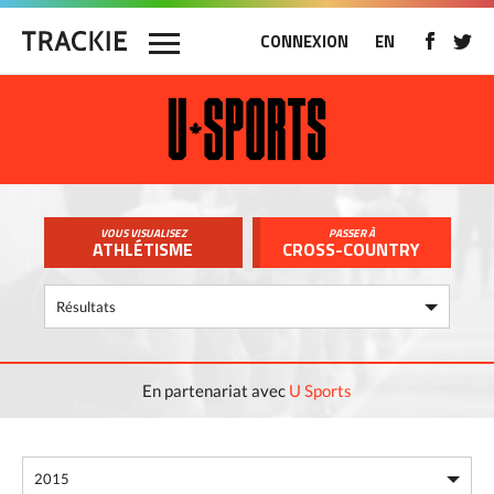
CONNEXION
EN
VOUS VISUALISEZ
PASSER À
ATHLÉTISME
CROSS-COUNTRY
En partenariat avec
U Sports