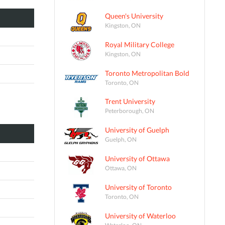
Queen's University
Kingston, ON
Royal Military College
Kingston, ON
Toronto Metropolitan Bold
Toronto, ON
Trent University
Peterborough, ON
University of Guelph
Guelph, ON
University of Ottawa
Ottawa, ON
University of Toronto
Toronto, ON
University of Waterloo
Waterloo, ON