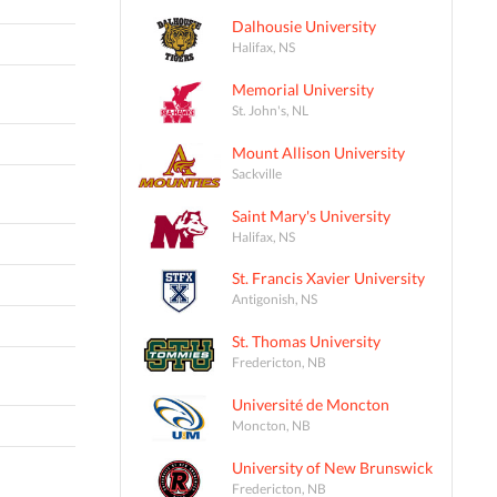
Dalhousie University
Halifax, NS
Memorial University
St. John's, NL
Mount Allison University
Sackville
Saint Mary's University
Halifax, NS
St. Francis Xavier University
Antigonish, NS
St. Thomas University
Fredericton, NB
Université de Moncton
Moncton, NB
University of New Brunswick
Fredericton, NB