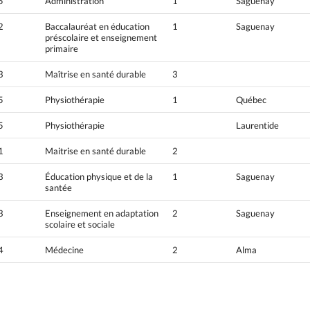
5
Administration
1
Saguenay
2
Baccalauréat en éducation
1
Saguenay
préscolaire et enseignement
primaire
3
Maîtrise en santé durable
3
5
Physiothérapie
1
Québec
5
Physiothérapie
Laurentide
1
Maitrise en santé durable
2
3
Éducation physique et de la
1
Saguenay
santée
3
Enseignement en adaptation
2
Saguenay
scolaire et sociale
4
Médecine
2
Alma