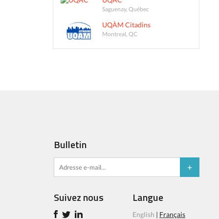
Saguenay, Québec
UQÀM Citadins
Montreal, QC
Bulletin
Suivez nous
Langue
English
|
Français