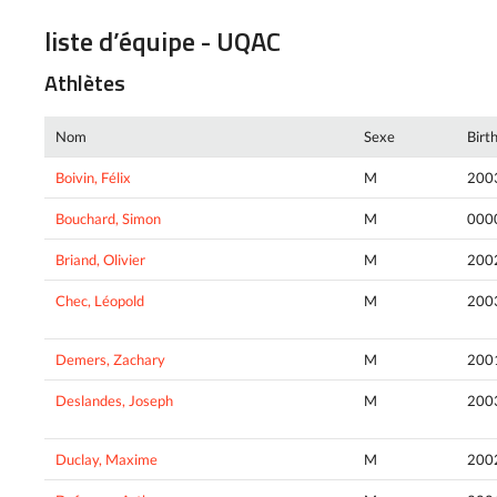
liste d’équipe - UQAC
Athlètes
Nom
Sexe
Birt
Boivin, Félix
M
200
Bouchard, Simon
M
000
Briand, Olivier
M
200
Chec, Léopold
M
200
Demers, Zachary
M
200
Deslandes, Joseph
M
200
Duclay, Maxime
M
200