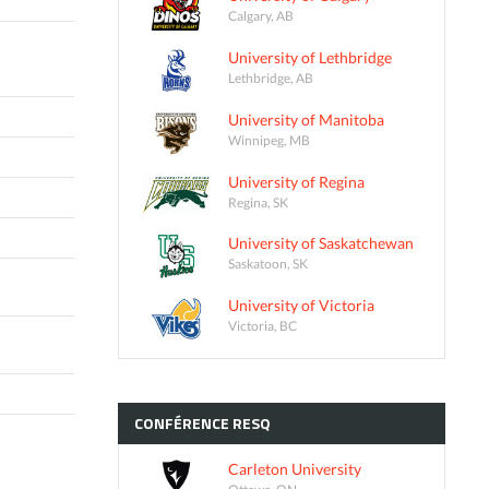
Calgary, AB
University of Lethbridge
Lethbridge, AB
University of Manitoba
Winnipeg, MB
University of Regina
Regina, SK
University of Saskatchewan
Saskatoon, SK
University of Victoria
Victoria, BC
CONFÉRENCE
RESQ
Carleton University
Ottawa, ON