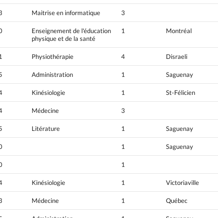
3
Maitrise en informatique
3
0
Enseignement de l'éducation
1
Montréal
physique et de la santé
1
Physiothérapie
4
Disraeli
5
Administration
1
Saguenay
4
Kinésiologie
1
St-Félicien
4
Médecine
3
5
Litérature
1
Saguenay
0
1
Saguenay
0
1
4
Kinésiologie
1
Victoriaville
3
Médecine
1
Québec