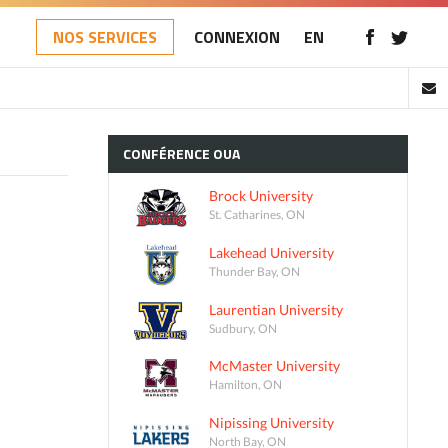
NOS SERVICES
CONNEXION
EN
CONFÉRENCE
OUA
Brock University
St. Catharines, ON
Lakehead University
Thunder Bay, ON
Laurentian University
Sudbury, ON
McMaster University
Hamilton, ON
Nipissing University
North Bay, ON