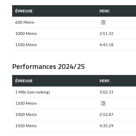
ÉPREUVE
PERF.
600 Metre
1:31.71*
1000 Metre
2:51.32
1500 Metre
4:41.18
Performances 2024/25
ÉPREUVE
PERF.
1 Mile (non ranking)
5:02.31
1500 Metre
4:36.80^
1000 Metre
2:52.87
1500 Metre
4:35.29