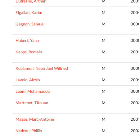
Dufresne, Arthur
M
200
Elgallad, Karim
M
200
Gagnon, Samuel
M
000
Hubert, Yann
M
000
Kapps, Romain
M
200
Koulamon, Nean Joel Wilfried
M
000
Lavoie, Alexis
M
200
Loum, Mohamadou
M
000
Martenot, Titouan
M
200
Masse, Marc-Antoine
M
200
Nadeau, Phillip
M
200