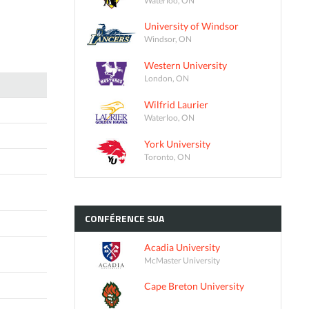
University of Windsor
Windsor, ON
Western University
London, ON
Wilfrid Laurier
Waterloo, ON
York University
Toronto, ON
CONFÉRENCE
SUA
Acadia University
McMaster University
Cape Breton University