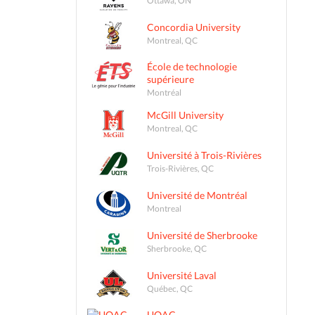
Concordia University
Montreal, QC
École de technologie
supérieure
Montréal
McGill University
Montreal, QC
Université à Trois-Rivières
Trois-Rivières, QC
Université de Montréal
Montreal
Université de Sherbrooke
Sherbrooke, QC
Université Laval
Québec, QC
UQAC