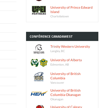
University of Prince Edward
Island
Charlottetown
CONFÉRENCE
CANADAWEST
Trinity Western University
Langley, BC
University of Alberta
Edmonton, AB
University of British
Columbia
Vancouver
University of British
Columbia Okanagan
Okanagan
University of Calgary