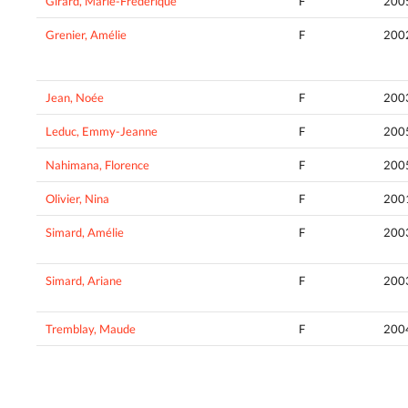
Girard, Marie-Frédérique
F
200
Grenier, Amélie
F
200
Jean, Noée
F
200
Leduc, Emmy-Jeanne
F
200
Nahimana, Florence
F
200
Olivier, Nina
F
200
Simard, Amélie
F
200
Simard, Ariane
F
200
Tremblay, Maude
F
200