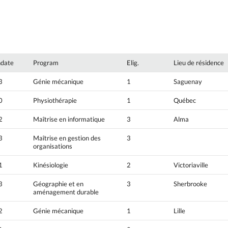
hdate
Program
Elig.
Lieu de résidence
3
Génie mécanique
1
Saguenay
0
Physiothérapie
1
Québec
2
Maîtrise en informatique
3
Alma
3
Maîtrise en gestion des
3
organisations
1
Kinésiologie
2
Victoriaville
3
Géographie et en
3
Sherbrooke
aménagement durable
2
Génie mécanique
1
Lille