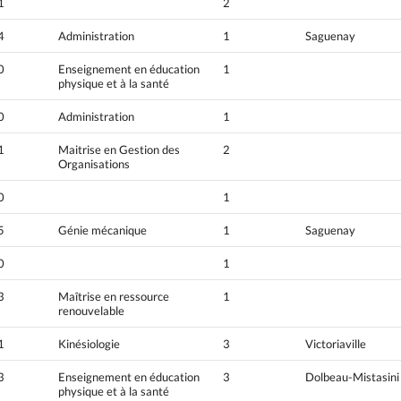
1
2
4
Administration
1
Saguenay
0
Enseignement en éducation
1
physique et à la santé
0
Administration
1
1
Maitrise en Gestion des
2
Organisations
0
1
5
Génie mécanique
1
Saguenay
0
1
3
Maîtrise en ressource
1
renouvelable
1
Kinésiologie
3
Victoriaville
3
Enseignement en éducation
3
Dolbeau-Mistasini
physique et à la santé