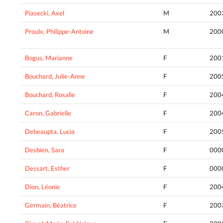
Piasecki, Axel
M
200
Proulx, Philippe-Antoine
M
200
Bogus, Marianne
F
200
Bouchard, Julie-Anne
F
200
Bouchard, Rosalie
F
200
Caron, Gabrielle
F
200
Debeaupta, Lucia
F
200
Desbien, Sara
F
000
Dessart, Esther
F
000
Dion, Léonie
F
200
Germain, Béatrice
F
200