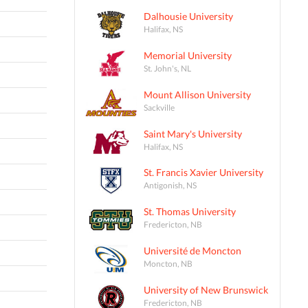
Dalhousie University
Halifax, NS
Memorial University
St. John's, NL
Mount Allison University
Sackville
Saint Mary's University
Halifax, NS
St. Francis Xavier University
Antigonish, NS
St. Thomas University
Fredericton, NB
Université de Moncton
Moncton, NB
University of New Brunswick
Fredericton, NB