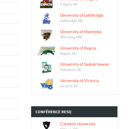
Calgary, AB
University of Lethbridge
Lethbridge, AB
University of Manitoba
Winnipeg, MB
University of Regina
Regina, SK
University of Saskatchewan
Saskatoon, SK
University of Victoria
Victoria, BC
CONFÉRENCE
RESQ
Carleton University
Ottawa, ON