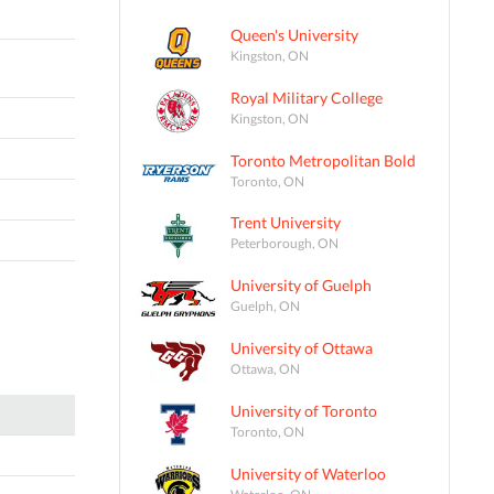
Queen's University
Kingston, ON
Royal Military College
Kingston, ON
Toronto Metropolitan Bold
Toronto, ON
Trent University
Peterborough, ON
University of Guelph
Guelph, ON
University of Ottawa
Ottawa, ON
University of Toronto
Toronto, ON
University of Waterloo
Waterloo, ON