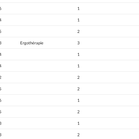
6
1
4
1
5
2
3
Ergothérapie
3
4
1
4
1
2
2
5
2
6
1
5
2
3
1
3
2