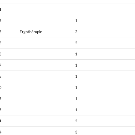
1
5
1
3
Ergothérapie
2
3
2
3
1
7
1
5
1
0
1
5
1
5
1
1
2
4
3