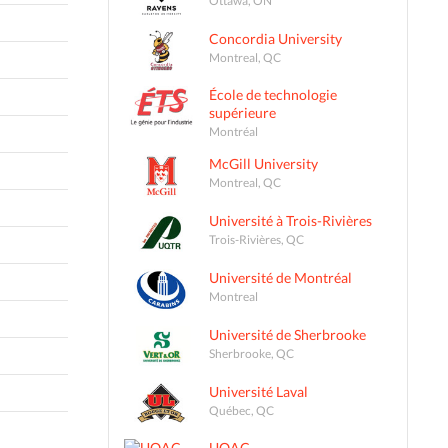
Concordia University
Montreal, QC
École de technologie
supérieure
Montréal
McGill University
Montreal, QC
Université à Trois-Rivières
Trois-Rivières, QC
Université de Montréal
Montreal
Université de Sherbrooke
Sherbrooke, QC
Université Laval
Québec, QC
UQAC