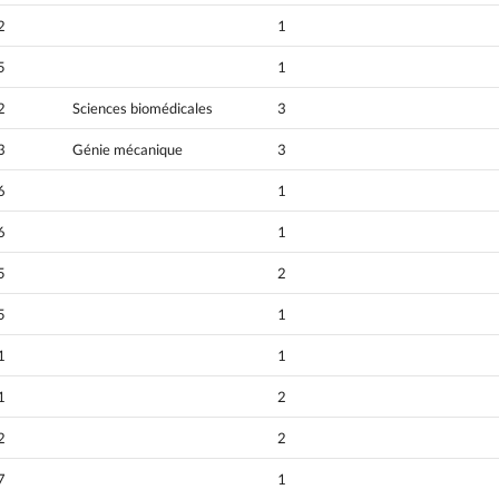
2
1
5
1
2
Sciences biomédicales
3
3
Génie mécanique
3
6
1
6
1
5
2
5
1
1
1
1
2
2
2
7
1