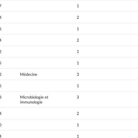
7
1
4
2
6
1
4
2
2
1
5
1
2
Médecine
3
5
1
3
Microbiologie et
3
immunologie
4
2
0
1
4
1