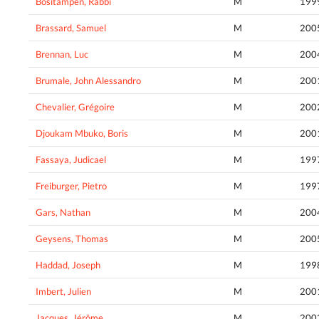
Bositampen, Rabbi
M
199
Brassard, Samuel
M
200
Brennan, Luc
M
200
Brumale, John Alessandro
M
200
Chevalier, Grégoire
M
200
Djoukam Mbuko, Boris
M
200
Fassaya, Judicael
M
199
Freiburger, Pietro
M
199
Gars, Nathan
M
200
Geysens, Thomas
M
200
Haddad, Joseph
M
199
Imbert, Julien
M
200
Jacques, Jérôme
M
200