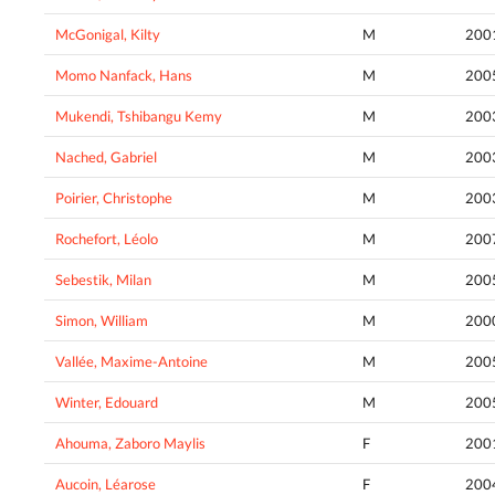
McGonigal, Kilty
M
200
Momo Nanfack, Hans
M
200
Mukendi, Tshibangu Kemy
M
200
Nached, Gabriel
M
200
Poirier, Christophe
M
200
Rochefort, Léolo
M
200
Sebestik, Milan
M
200
Simon, William
M
200
Vallée, Maxime-Antoine
M
200
Winter, Edouard
M
200
Ahouma, Zaboro Maylis
F
200
Aucoin, Léarose
F
200