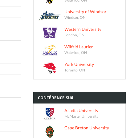
University of Windsor
Windsor, ON
Western University
London, ON
Wilfrid Laurier
Waterloo, ON
York University
Toronto, ON
CONFÉRENCE
SUA
Acadia University
McMaster University
Cape Breton University