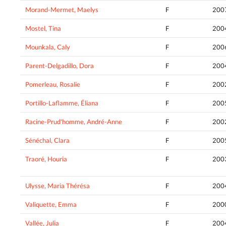
Morand-Mermet, Maelys
F
200
Mostel, Tina
F
200
Mounkala, Caly
F
200
Parent-Delgadillo, Dora
F
200
Pomerleau, Rosalie
F
200
Portillo-Laflamme, Éliana
F
200
Racine-Prud'homme, André-Anne
F
200
Sénéchal, Clara
F
200
Traoré, Houria
F
200
Ulysse, Maria Thérésa
F
200
Valiquette, Emma
F
200
Vallée, Julia
F
200