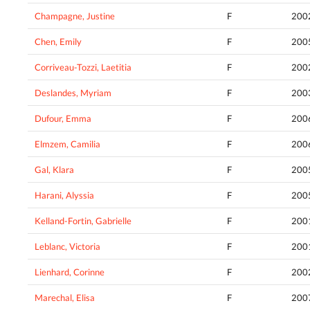
Champagne, Justine
F
200
Chen, Emily
F
200
Corriveau-Tozzi, Laetitia
F
200
Deslandes, Myriam
F
200
Dufour, Emma
F
200
Elmzem, Camilia
F
200
Gal, Klara
F
200
Harani, Alyssia
F
200
Kelland-Fortin, Gabrielle
F
200
Leblanc, Victoria
F
200
Lienhard, Corinne
F
200
Marechal, Elisa
F
200