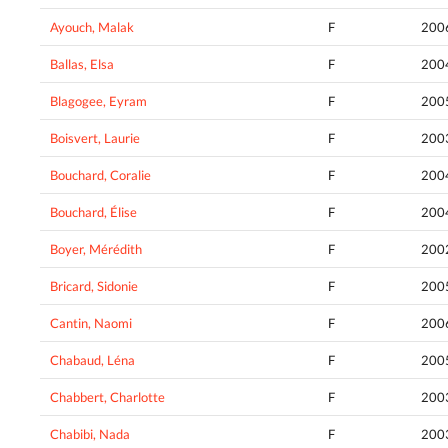
Ayouch, Malak
F
200
Ballas, Elsa
F
200
Blagogee, Eyram
F
200
Boisvert, Laurie
F
200
Bouchard, Coralie
F
200
Bouchard, Élise
F
200
Boyer, Mérédith
F
200
Bricard, Sidonie
F
200
Cantin, Naomi
F
200
Chabaud, Léna
F
200
Chabbert, Charlotte
F
200
Chabibi, Nada
F
200