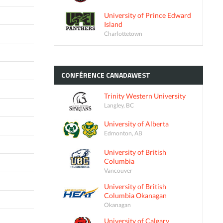
University of Prince Edward
Island
Charlottetown
CONFÉRENCE
CANADAWEST
Trinity Western University
Langley, BC
University of Alberta
Edmonton, AB
University of British
Columbia
Vancouver
University of British
Columbia Okanagan
Okanagan
University of Calgary