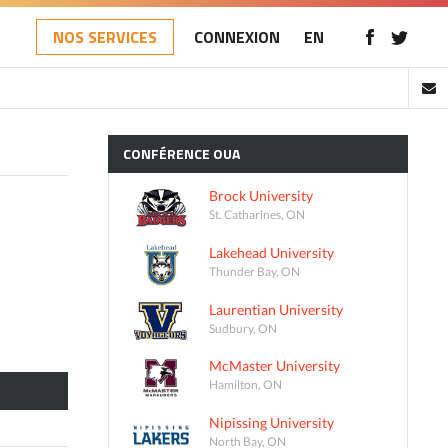
NOS SERVICES
CONNEXION
EN
CONFÉRENCE
OUA
Brock University
St. Catharines, ON
Lakehead University
Thunder Bay, ON
Laurentian University
Sudbury, ON
McMaster University
Hamilton, ON
Nipissing University
North Bay, ON