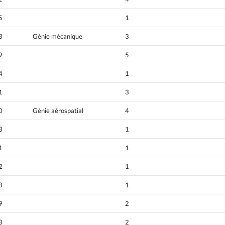
5
1
3
Génie mécanique
3
9
5
4
1
1
3
0
Génie aérospatial
4
3
1
1
1
2
1
3
1
9
2
3
2