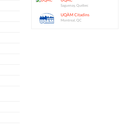
Saguenay, Québec
UQÀM Citadins
Montreal, QC