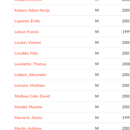
Kabore, Adore Nerija
M
200
Lapointe, Émile
M
200
Latour, Francis
M
199
Lauzon, Vincent
M
200
Lavallée, Félix
M
200
Laviolette, Thomas
M
200
Leblanc, Alexandre
M
200
Lemaire, Matthias
M
200
Mailloux Colin, David
M
200
Mandel, Maxime
M
200
Marneris, Jimmy
M
199
Martin, Anthony
M
200