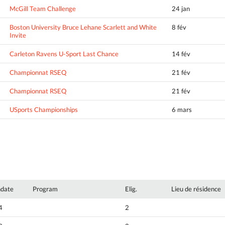
McGill Team Challenge
24 jan
Boston University Bruce Lehane Scarlett and White
8 fév
Invite
Carleton Ravens U-Sport Last Chance
14 fév
Championnat RSEQ
21 fév
Championnat RSEQ
21 fév
USports Championships
6 mars
hdate
Program
Elig.
Lieu de résidence
4
2