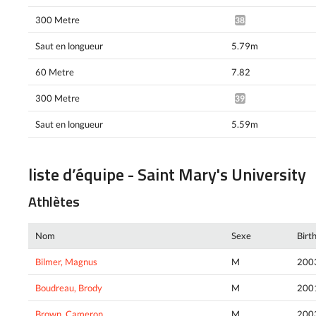
300 Metre
38.36*
Saut en longueur
5.79m
60 Metre
7.82
300 Metre
39.44*
Saut en longueur
5.59m
liste d’équipe - Saint Mary's University
Athlètes
Nom
Sexe
Birt
Bilmer, Magnus
M
200
Boudreau, Brody
M
200
Brown, Cameron
M
200