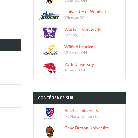
University of Windsor
Windsor, ON
Western University
London, ON
Wilfrid Laurier
Waterloo, ON
York University
Toronto, ON
CONFÉRENCE
SUA
Acadia University
McMaster University
Cape Breton University