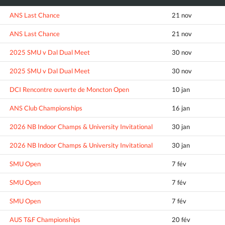
ANS Last Chance
21 nov
ANS Last Chance
21 nov
2025 SMU v Dal Dual Meet
30 nov
2025 SMU v Dal Dual Meet
30 nov
DCI Rencontre ouverte de Moncton Open
10 jan
ANS Club Championships
16 jan
2026 NB Indoor Champs & University Invitational
30 jan
2026 NB Indoor Champs & University Invitational
30 jan
SMU Open
7 fév
SMU Open
7 fév
SMU Open
7 fév
AUS T&F Championships
20 fév