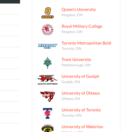
Queen's University
Kingston, ON
Royal Military College
Kingston, ON
Toronto Metropolitan Bold
Toronto, ON
Trent University
Peterborough, ON
University of Guelph
Guelph, ON
University of Ottawa
Ottawa, ON
University of Toronto
Toronto, ON
University of Waterloo
Waterloo, ON