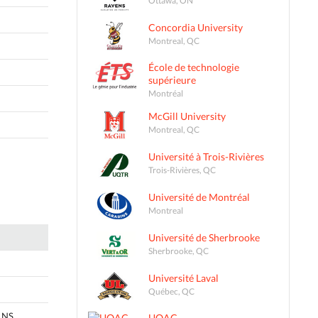
Concordia University
Montreal, QC
École de technologie
supérieure
Montréal
McGill University
Montreal, QC
Université à Trois-Rivières
Trois-Rivières, QC
Université de Montréal
Montreal
Université de Sherbrooke
Sherbrooke, QC
Université Laval
Québec, QC
 NS
UQAC