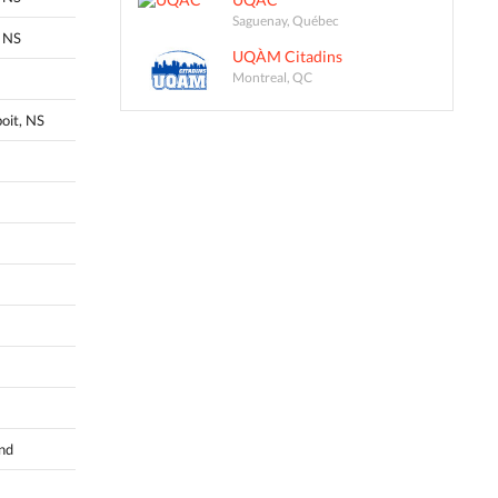
Saguenay, Québec
 NS
UQÀM Citadins
Montreal, QC
oit, NS
and