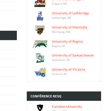
Calgary, AB
University of Lethbridge
Lethbridge, AB
University of Manitoba
Winnipeg, MB
University of Regina
Regina, SK
University of Saskatchewan
Saskatoon, SK
University of Victoria
Victoria, BC
CONFÉRENCE
RESQ
Carleton University
Ottawa, ON