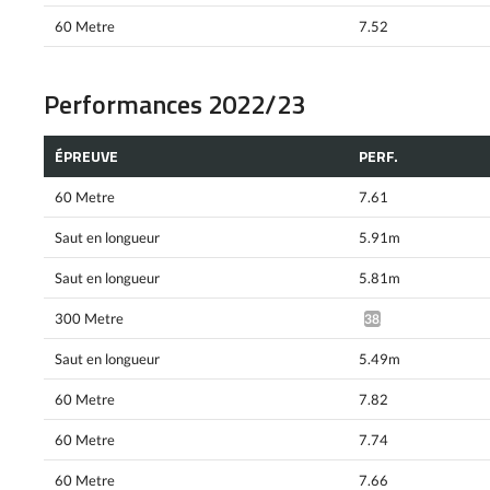
60 Metre
7.52
Performances 2022/23
ÉPREUVE
PERF.
60 Metre
7.61
Saut en longueur
5.91m
Saut en longueur
5.81m
300 Metre
38.72*
Saut en longueur
5.49m
60 Metre
7.82
60 Metre
7.74
60 Metre
7.66