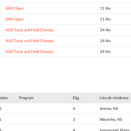
SMU Open
11 fév
SMU Open
11 fév
AUS Track and Field Champs
24 fév
AUS Track and Field Champs
24 fév
AUS Track and Field Champs
24 fév
hdate
Program
Elig.
Lieu de résidence
3
4
Antrim, NS
1
3
Waverley, NS
3
4
Hammonds Plains,