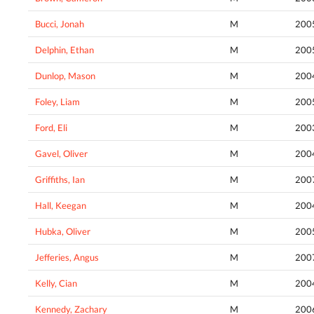
Bucci, Jonah
M
200
Delphin, Ethan
M
200
Dunlop, Mason
M
200
Foley, Liam
M
200
Ford, Eli
M
200
Gavel, Oliver
M
200
Griffiths, Ian
M
200
Hall, Keegan
M
200
Hubka, Oliver
M
200
Jefferies, Angus
M
200
Kelly, Cian
M
200
Kennedy, Zachary
M
200