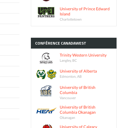
University of Prince Edward
Island
Charlottetown
CONFÉRENCE
CANADAWEST
Trinity Western University
Langley, BC
University of Alberta
Edmonton, AB
University of British
Columbia
Vancouver
University of British
Columbia Okanagan
Okanagan
University of Calgary