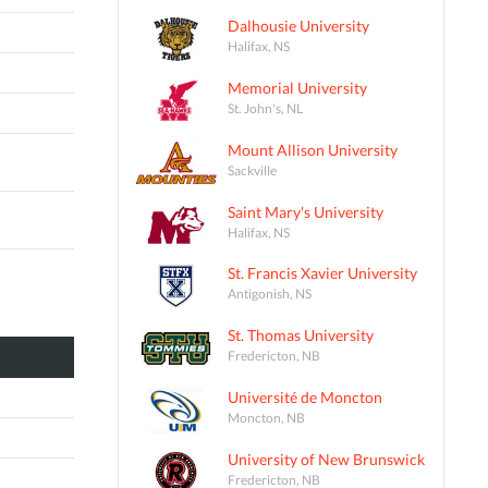
Dalhousie University
Halifax, NS
Memorial University
St. John's, NL
Mount Allison University
Sackville
Saint Mary's University
Halifax, NS
St. Francis Xavier University
Antigonish, NS
St. Thomas University
Fredericton, NB
Université de Moncton
Moncton, NB
University of New Brunswick
Fredericton, NB