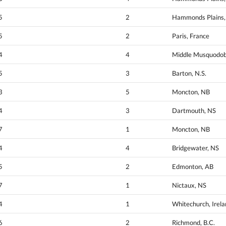
5
2
Hammonds Plains,
5
2
Paris, France
4
4
Middle Musquodob
5
3
Barton, N.S.
3
5
Moncton, NB
4
3
Dartmouth, NS
7
1
Moncton, NB
4
4
Bridgewater, NS
5
2
Edmonton, AB
7
1
Nictaux, NS
4
1
Whitechurch, Irel
6
2
Richmond, B.C.