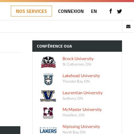
NOS SERVICES
CONNEXION
EN
CONFÉRENCE
OUA
Brock University
St. Catharines, ON
Lakehead University
Thunder Bay, ON
Laurentian University
Sudbury, ON
McMaster University
Hamilton, ON
Nipissing University
North Bay, ON