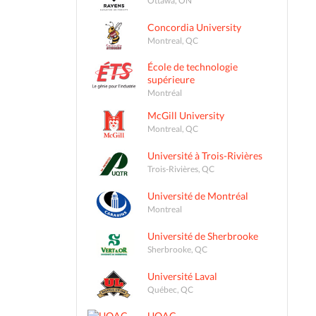
Concordia University
Montreal, QC
École de technologie
supérieure
Montréal
McGill University
Montreal, QC
Université à Trois-Rivières
Trois-Rivières, QC
Université de Montréal
Montreal
Université de Sherbrooke
Sherbrooke, QC
Université Laval
Québec, QC
UQAC