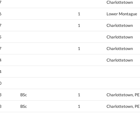
7
Charlottetown
6
1
Lower Montague
7
1
Charlottetown
5
Charlottetown
7
1
Charlottetown
4
Charlottetown
4
0
3
BSc
1
Charlottetown, PE
3
BSc
1
Charlottetown, PE