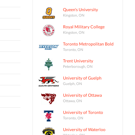
Queen's University
Kingston, ON
Royal Military College
Kingston, ON
Toronto Metropolitan Bold
Toronto, ON
Trent University
Peterborough, ON
University of Guelph
Guelph, ON
University of Ottawa
Ottawa, ON
University of Toronto
Toronto, ON
University of Waterloo
Waterloo, ON