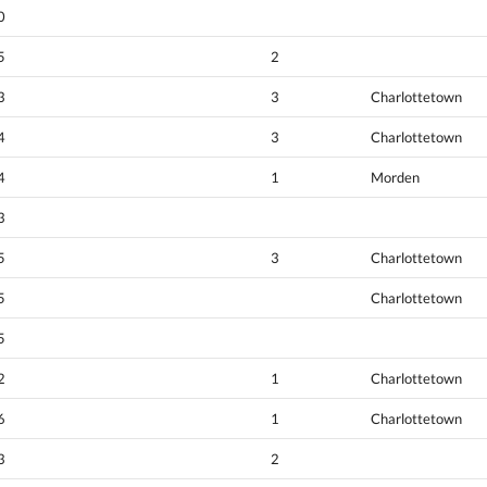
0
5
2
3
3
Charlottetown
4
3
Charlottetown
4
1
Morden
3
5
3
Charlottetown
5
Charlottetown
5
2
1
Charlottetown
6
1
Charlottetown
3
2