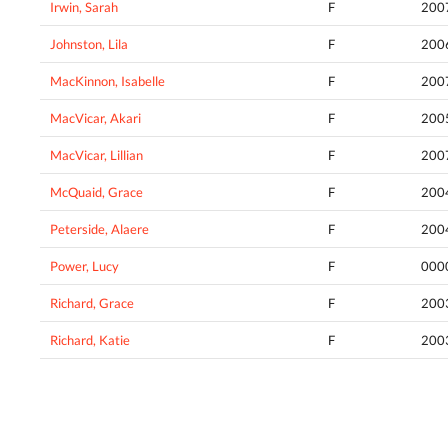
Irwin, Sarah
F
200
Johnston, Lila
F
200
MacKinnon, Isabelle
F
200
MacVicar, Akari
F
200
MacVicar, Lillian
F
200
McQuaid, Grace
F
200
Peterside, Alaere
F
200
Power, Lucy
F
000
Richard, Grace
F
200
Richard, Katie
F
200