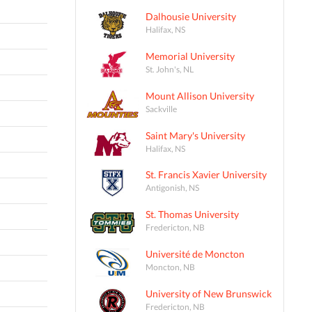
Dalhousie University
Halifax, NS
Memorial University
St. John's, NL
Mount Allison University
Sackville
Saint Mary's University
Halifax, NS
St. Francis Xavier University
Antigonish, NS
St. Thomas University
Fredericton, NB
Université de Moncton
Moncton, NB
University of New Brunswick
Fredericton, NB