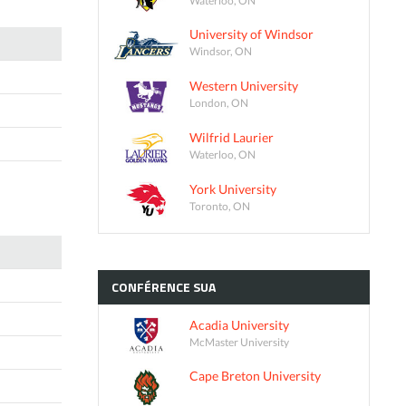
University of Windsor
Windsor, ON
Western University
London, ON
Wilfrid Laurier
Waterloo, ON
York University
Toronto, ON
CONFÉRENCE
SUA
Acadia University
McMaster University
Cape Breton University