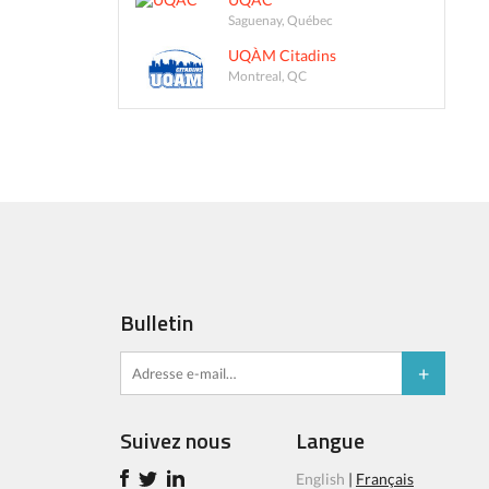
Saguenay, Québec
UQÀM Citadins
Montreal, QC
Bulletin
Suivez nous
Langue
English
|
Français