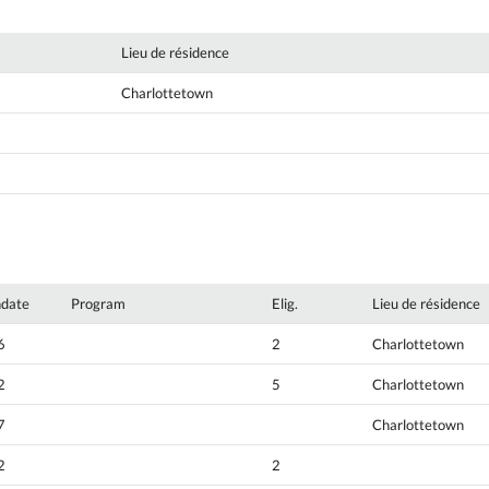
Lieu de résidence
Charlottetown
hdate
Program
Elig.
Lieu de résidence
6
2
Charlottetown
2
5
Charlottetown
7
Charlottetown
2
2