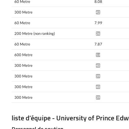
60 Metre
8.08
300 Metre
42.14*
60 Metre
7.99
200 Metre (non ranking)
26.18^
60 Metre
7.87
600 Metre
1:43.34*
300 Metre
40.28*
300 Metre
39.93*
300 Metre
40.03*
300 Metre
39.71*
liste d’équipe - University of Prince Ed
Personnel de soutien