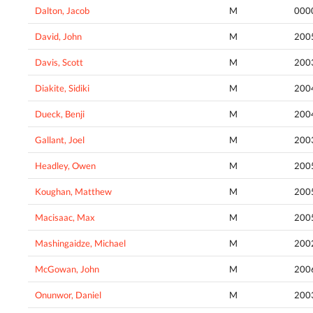
Dalton, Jacob
M
000
David, John
M
200
Davis, Scott
M
200
Diakite, Sidiki
M
200
Dueck, Benji
M
200
Gallant, Joel
M
200
Headley, Owen
M
200
Koughan, Matthew
M
200
Macisaac, Max
M
200
Mashingaidze, Michael
M
200
McGowan, John
M
200
Onunwor, Daniel
M
200