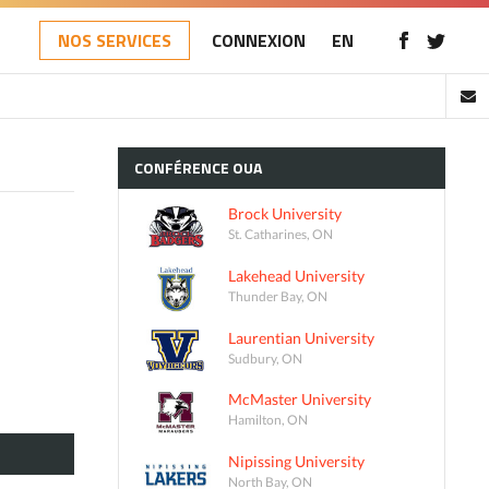
NOS SERVICES
CONNEXION
EN
CONFÉRENCE
OUA
Brock University
St. Catharines, ON
Lakehead University
Thunder Bay, ON
Laurentian University
Sudbury, ON
McMaster University
Hamilton, ON
Nipissing University
North Bay, ON