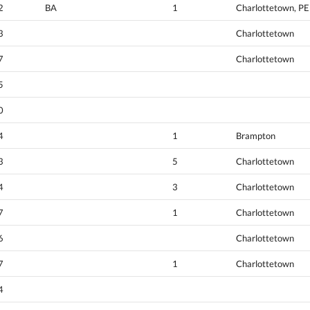
2
BA
1
Charlottetown, PE
3
Charlottetown
7
Charlottetown
5
0
4
1
Brampton
3
5
Charlottetown
4
3
Charlottetown
7
1
Charlottetown
6
Charlottetown
7
1
Charlottetown
4