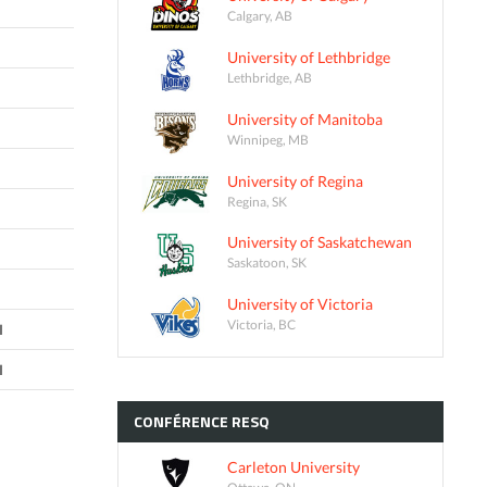
Calgary, AB
University of Lethbridge
Lethbridge, AB
University of Manitoba
Winnipeg, MB
University of Regina
Regina, SK
University of Saskatchewan
Saskatoon, SK
University of Victoria
Victoria, BC
I
I
CONFÉRENCE
RESQ
Carleton University
Ottawa, ON