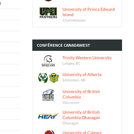
I
University of Prince Edward
Island
Charlottetown
CONFÉRENCE
CANADAWEST
Trinity Western University
Langley, BC
University of Alberta
Edmonton, AB
University of British
Columbia
Vancouver
University of British
Columbia Okanagan
Okanagan
University of Calgary