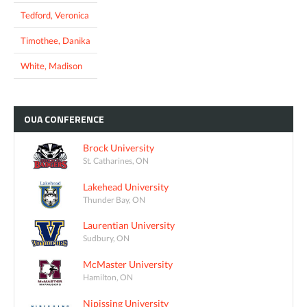
Tedford, Veronica
Timothee, Danika
White, Madison
OUA
CONFERENCE
Brock University
St. Catharines, ON
Lakehead University
Thunder Bay, ON
Laurentian University
Sudbury, ON
McMaster University
Hamilton, ON
Nipissing University