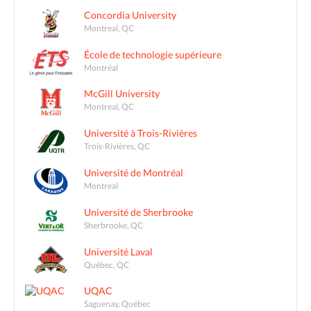
Concordia University
Montreal, QC
École de technologie supérieure
Montréal
McGill University
Montreal, QC
Université à Trois-Rivières
Trois-Rivières, QC
Université de Montréal
Montreal
Université de Sherbrooke
Sherbrooke, QC
Université Laval
Québec, QC
UQAC
Saguenay, Québec