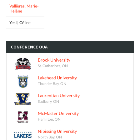
Vallières, Marie-
Hélène
Yesli, Céline
CONFÉRENCE
OUA
Brock University
St. Catharines, ON
Lakehead University
Thunder Bay, ON
Laurentian University
Sudbury, ON
McMaster University
Hamilton, ON
Nipissing University
North Bay, ON