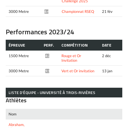
Challenge 2025
3000 Metre
Championnat RSEQ
21 fév
8:46.76*
Performances 2023/24
ÉPREUVE
PERF.
COMPÉTITION
DATE
1500 Metre
Rouge et Or
2 déc
4:20.15*
Invitation
3000 Metre
Vert et Or invitation
13 jan
9:17.13*
LISTE D’ÉQUIPE - UNIVERSITÉ À TROIS-RIVIÈRES
Athlètes
Nom
Abraham,