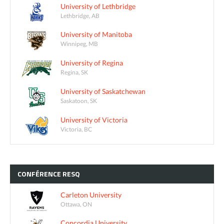
University of Lethbridge
Lethbridge, AB
University of Manitoba
Winnipeg, MB
University of Regina
Regina, SK
University of Saskatchewan
Saskatoon, SK
University of Victoria
Victoria, BC
CONFÉRENCE
RESQ
Carleton University
Ottawa, ON
Concordia University