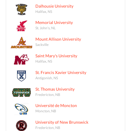
Dalhousie University
Halifax, NS
Memorial University
St. John's, NL
Mount Allison University
Sackville
Saint Mary's University
Halifax, NS
St. Francis Xavier University
Antigonish, NS
St. Thomas University
Fredericton, NB
Université de Moncton
Moncton, NB
University of New Brunswick
Fredericton, NB