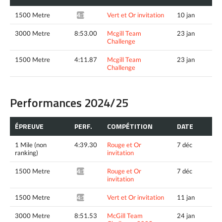
1500 Metre
Vert et Or invitation
10 jan
4:10.35*
3000 Metre
8:53.00
Mcgill Team
23 jan
Challenge
1500 Metre
4:11.87
Mcgill Team
23 jan
Challenge
Performances 2024/25
ÉPREUVE
PERF.
COMPÉTITION
DATE
1 Mile (non
4:39.30
Rouge et Or
7 déc
ranking)
invitation
1500 Metre
Rouge et Or
7 déc
4:18.85^
invitation
1500 Metre
Vert et Or invitation
11 jan
4:11.77*
3000 Metre
8:51.53
McGill Team
24 jan