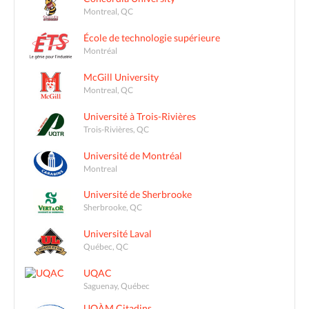
Montreal, QC
École de technologie supérieure
Montréal
McGill University
Montreal, QC
Université à Trois-Rivières
Trois-Rivières, QC
Université de Montréal
Montreal
Université de Sherbrooke
Sherbrooke, QC
Université Laval
Québec, QC
UQAC
Saguenay, Québec
UQÀM Citadins