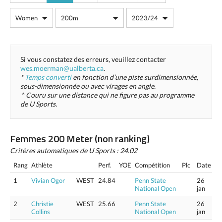
Si vous constatez des erreurs, veuillez contacter
wes.moerman@ualberta.ca
.
*
Temps converti
en fonction d’une piste surdimensionnée,
sous-dimensionnée ou avec virages en angle.
^ Couru sur une distance qui ne figure pas au programme
de U Sports.
Femmes 200 Meter (non ranking)
Critères automatiques de U Sports : 24.02
Rang
Athlète
Perf.
YOE
Compétition
Plc
Date
1
Vivian Ogor
WEST
24.84
Penn State
26
National Open
jan
2
Christie
WEST
25.66
Penn State
26
Collins
National Open
jan