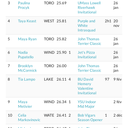
3
Paulina
TORO
25.69
UMass Lowell
26
Procyk
Riverhawk
jan
Invitational
4
Taya Keast
WEST
25.81
Purple and
2h1
20
White
nov
Intrasquad
5
Maya Ryan
TORO
25.82
John Thomas
26
Terrier Classic
jan
6
Nadia
WIND
25.90
1
Jet's Pizza
26
Pupatello
Invitational
jan
7
Brooklyn
TORO
26.00
John Thomas
26
McCormick
Terrier Classic
jan
8
Tia Lampo
LAKE
26.11
4
BU David
97
9 fév
Hemery
Valentine
Invitational
9
Maya
WIND
26.34
1
YSU Indoor
2 fév
Metivier
Mid Major
10
Celia
WATE
26.41
2
Bob Vigars
1
2 déc
Markovinovic
Season Opener