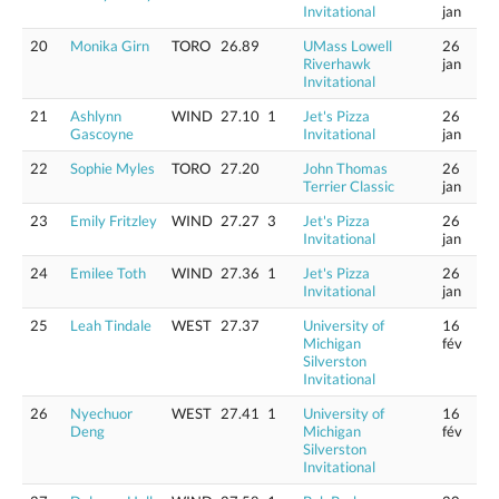
Invitational
jan
20
Monika Girn
TORO
26.89
UMass Lowell
26
Riverhawk
jan
Invitational
21
Ashlynn
WIND
27.10
1
Jet's Pizza
26
Gascoyne
Invitational
jan
22
Sophie Myles
TORO
27.20
John Thomas
26
Terrier Classic
jan
23
Emily Fritzley
WIND
27.27
3
Jet's Pizza
26
Invitational
jan
24
Emilee Toth
WIND
27.36
1
Jet's Pizza
26
Invitational
jan
25
Leah Tindale
WEST
27.37
University of
16
Michigan
fév
Silverston
Invitational
26
Nyechuor
WEST
27.41
1
University of
16
Deng
Michigan
fév
Silverston
Invitational