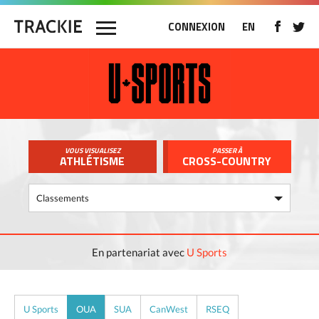
CONNEXION
EN
VOUS VISUALISEZ
PASSER À
ATHLÉTISME
CROSS-COUNTRY
En partenariat avec
U Sports
U Sports
OUA
SUA
CanWest
RSEQ