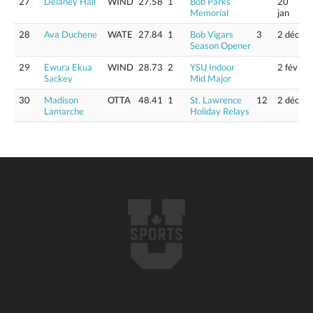
27
Delaney Hall
WIND
27.58
1
Bob Parks
20
Memorial
jan
28
Ava Duchene
WATE
27.84
1
Bob Vigars
3
2 déc
Season Opener
29
Ewura Ekua
WIND
28.73
2
YSU Indoor
2 fév
Sackey
Mid Major
30
Madison
OTTA
48.41
1
St. Lawrence
12
2 déc
Lamarche
Holiday Relays