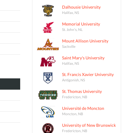
Dalhousie University
Halifax, NS
Memorial University
St. John's, NL
Mount Allison University
Sackville
Saint Mary's University
Halifax, NS
St. Francis Xavier University
Antigonish, NS
St. Thomas University
Fredericton, NB
Université de Moncton
Moncton, NB
University of New Brunswick
Fredericton, NB