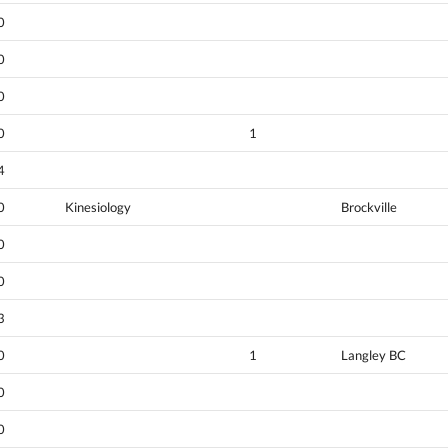
0
0
0
0
1
4
0
Kinesiology
Brockville
0
0
3
0
1
Langley BC
0
0