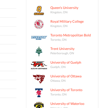
Queen's University
Kingston, ON
Royal Military College
Kingston, ON
Toronto Metropolitan Bold
Toronto, ON
Trent University
Peterborough, ON
University of Guelph
Guelph, ON
University of Ottawa
Ottawa, ON
University of Toronto
Toronto, ON
University of Waterloo
Waterloo, ON