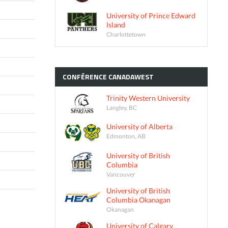
University of Prince Edward
Island
Charlottetown
CONFÉRENCE
CANADAWEST
Trinity Western University
Langley, BC
University of Alberta
Edmonton, AB
University of British
Columbia
Vancouver
University of British
Columbia Okanagan
Okanagan
University of Calgary