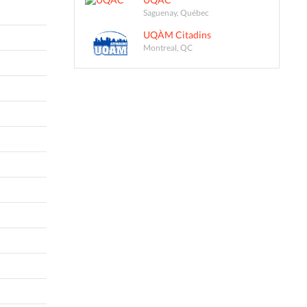
Saguenay, Québec
UQÀM Citadins
Montreal, QC