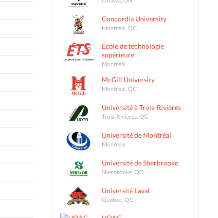
Concordia University
Montreal, QC
École de technologie
supérieure
Montréal
McGill University
Montreal, QC
Université à Trois-Rivières
Trois-Rivières, QC
Université de Montréal
Montreal
Université de Sherbrooke
Sherbrooke, QC
Université Laval
Québec, QC
UQAC