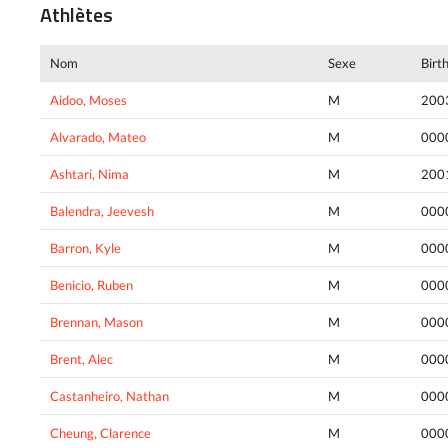
Athlètes
Nom
Sexe
Birt
Aidoo, Moses
M
200
Alvarado, Mateo
M
000
Ashtari, Nima
M
200
Balendra, Jeevesh
M
000
Barron, Kyle
M
000
Benicio, Ruben
M
000
Brennan, Mason
M
000
Brent, Alec
M
000
Castanheiro, Nathan
M
000
Cheung, Clarence
M
000