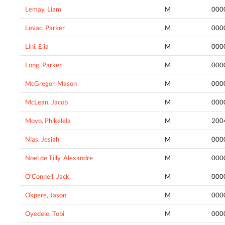
Lemay, Liam
M
000
Levac, Parker
M
000
Lini, Elia
M
000
Long, Parker
M
000
McGregor, Mason
M
000
McLean, Jacob
M
000
Moyo, Phikelela
M
200
Nias, Jesiah
M
000
Noel de Tilly, Alexandre
M
000
O'Connell, Jack
M
000
Okpere, Jason
M
000
Oyedele, Tobi
M
000