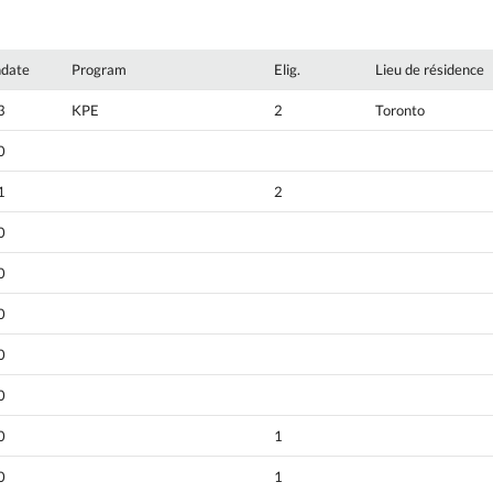
hdate
Program
Elig.
Lieu de résidence
3
KPE
2
Toronto
0
1
2
0
0
0
0
0
0
1
0
1