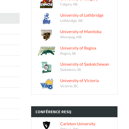
Calgary, AB
University of Lethbridge
Lethbridge, AB
University of Manitoba
Winnipeg, MB
University of Regina
Regina, SK
University of Saskatchewan
Saskatoon, SK
University of Victoria
Victoria, BC
CONFÉRENCE
RESQ
Carleton University
Ottawa, ON