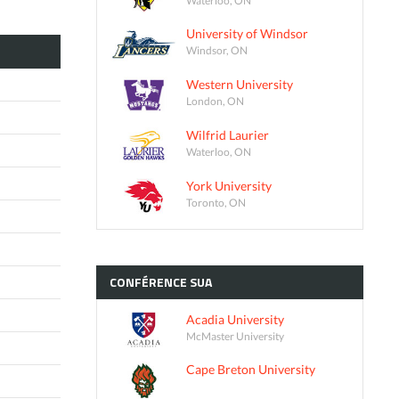
University of Windsor
Windsor, ON
Western University
London, ON
Wilfrid Laurier
Waterloo, ON
York University
Toronto, ON
CONFÉRENCE
SUA
Acadia University
McMaster University
Cape Breton University