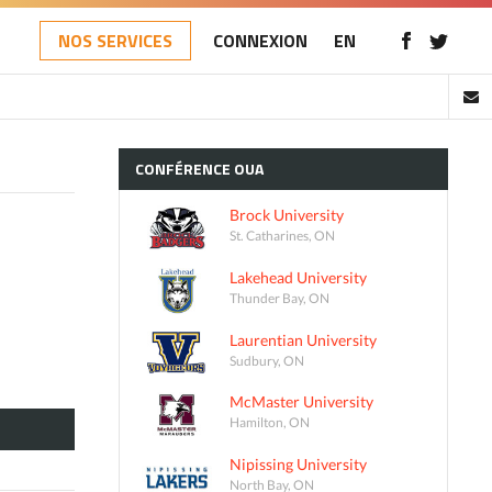
NOS SERVICES
CONNEXION
EN
CONFÉRENCE
OUA
Brock University
St. Catharines, ON
Lakehead University
Thunder Bay, ON
Laurentian University
Sudbury, ON
McMaster University
Hamilton, ON
Nipissing University
North Bay, ON