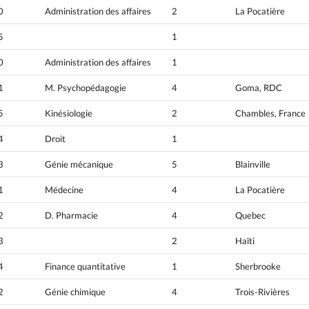
0
Administration des affaires
2
La Pocatière
5
1
0
Administration des affaires
1
1
M. Psychopédagogie
4
Goma, RDC
5
Kinésiologie
2
Chambles, France
4
Droit
1
3
Génie mécanique
5
Blainville
1
Médecine
4
La Pocatière
2
D. Pharmacie
4
Quebec
3
2
Haïti
4
Finance quantitative
1
Sherbrooke
2
Génie chimique
4
Trois-Rivières