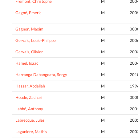
Fremont, Christophe
M
200
Gagné, Emeric
M
200
Gagnon, Maxim
M
000
Gervais, Louis-Philippe
M
200
Gervais, Olivier
M
200
Hamel, Isaac
M
200
Harranga Dabangdata, Sergy
M
201
Hassar, Abdellah
M
199
Houde, Zachari
M
000
Labbé, Anthony
M
200
Labrecque, Jules
M
200
Laganière, Mathis
M
200