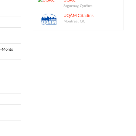
Saguenay, Québec
UQÀM Citadins
Montreal, QC
s-Monts