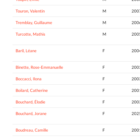
Touron, Valentin
M
200
Tremblay, Guillaume
M
200
Turcotte, Mathis
M
200
Baril, Léane
F
200
Binette, Rose-Emmanuelle
F
200
Boccacci, Ilona
F
200
Boilard, Catherine
F
200
Bouchard, Élodie
F
200
Bouchard, Jorane
F
202
Boudreau, Camille
F
200