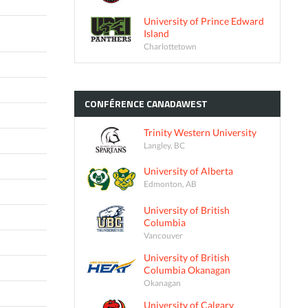
University of Prince Edward
Island
Charlottetown
CONFÉRENCE
CANADAWEST
Trinity Western University
Langley, BC
University of Alberta
Edmonton, AB
University of British
Columbia
Vancouver
University of British
Columbia Okanagan
Okanagan
University of Calgary