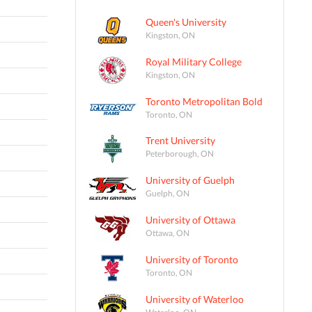
Queen's University
Kingston, ON
Royal Military College
Kingston, ON
Toronto Metropolitan Bold
Toronto, ON
Trent University
Peterborough, ON
University of Guelph
Guelph, ON
University of Ottawa
Ottawa, ON
University of Toronto
Toronto, ON
University of Waterloo
Waterloo, ON