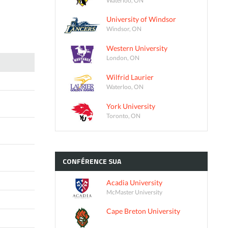
University of Windsor
Windsor, ON
Western University
London, ON
Wilfrid Laurier
Waterloo, ON
York University
Toronto, ON
CONFÉRENCE
SUA
Acadia University
McMaster University
Cape Breton University