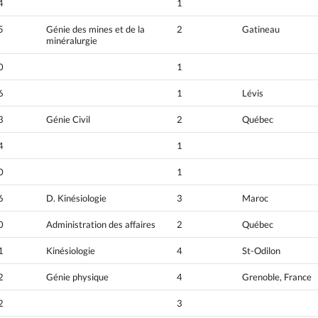
4
1
5
Génie des mines et de la
2
Gatineau
minéralurgie
0
1
6
1
Lévis
3
Génie Civil
2
Québec
4
1
0
1
6
D. Kinésiologie
3
Maroc
0
Administration des affaires
2
Québec
1
Kinésiologie
4
St-Odilon
2
Génie physique
4
Grenoble, France
2
3