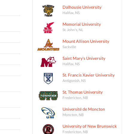
Dalhousie University
Halifax, NS
Memorial University
St. John's, NL
Mount Allison University
Sackville
Saint Mary's University
Halifax, NS
St. Francis Xavier University
Antigonish, NS
St. Thomas University
Fredericton, NB
Université de Moncton
Moncton, NB
University of New Brunswick
Fredericton, NB