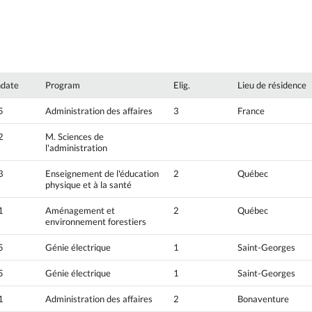
hdate
Program
Elig.
Lieu de résidence
5
Administration des affaires
3
France
2
M. Sciences de
l'administration
3
Enseignement de l'éducation
2
Québec
physique et à la santé
1
Aménagement et
2
Québec
environnement forestiers
5
Génie électrique
1
Saint-Georges
5
Génie électrique
1
Saint-Georges
1
Administration des affaires
2
Bonaventure