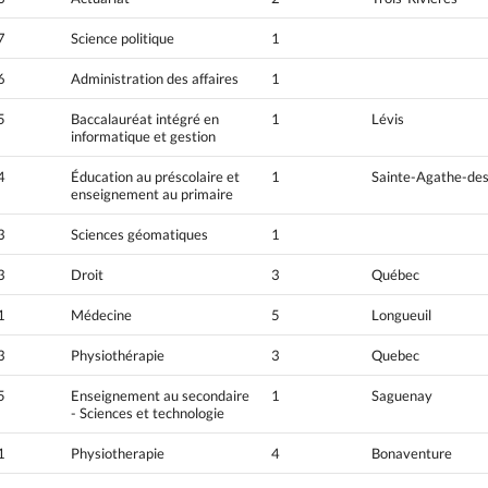
7
Science politique
1
6
Administration des affaires
1
5
Baccalauréat intégré en
1
Lévis
informatique et gestion
4
Éducation au préscolaire et
1
Sainte-Agathe-de
enseignement au primaire
3
Sciences géomatiques
1
3
Droit
3
Québec
1
Médecine
5
Longueuil
3
Physiothérapie
3
Quebec
5
Enseignement au secondaire
1
Saguenay
- Sciences et technologie
1
Physiotherapie
4
Bonaventure