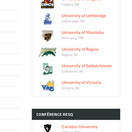
Calgary, AB
University of Lethbridge
Lethbridge, AB
University of Manitoba
Winnipeg, MB
University of Regina
Regina, SK
University of Saskatchewan
Saskatoon, SK
University of Victoria
Victoria, BC
CONFÉRENCE
RESQ
Carleton University
Ottawa, ON