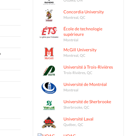
Concordia University
Montreal, QC
École de technologie
supérieure
Montréal
McGill University
o
Montreal, QC
Université à Trois-Rivières
Trois-Rivières, QC
Université de Montréal
Montreal
Université de Sherbrooke
Sherbrooke, QC
Université Laval
Québec, QC
UQAC