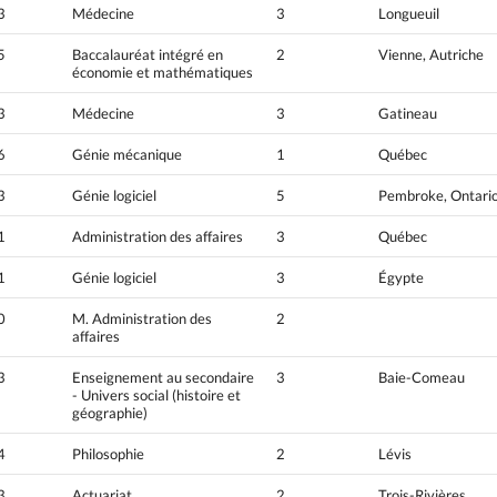
3
Médecine
3
Longueuil
5
Baccalauréat intégré en
2
Vienne, Autriche
économie et mathématiques
3
Médecine
3
Gatineau
6
Génie mécanique
1
Québec
3
Génie logiciel
5
Pembroke, Ontari
1
Administration des affaires
3
Québec
1
Génie logiciel
3
Égypte
0
M. Administration des
2
affaires
3
Enseignement au secondaire
3
Baie-Comeau
- Univers social (histoire et
géographie)
4
Philosophie
2
Lévis
3
Actuariat
2
Trois-Rivières