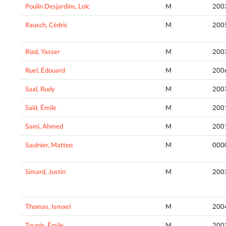
Poulin Desjardins, Loïc
M
200
Rausch, Cédric
M
200
Riad, Yasser
M
200
Ruel, Édouard
M
200
Saal, Rudy
M
200
Saïd, Émile
M
200
Sami, Ahmed
M
200
Saulnier, Matteo
M
000
Simard, Justin
M
200
Thomas, Ismael
M
200
Toupin, Émile
M
200