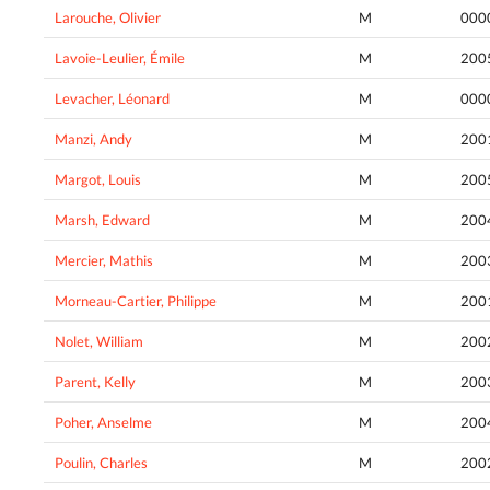
Larouche, Olivier
M
000
Lavoie-Leulier, Émile
M
200
Levacher, Léonard
M
000
Manzi, Andy
M
200
Margot, Louis
M
200
Marsh, Edward
M
200
Mercier, Mathis
M
200
Morneau-Cartier, Philippe
M
200
Nolet, William
M
200
Parent, Kelly
M
200
Poher, Anselme
M
200
Poulin, Charles
M
200