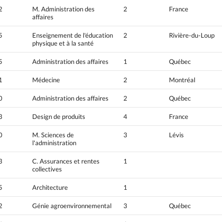
2
M. Administration des
2
France
affaires
5
Enseignement de l'éducation
2
Rivière-du-Loup
physique et à la santé
5
Administration des affaires
1
Québec
1
Médecine
2
Montréal
0
Administration des affaires
2
Québec
3
Design de produits
4
France
0
M. Sciences de
3
Lévis
l'administration
3
C. Assurances et rentes
1
collectives
5
Architecture
1
2
Génie agroenvironnemental
3
Québec