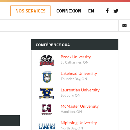
NOS SERVICES
CONNEXION
EN
CONFÉRENCE
OUA
Brock University
St. Catharines, ON
Lakehead University
Thunder Bay, ON
Laurentian University
Sudbury, ON
McMaster University
Hamilton, ON
Nipissing University
North Bay, ON