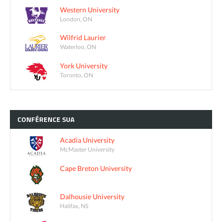
Western University
London, ON
Wilfrid Laurier
Waterloo, ON
York University
Toronto, ON
CONFÉRENCE
SUA
Acadia University
McMaster University
Cape Breton University
Dalhousie University
Halifax, NS