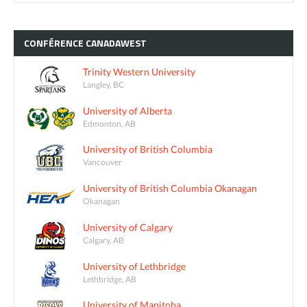
CONFÉRENCE
CANADAWEST
Trinity Western University
Langley, BC
University of Alberta
Edmonton, AB
University of British Columbia
Vancouver
University of British Columbia Okanagan
Okanagan
University of Calgary
Calgary, AB
University of Lethbridge
Lethbridge, AB
University of Manitoba