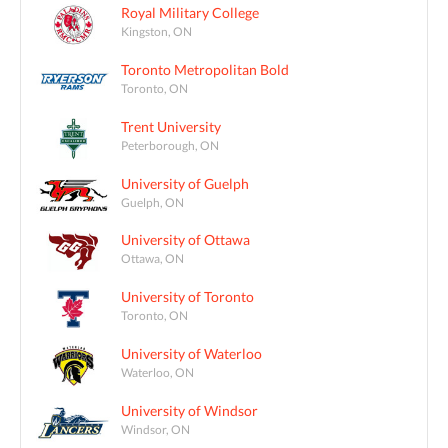
Royal Military College
Kingston, ON
Toronto Metropolitan Bold
Toronto, ON
Trent University
Peterborough, ON
University of Guelph
Guelph, ON
University of Ottawa
Ottawa, ON
University of Toronto
Toronto, ON
University of Waterloo
Waterloo, ON
University of Windsor
Windsor, ON