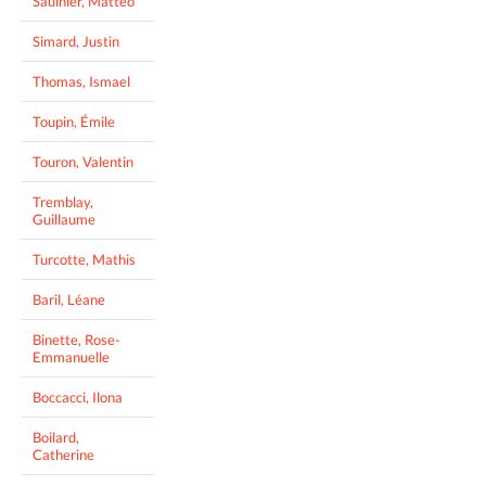
Saulnier, Matteo
Simard, Justin
Thomas, Ismael
Toupin, Émile
Touron, Valentin
Tremblay,
Guillaume
Turcotte, Mathis
Baril, Léane
Binette, Rose-
Emmanuelle
Boccacci, Ilona
Boilard,
Catherine