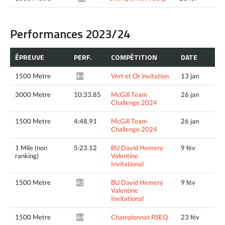
Performances 2023/24
ÉPREUVE
PERF.
COMPÉTITION
DATE
1500 Metre
Vert et Or invitation
13 jan
4:47.56*
3000 Metre
10:33.85
McGill Team
26 jan
Challenge 2024
1500 Metre
4:48.91
McGill Team
26 jan
Challenge 2024
1 Mile (non
5:23.12
BU David Hemery
9 fév
ranking)
Valentine
Invitational
1500 Metre
BU David Hemery
9 fév
4:58.76^
Valentine
Invitational
1500 Metre
Championnat RSEQ
23 fév
4:42.22*