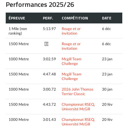
Performances 2025/26
ÉPREUVE
PERF.
COMPÉTITION
DATE
1 Mile (non
5:13.97
Rouge et or
6 déc
ranking)
invitation
1500 Metre
Rouge et or
6 déc
4:47.58^
invitation
1000 Metre
3:02.59
Mcgill Team
23 jan
Challenge
1500 Metre
4:47.48
Mcgill Team
23 jan
Challenge
1000 Metre
3:00.72
2026 John Thomas
30 jan
Terrier Classic
1500 Metre
4:43.72
Championnat RSEQ,
20 fév
Université McGill
1000 Metre
3:01.43
Championnat RSEQ,
20 fév
Université McGill