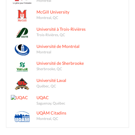
Montréal
McGill University
Montreal, QC
Université à Trois-Rivières
Trois-Rivières, QC
Université de Montréal
Montreal
Université de Sherbrooke
Sherbrooke, QC
Université Laval
Québec, QC
UQAC
Saguenay, Québec
UQÀM Citadins
Montreal, QC