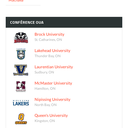
Machaila
CONFÉRENCE
OUA
Brock University
St. Catharines, ON
Lakehead University
Thunder Bay, ON
Laurentian University
Sudbury, ON
McMaster University
Hamilton, ON
Nipissing University
North Bay, ON
Queen's University
Kingston, ON