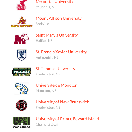
Memorial University
St. John's, NL
Mount Allison University
Sackville
Saint Mary's University
Halifax, NS
St. Francis Xavier University
Antigonish, NS
St. Thomas University
Fredericton, NB
Université de Moncton
Moncton, NB
University of New Brunswick
Fredericton, NB
University of Prince Edward Island
Charlottetown