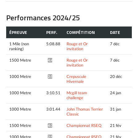
Performances 2024/25
ÉPREUVE
PERF.
COMPÉTITION
DATE
1 Mile (non
5:08.88
Rouge et Or
7 déc
ranking)
invitation
1500 Metre
Rouge et Or
7 déc
4:42.84^
invitation
1000 Metre
Crepuscule
20 déc
2:56.81*
Hivernale
1000 Metre
3:10.51
Mcgill team
24 jan
challenge
1000 Metre
3:01.44
John Thomas Terrier
31 jan
Classic
1500 Metre
Championnat RSEQ
21 fév
4:38.65*
1000 Metre
Championnat RSEQ
21 fév
2:57.64*