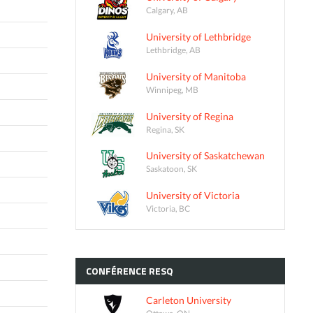
Calgary, AB
University of Lethbridge
Lethbridge, AB
University of Manitoba
Winnipeg, MB
University of Regina
Regina, SK
University of Saskatchewan
Saskatoon, SK
University of Victoria
Victoria, BC
CONFÉRENCE
RESQ
Carleton University
Ottawa, ON