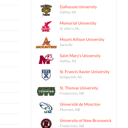
Dalhousie University
Halifax, NS
Memorial University
St. John's, NL
Mount Allison University
Sackville
Saint Mary's University
Halifax, NS
St. Francis Xavier University
Antigonish, NS
St. Thomas University
Fredericton, NB
Université de Moncton
Moncton, NB
University of New Brunswick
Fredericton, NB