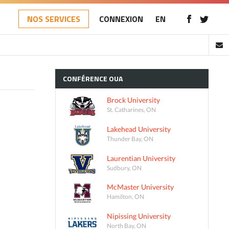
NOS SERVICES
CONNEXION
EN
CONFÉRENCE
OUA
Brock University
St. Catharines, ON
Lakehead University
Thunder Bay, ON
Laurentian University
Sudbury, ON
McMaster University
Hamilton, ON
Nipissing University
North Bay, ON