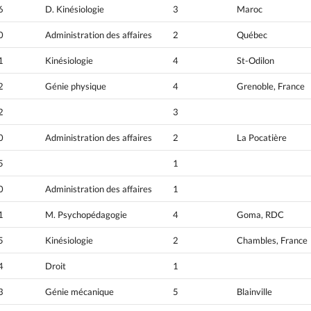
6
D. Kinésiologie
3
Maroc
0
Administration des affaires
2
Québec
1
Kinésiologie
4
St-Odilon
2
Génie physique
4
Grenoble, France
2
3
0
Administration des affaires
2
La Pocatière
5
1
0
Administration des affaires
1
1
M. Psychopédagogie
4
Goma, RDC
5
Kinésiologie
2
Chambles, France
4
Droit
1
3
Génie mécanique
5
Blainville