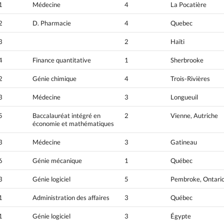
1
Médecine
4
La Pocatière
2
D. Pharmacie
4
Quebec
3
2
Haïti
4
Finance quantitative
1
Sherbrooke
2
Génie chimique
4
Trois-Rivières
3
Médecine
3
Longueuil
5
Baccalauréat intégré en
2
Vienne, Autriche
économie et mathématiques
3
Médecine
3
Gatineau
6
Génie mécanique
1
Québec
3
Génie logiciel
5
Pembroke, Ontari
1
Administration des affaires
3
Québec
1
Génie logiciel
3
Égypte