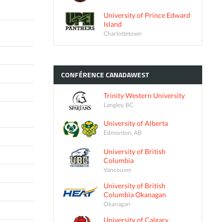
University of Prince Edward
Island
Charlottetown
CONFÉRENCE
CANADAWEST
Trinity Western University
Langley, BC
University of Alberta
Edmonton, AB
University of British
Columbia
Vancouver
University of British
Columbia Okanagan
Okanagan
University of Calgary