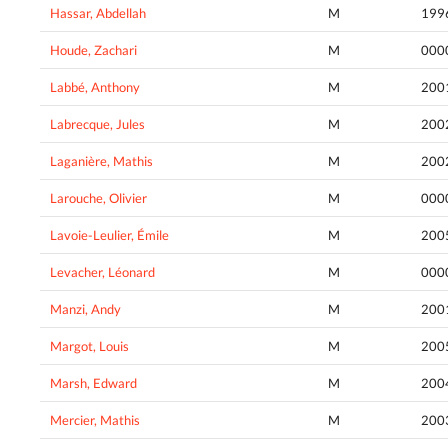
Hassar, Abdellah
M
199
Houde, Zachari
M
000
Labbé, Anthony
M
200
Labrecque, Jules
M
200
Laganière, Mathis
M
200
Larouche, Olivier
M
000
Lavoie-Leulier, Émile
M
200
Levacher, Léonard
M
000
Manzi, Andy
M
200
Margot, Louis
M
200
Marsh, Edward
M
200
Mercier, Mathis
M
200