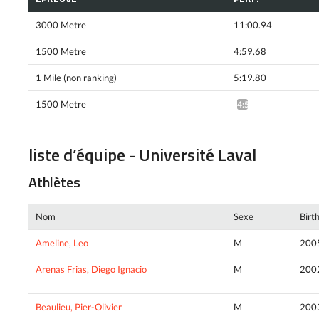
3000 Metre
11:00.94
1500 Metre
4:59.68
1 Mile (non ranking)
5:19.80
1500 Metre
4:55.79^
liste d’équipe - Université Laval
Athlètes
Nom
Sexe
Birt
Ameline, Leo
M
200
Arenas Frias, Diego Ignacio
M
200
Beaulieu, Pier-Olivier
M
200