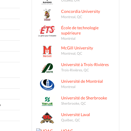
Concordia University
Montreal, QC
École de technologie
supérieure
Montréal
McGill University
Montreal, QC
Université à Trois-Rivières
Trois-Rivières, QC
Université de Montréal
Montreal
Université de Sherbrooke
Sherbrooke, QC
o
Université Laval
Québec, QC
UQAC