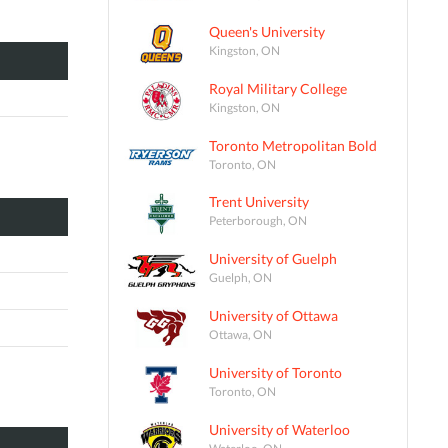
Queen's University
Kingston, ON
Royal Military College
Kingston, ON
Toronto Metropolitan Bold
Toronto, ON
Trent University
Peterborough, ON
University of Guelph
Guelph, ON
University of Ottawa
Ottawa, ON
University of Toronto
Toronto, ON
University of Waterloo
Waterloo, ON