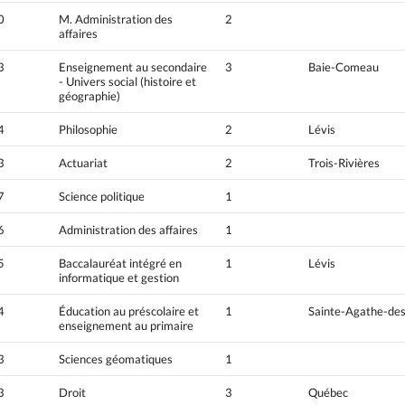
0
M. Administration des
2
affaires
3
Enseignement au secondaire
3
Baie-Comeau
- Univers social (histoire et
géographie)
4
Philosophie
2
Lévis
3
Actuariat
2
Trois-Rivières
7
Science politique
1
6
Administration des affaires
1
5
Baccalauréat intégré en
1
Lévis
informatique et gestion
4
Éducation au préscolaire et
1
Sainte-Agathe-de
enseignement au primaire
3
Sciences géomatiques
1
3
Droit
3
Québec