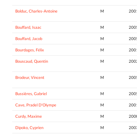
Bolduc, Charles-Antoine
M
200
Bouffard, Isaac
M
200
Bouffard, Jacob
M
200
Bourdages, Félix
M
200
Bouscaud, Quentin
M
200
Brodeur, Vincent
M
200
Bussières, Gabriel
M
200
Cave, Pradel D'Olympe
M
200
Curdy, Maxime
M
200
Dipoko, Cyprien
M
200