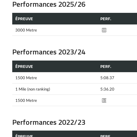
Performances 2025/26
ÉPREUVE
PERF.
3000 Metre
10:37.59*
Performances 2023/24
ÉPREUVE
PERF.
1500 Metre
5:08.37
1 Mile (non ranking)
5:36.20
1500 Metre
5:10.78^
Performances 2022/23
ÉPREUVE
PERF.