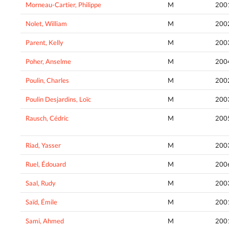
Morneau-Cartier, Philippe
M
200
Nolet, William
M
200
Parent, Kelly
M
200
Poher, Anselme
M
200
Poulin, Charles
M
200
Poulin Desjardins, Loïc
M
200
Rausch, Cédric
M
200
Riad, Yasser
M
200
Ruel, Édouard
M
200
Saal, Rudy
M
200
Saïd, Émile
M
200
Sami, Ahmed
M
200