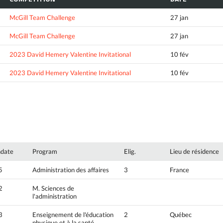
McGill Team Challenge
27 jan
McGill Team Challenge
27 jan
2023 David Hemery Valentine Invitational
10 fév
2023 David Hemery Valentine Invitational
10 fév
hdate
Program
Elig.
Lieu de résidence
5
Administration des affaires
3
France
2
M. Sciences de
l'administration
3
Enseignement de l'éducation
2
Québec
physique et à la santé