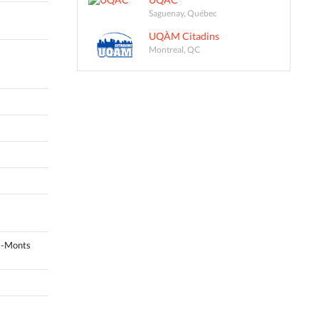
Saguenay, Québec
UQÀM Citadins
Montreal, QC
s-Monts