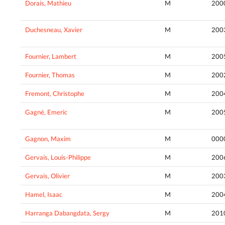
Dorais, Mathieu
M
200
Duchesneau, Xavier
M
200
Fournier, Lambert
M
200
Fournier, Thomas
M
200
Fremont, Christophe
M
200
Gagné, Emeric
M
200
Gagnon, Maxim
M
000
Gervais, Louis-Philippe
M
200
Gervais, Olivier
M
200
Hamel, Isaac
M
200
Harranga Dabangdata, Sergy
M
201