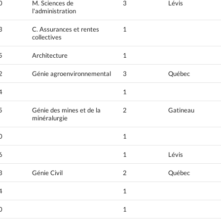
0
M. Sciences de
3
Lévis
l'administration
3
C. Assurances et rentes
1
collectives
5
Architecture
1
2
Génie agroenvironnemental
3
Québec
4
1
5
Génie des mines et de la
2
Gatineau
minéralurgie
0
1
6
1
Lévis
3
Génie Civil
2
Québec
4
1
0
1