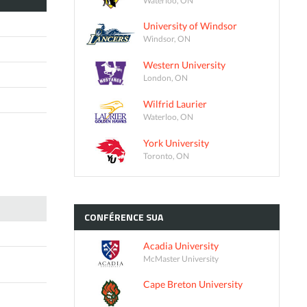
University of Windsor
Windsor, ON
Western University
London, ON
Wilfrid Laurier
Waterloo, ON
York University
Toronto, ON
CONFÉRENCE
SUA
Acadia University
McMaster University
Cape Breton University