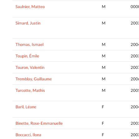
Saulnier, Matteo
M
000
Simard, Justin
M
200
Thomas, Ismael
M
200
Toupin, Émile
M
200
Touron, Valentin
M
200
Tremblay, Guillaume
M
200
Turcotte, Mathis
M
200
Baril, Léane
F
200
Binette, Rose-Emmanuelle
F
200
Boccacci, Ilona
F
200