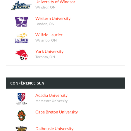
University of Windsor
Windsor, ON
Western University
London, ON
Wilfrid Laurier
Waterloo, ON
York University
Toronto, ON
CONFÉRENCE
SUA
Acadia University
McMaster University
Cape Breton University
Dalhousie University