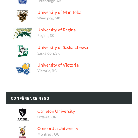
Lethbridge, AB
University of Manitoba
Winnipeg, MB
University of Regina
Regina, SK
University of Saskatchewan
Saskatoon, SK
University of Victoria
Victoria, BC
CONFÉRENCE
RESQ
Carleton University
Ottawa, ON
Concordia University
Montreal, QC