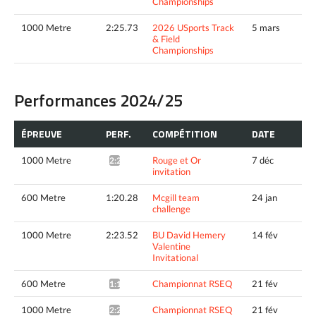
Championships
1000 Metre
2:25.73
2026 USports Track
5 mars
& Field
Championships
Performances 2024/25
ÉPREUVE
PERF.
COMPÉTITION
DATE
1000 Metre
Rouge et Or
7 déc
2:26.88*
invitation
600 Metre
1:20.28
Mcgill team
24 jan
challenge
1000 Metre
2:23.52
BU David Hemery
14 fév
Valentine
Invitational
600 Metre
Championnat RSEQ
21 fév
1:19.90*
1000 Metre
Championnat RSEQ
21 fév
2:27.72*