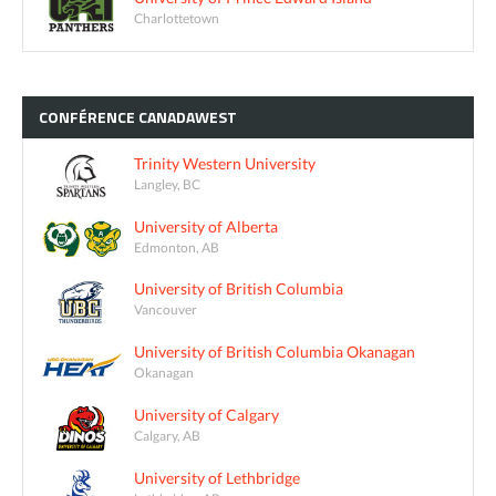
Charlottetown
CONFÉRENCE
CANADAWEST
Trinity Western University
Langley, BC
University of Alberta
Edmonton, AB
University of British Columbia
Vancouver
University of British Columbia Okanagan
Okanagan
University of Calgary
Calgary, AB
University of Lethbridge