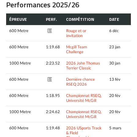
Performances 2025/26
ÉPREUVE
PERF.
COMPÉTITION
DATE
600 Metre
Rouge et or
6 déc
1:19.37*
invitation
600 Metre
1:19.68
Mcgill Team
23 jan
Challenge
1000 Metre
2:23.52
2026 John Thomas
30 jan
Terrier Classic
600 Metre
Dernière chance
13 fév
1:18.66*
RSEQ 2026
600 Metre
1:18.95
Championnat RSEQ,
20 fév
Université McGill
1000 Metre
2:24.62
Championnat RSEQ,
20 fév
Université McGill
600 Metre
1:19.48
2026 USports Track
5 mars
& Field