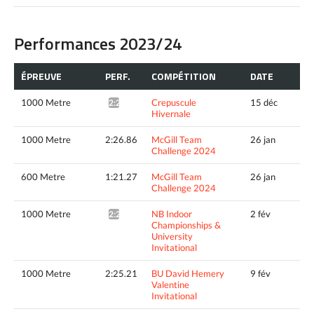
Performances 2023/24
ÉPREUVE
PERF.
COMPÉTITION
DATE
1000 Metre
Crepuscule
15 déc
2:27.63*
Hivernale
1000 Metre
2:26.86
McGill Team
26 jan
Challenge 2024
600 Metre
1:21.27
McGill Team
26 jan
Challenge 2024
1000 Metre
NB Indoor
2 fév
2:27.36*
Championships &
University
Invitational
1000 Metre
2:25.21
BU David Hemery
9 fév
Valentine
Invitational