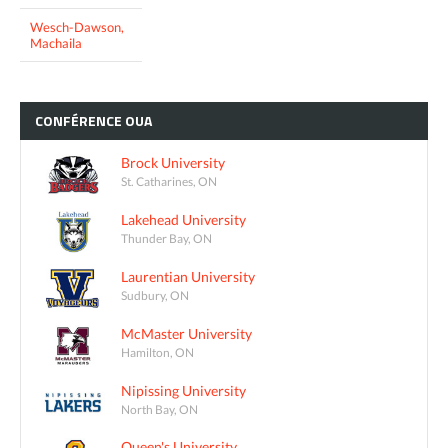
Wesch-Dawson,
Machaila
CONFÉRENCE
OUA
Brock University
St. Catharines, ON
Lakehead University
Thunder Bay, ON
Laurentian University
Sudbury, ON
McMaster University
Hamilton, ON
Nipissing University
North Bay, ON
Queen's University