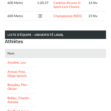
600 Metre
1:20.37
Carleton Ravens U-
16 fév
Sport Last Chance
600 Metre
Championnat RSEQ
23 fév
1:21.15*
LISTE D’ÉQUIPE - UNIVERSITÉ LAVAL
Athlètes
Nom
Ameline, Leo
Arenas Frias,
Diego Ignacio
Beaulieu, Pier-
Olivier
Bolduc, Charles-
Antoine