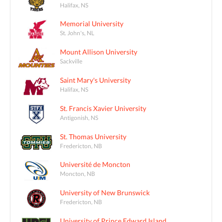
Halifax, NS
Memorial University
St. John's, NL
Mount Allison University
Sackville
Saint Mary's University
Halifax, NS
St. Francis Xavier University
Antigonish, NS
St. Thomas University
Fredericton, NB
Université de Moncton
Moncton, NB
University of New Brunswick
Fredericton, NB
University of Prince Edward Island