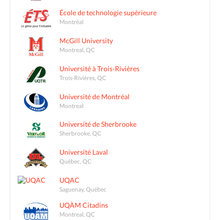
École de technologie supérieure
Montréal
McGill University
Montreal, QC
Université à Trois-Rivières
Trois-Rivières, QC
Université de Montréal
Montreal
Université de Sherbrooke
Sherbrooke, QC
Université Laval
Québec, QC
UQAC
Saguenay, Québec
UQÀM Citadins
Montreal, QC