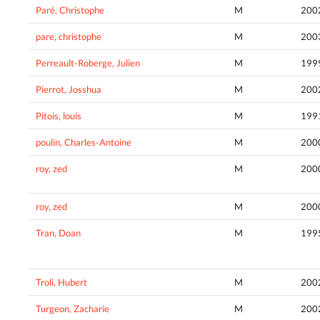
Paré, Christophe
M
200
pare, christophe
M
200
Perreault-Roberge, Julien
M
199
Pierrot, Josshua
M
200
Pitois, louis
M
199
poulin, Charles-Antoine
M
200
roy, zed
M
200
roy, zed
M
200
Tran, Doan
M
199
Troli, Hubert
M
200
Turgeon, Zacharie
M
200