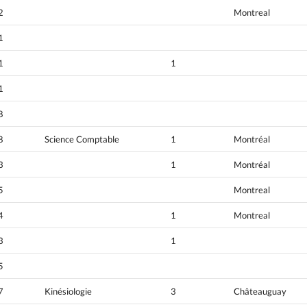
2
Montreal
1
1
1
1
8
8
Science Comptable
1
Montréal
3
1
Montréal
5
Montreal
4
1
Montreal
3
1
5
7
Kinésiologie
3
Châteauguay