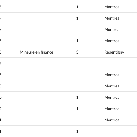
3
1
Montreal
9
1
Montreal
3
Montreal
5
1
Montreal
6
Mineure en finance
3
Repentigny
6
5
Montreal
8
Montreal
0
1
Montreal
2
1
Montreal
1
Montreal
1
1