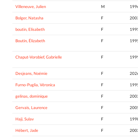
Villeneuve, Julien
M
199
Bolger, Natasha
F
200
boutin, Elisabeth
F
199
Boutin, Élizabeth
F
199
Chaput-Vorobief, Gabrielle
F
199
Desjeans, Noémie
F
202
Furno-Puglia, Véronica
F
199
gelinas, dominique
F
200
Gervais, Laurence
F
200
Haji, Sulav
F
199
Hébert, Jade
F
200