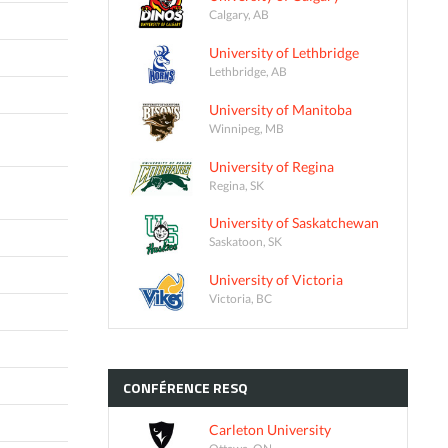
Calgary, AB
University of Lethbridge
Lethbridge, AB
University of Manitoba
Winnipeg, MB
University of Regina
Regina, SK
University of Saskatchewan
Saskatoon, SK
University of Victoria
Victoria, BC
CONFÉRENCE
RESQ
Carleton University
Ottawa, ON