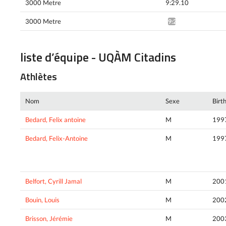
3000 Metre
9:29.10
3000 Metre
9:29.29*
liste d’équipe - UQÀM Citadins
Athlètes
Nom
Sexe
Birt
Bedard, Felix antoine
M
199
Bedard, Felix-Antoine
M
199
Belfort, Cyrill Jamal
M
200
Bouin, Louis
M
200
Brisson, Jérémie
M
200