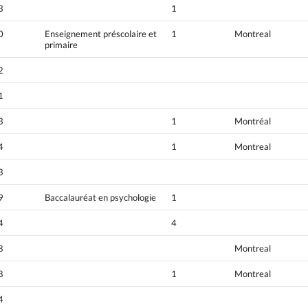
3
1
0
Enseignement préscolaire et
1
Montreal
primaire
2
1
3
1
Montréal
4
1
Montreal
3
9
Baccalauréat en psychologie
1
4
4
8
Montreal
8
1
Montreal
4