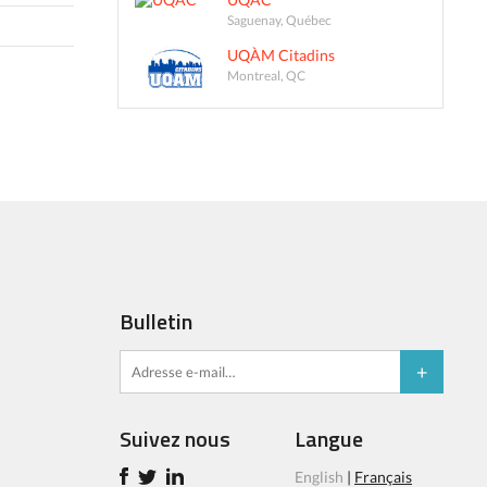
Saguenay, Québec
UQÀM Citadins
Montreal, QC
Bulletin
Suivez nous
Langue
English
|
Français