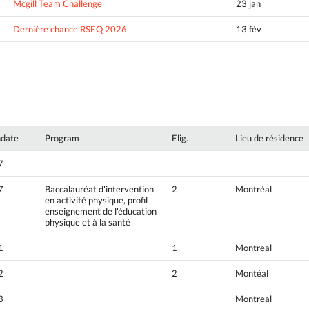
Mcgill Team Challenge
23 jan
Dernière chance RSEQ 2026
13 fév
hdate
Program
Elig.
Lieu de résidence
7
7
Baccalauréat d'intervention
2
Montréal
en activité physique, profil
enseignement de l'éducation
physique et à la santé
1
1
Montreal
2
2
Montéal
3
Montreal