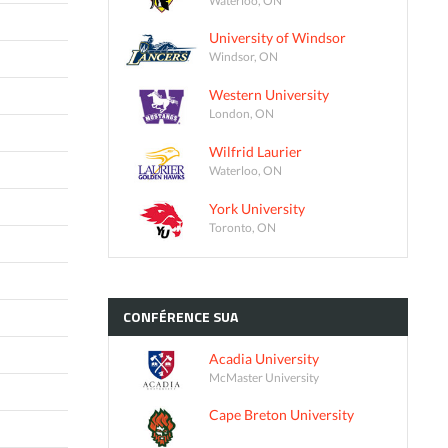
University of Windsor
Windsor, ON
Western University
London, ON
Wilfrid Laurier
Waterloo, ON
York University
Toronto, ON
CONFÉRENCE
SUA
Acadia University
McMaster University
Cape Breton University