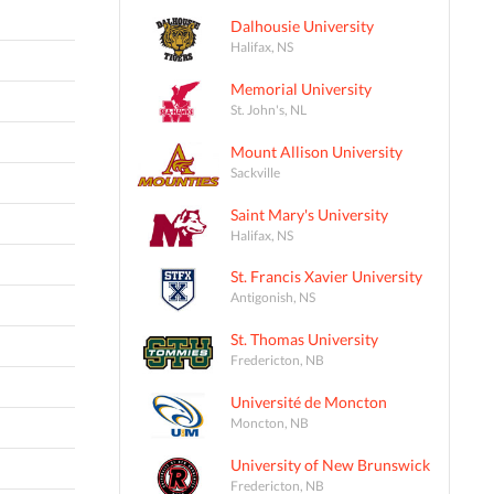
Dalhousie University
Halifax, NS
Memorial University
St. John's, NL
Mount Allison University
Sackville
Saint Mary's University
Halifax, NS
St. Francis Xavier University
Antigonish, NS
St. Thomas University
Fredericton, NB
Université de Moncton
Moncton, NB
University of New Brunswick
Fredericton, NB