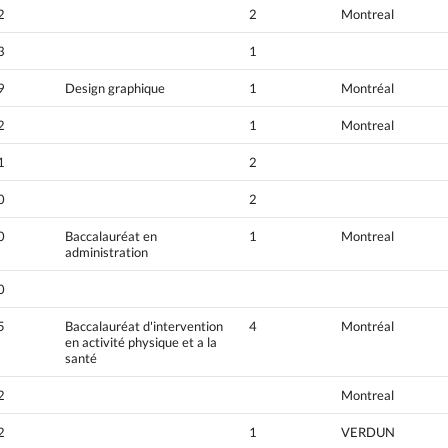
2
2
Montreal
3
1
9
Design graphique
1
Montréal
2
1
Montreal
1
2
0
2
0
Baccalauréat en
1
Montreal
administration
0
5
Baccalauréat d'intervention
4
Montréal
en activité physique et a la
santé
2
Montreal
2
1
VERDUN