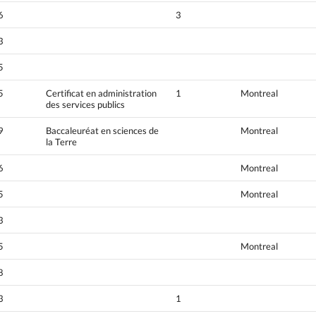
6
3
3
5
5
Certificat en administration
1
Montreal
des services publics
9
Baccaleuréat en sciences de
Montreal
la Terre
6
Montreal
5
Montreal
3
5
Montreal
8
3
1