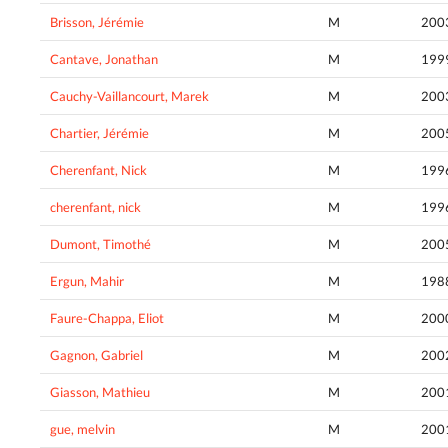
Brisson, Jérémie
M
200
Cantave, Jonathan
M
199
Cauchy-Vaillancourt, Marek
M
200
Chartier, Jérémie
M
200
Cherenfant, Nick
M
199
cherenfant, nick
M
199
Dumont, Timothé
M
200
Ergun, Mahir
M
198
Faure-Chappa, Eliot
M
200
Gagnon, Gabriel
M
200
Giasson, Mathieu
M
200
gue, melvin
M
200