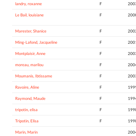
landry, roxanne
F
200
Le Bail, louisiane
F
200
Marester, Shanice
F
200
Ming-Lafond, Jacqueline
F
200
Montplaisir, Anne
F
200
moreau, marilou
F
200
Moumanis, Ibtissame
F
200
Ravoire, Aline
F
199
Raymond, Maude
F
199
tripotin, elisa
F
199
Tripotin, Elisa
F
199
Marin, Marin
200