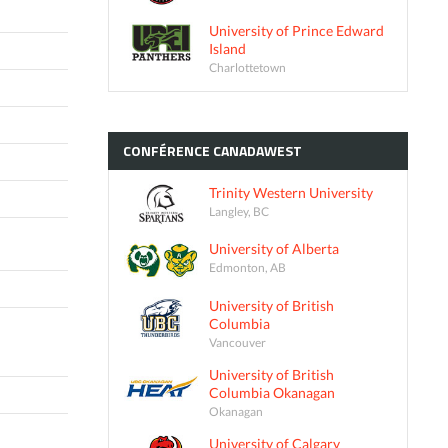
University of Prince Edward
Island
Charlottetown
CONFÉRENCE
CANADAWEST
Trinity Western University
Langley, BC
University of Alberta
Edmonton, AB
University of British
Columbia
Vancouver
University of British
Columbia Okanagan
Okanagan
University of Calgary