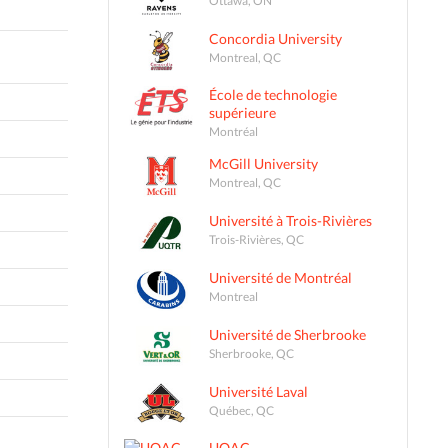
Concordia University
Montreal, QC
École de technologie
supérieure
Montréal
McGill University
Montreal, QC
Université à Trois-Rivières
Trois-Rivières, QC
Université de Montréal
Montreal
Université de Sherbrooke
Sherbrooke, QC
Université Laval
Québec, QC
UQAC