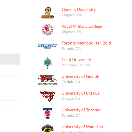
Queen's University
Kingston, ON
Royal Military College
Kingston, ON
Toronto Metropolitan Bold
Toronto, ON
Trent University
Peterborough, ON
University of Guelph
Guelph, ON
University of Ottawa
Ottawa, ON
University of Toronto
Toronto, ON
University of Waterloo
Waterloo, ON