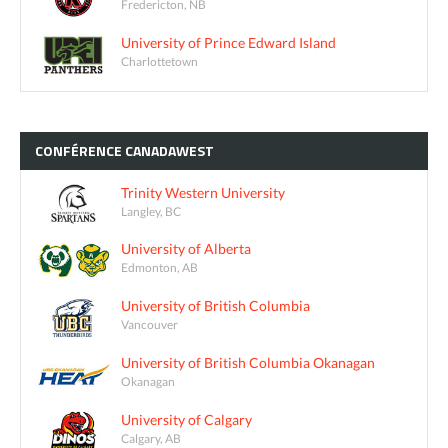
Fredericton, NB
University of Prince Edward Island
Charlottetown
CONFÉRENCE
CANADAWEST
Trinity Western University
Langley, BC
University of Alberta
Edmonton, AB
University of British Columbia
Vancouver
University of British Columbia Okanagan
Okanagan
University of Calgary
Calgary, AB