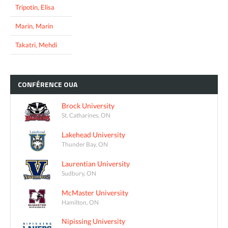
Tripotin, Elisa
Marin, Marin
Takatri, Mehdi
CONFÉRENCE
OUA
Brock University
St. Catharines, ON
Lakehead University
Thunder Bay, ON
Laurentian University
Sudbury, ON
McMaster University
Hamilton, ON
Nipissing University