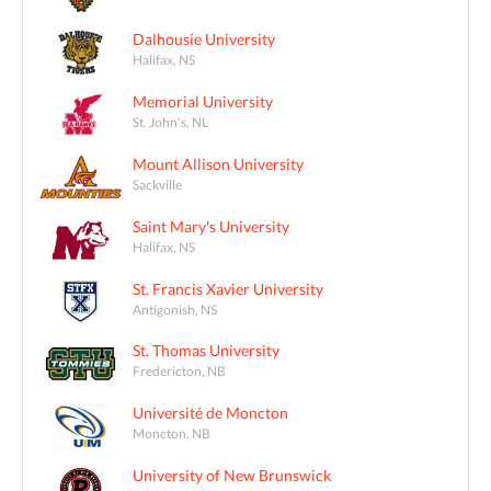
Dalhousie University
Halifax, NS
Memorial University
St. John's, NL
Mount Allison University
Sackville
Saint Mary's University
Halifax, NS
St. Francis Xavier University
Antigonish, NS
St. Thomas University
Fredericton, NB
Université de Moncton
Moncton, NB
University of New Brunswick