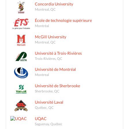
Concordia University
Montreal, QC
École de technologie supérieure
Montréal
McGill University
Montreal, QC
Université à Trois-Rivières
Trois-Rivières, QC
Université de Montréal
Montreal
Université de Sherbrooke
Sherbrooke, QC
Université Laval
Québec, QC
UQAC
Saguenay, Québec