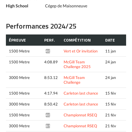
High School
Cégep de Maisonneuve
Performances 2024/25
ÉPREUVE
PERF.
COMPÉTITION
DATE
1500 Metre
Vert et Or invitation
11 jan
4:09.72*
1500 Metre
4:08.89
McGill Team
24 jan
Challenge 2025
3000 Metre
8:53.12
McGill Team
24 jan
Challenge
1500 Metre
4:17.94
Carleton last chance
15 fév
3000 Metre
8:50.42
Carleton last chance
15 fév
1500 Metre
Championnat RSEQ
21 fév
4:06.82*
3000 Metre
Championnat RSEQ
21 fév
8:52.31*