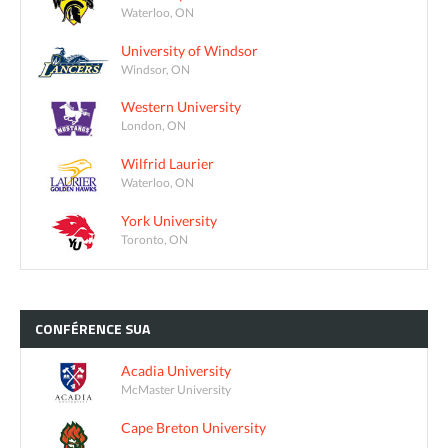
Waterloo, ON
University of Windsor
Windsor, ON
Western University
London, ON
Wilfrid Laurier
Waterloo, ON
York University
Toronto, ON
CONFÉRENCE
SUA
Acadia University
McMaster University
Cape Breton University