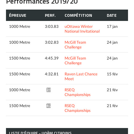
Performances 2019/20
ÉPREUVE
PERF.
COMPÉTITION
DATE
1000 Metre
3:03.83
uOttawa Winter
17 jan
National Invitational
1000 Metre
3:02.83
McGill Team
24 jan
Challenge
1500 Metre
4:45.39
McGill Team
24 jan
Challenge
1500 Metre
4:32.81
Raven Last Chance
15 fév
Meet
1000 Metre
RSEQ
21 fév
2:50.87*
Championships
1500 Metre
RSEQ
21 fév
4:29.91*
Championships
LISTE D’ÉQUIPE - UQÀM CITADINS