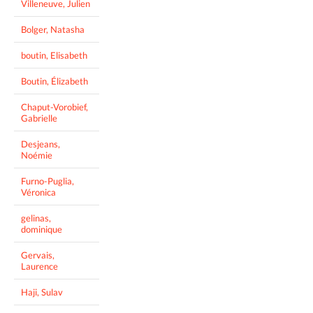
Villeneuve, Julien
Bolger, Natasha
boutin, Elisabeth
Boutin, Élizabeth
Chaput-Vorobief,
Gabrielle
Desjeans,
Noémie
Furno-Puglia,
Véronica
gelinas,
dominique
Gervais,
Laurence
Haji, Sulav