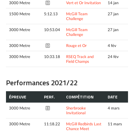
3000 Metre
Vert et Or Invitation
14 jan
10:55.08^
1500 Metre
5:12.13
McGill Team
27 jan
Challenge
3000 Metre
10:53.04
McGill Team
27 jan
Challenge
3000 Metre
Rouge et Or
4 fév
10:44.31^
3000 Metre
10:33.18
RSEQ Track and
24 fév
Field Champs
Performances 2021/22
ÉPREUVE
PERF.
COMPÉTITION
DATE
3000 Metre
Sherbrooke
4 mars
11:23.74^
Invitational
3000 Metre
11:18.22
McGill Redbirds Last
11 mars
Chance Meet