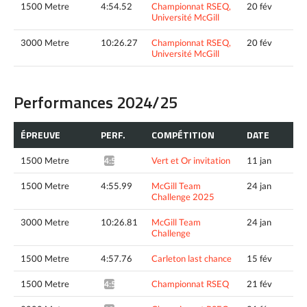
1500 Metre
4:54.52
Championnat RSEQ,
20 fév
Université McGill
3000 Metre
10:26.27
Championnat RSEQ,
20 fév
Université McGill
Performances 2024/25
ÉPREUVE
PERF.
COMPÉTITION
DATE
1500 Metre
Vert et Or invitation
11 jan
4:54.20*
1500 Metre
4:55.99
McGill Team
24 jan
Challenge 2025
3000 Metre
10:26.81
McGill Team
24 jan
Challenge
1500 Metre
4:57.76
Carleton last chance
15 fév
1500 Metre
Championnat RSEQ
21 fév
4:58.65*