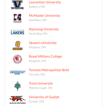
Laurentian University
Sudbury, ON
McMaster University
Hamilton, ON
Nipissing University
North Bay, ON
Queen's University
Kingston, ON
Royal Military College
Kingston, ON
Toronto Metropolitan Bold
Toronto, ON
Trent University
Peterborough, ON
University of Guelph
Guelph, ON