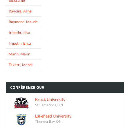
Ibtissame
Ravoire, Aline
Raymond, Maude
tripotin, elisa
Tripotin, Elisa
Marin, Marin
Takatri, Mehdi
CONFÉRENCE
OUA
Brock University
St. Catharines, ON
Lakehead University
Thunder Bay, ON