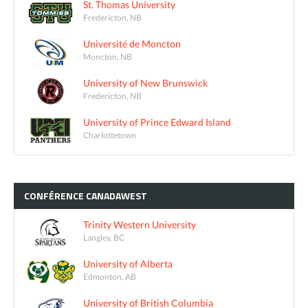
St. Thomas University
Fredericton, NB
Université de Moncton
Moncton, NB
University of New Brunswick
Fredericton, NB
University of Prince Edward Island
Charlottetown
CONFÉRENCE
CANADAWEST
Trinity Western University
Langley, BC
University of Alberta
Edmonton, AB
University of British Columbia