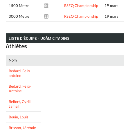
1500 Metre
RSEQ Championship
19 mars
5:13.27^
3000 Metre
RSEQ Championship
19 mars
11:05.98^
LISTE D’ÉQUIPE - UQÀM CITADINS
Athlètes
Nom
Bedard, Felix
antoine
Bedard, Felix-
Antoine
Belfort, Cyrill
Jamal
Bouin, Louis
Brisson, Jérémie