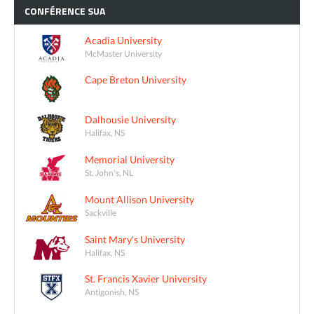
CONFÉRENCE
SUA
Acadia University
McMaster University
Cape Breton University
Dalhousie University
Halifax, NS
Memorial University
St. John's, NL
Mount Allison University
Sackville
Saint Mary's University
Halifax, NS
St. Francis Xavier University
Antigonish, NS