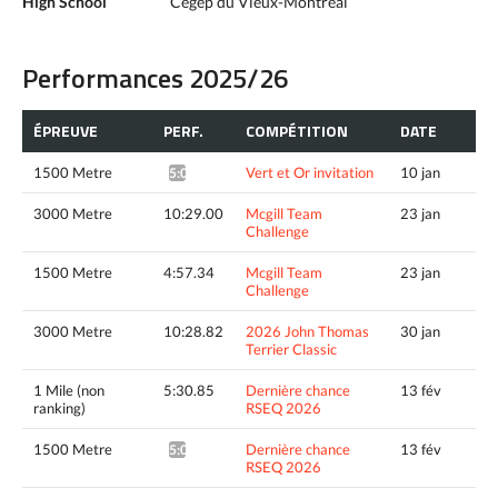
High School
Cégep du Vieux-Montréal
Performances 2025/26
ÉPREUVE
PERF.
COMPÉTITION
DATE
1500 Metre
Vert et Or invitation
10 jan
5:00.99*
3000 Metre
10:29.00
Mcgill Team
23 jan
Challenge
1500 Metre
4:57.34
Mcgill Team
23 jan
Challenge
3000 Metre
10:28.82
2026 John Thomas
30 jan
Terrier Classic
1 Mile (non
5:30.85
Dernière chance
13 fév
ranking)
RSEQ 2026
1500 Metre
Dernière chance
13 fév
5:02.83*
RSEQ 2026