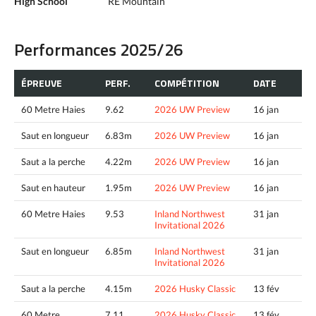
High School
RE Mountain
Performances 2025/26
ÉPREUVE
PERF.
COMPÉTITION
DATE
60 Metre Haies
9.62
2026 UW Preview
16 jan
Saut en longueur
6.83m
2026 UW Preview
16 jan
Saut a la perche
4.22m
2026 UW Preview
16 jan
Saut en hauteur
1.95m
2026 UW Preview
16 jan
60 Metre Haies
9.53
Inland Northwest
31 jan
Invitational 2026
Saut en longueur
6.85m
Inland Northwest
31 jan
Invitational 2026
Saut a la perche
4.15m
2026 Husky Classic
13 fév
60 Metre
7.11
2026 Husky Classic
13 fév