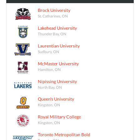
Brock University
St. Catharines, ON
Lakehead University
Thunder Bay, ON
Laurentian University
Sudbury, ON
McMaster University
Hamilton, ON
Nipissing University
North Bay, ON
Queen's University
Kingston, ON
Royal Military College
Kingston, ON
Toronto Metropolitan Bold