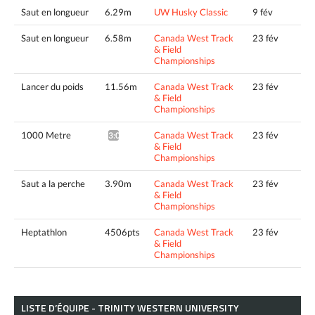
Saut en longueur
6.29m
UW Husky Classic
9 fév
Saut en longueur
6.58m
Canada West Track
23 fév
& Field
Championships
Lancer du poids
11.56m
Canada West Track
23 fév
& Field
Championships
1000 Metre
Canada West Track
23 fév
3:00.81*
& Field
Championships
Saut a la perche
3.90m
Canada West Track
23 fév
& Field
Championships
Heptathlon
4506pts
Canada West Track
23 fév
& Field
Championships
LISTE D’ÉQUIPE - TRINITY WESTERN UNIVERSITY