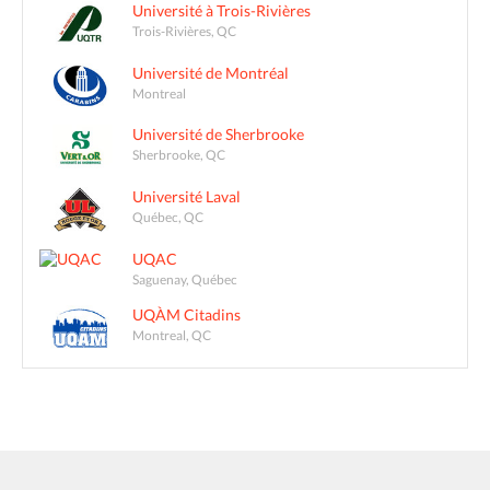
Université à Trois-Rivières
Trois-Rivières, QC
Université de Montréal
Montreal
Université de Sherbrooke
Sherbrooke, QC
Université Laval
Québec, QC
UQAC
Saguenay, Québec
UQÀM Citadins
Montreal, QC