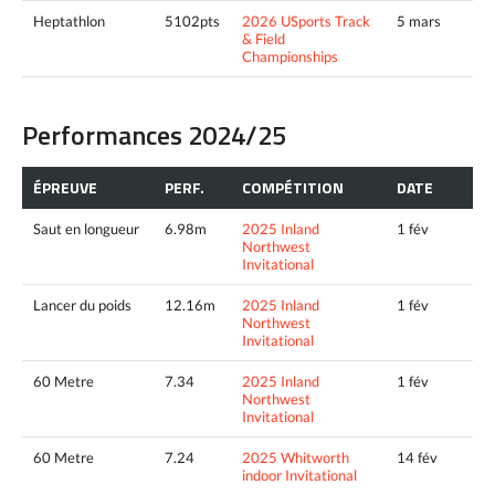
Heptathlon
5102pts
2026 USports Track
5 mars
& Field
Championships
Performances 2024/25
ÉPREUVE
PERF.
COMPÉTITION
DATE
Saut en longueur
6.98m
2025 Inland
1 fév
Northwest
Invitational
Lancer du poids
12.16m
2025 Inland
1 fév
Northwest
Invitational
60 Metre
7.34
2025 Inland
1 fév
Northwest
Invitational
60 Metre
7.24
2025 Whitworth
14 fév
indoor Invitational