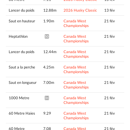
Lancer du poids
12.88m
2026 Husky Classic
13 fév
Saut en hauteur
1.90m
Canada West
21 fév
Championships
Heptathlon
Canada West
21 fév
5034pts^
Championships
Lancer du poids
12.44m
Canada West
21 fév
Championships
Saut a la perche
4.25m
Canada West
21 fév
Championships
Saut en longueur
7.00m
Canada West
21 fév
Championships
1000 Metre
Canada West
21 fév
3:01.65*
Championships
60 Metre Haies
9.29
Canada West
21 fév
Championships
60 Metre
7.08
Canada West
21 fév