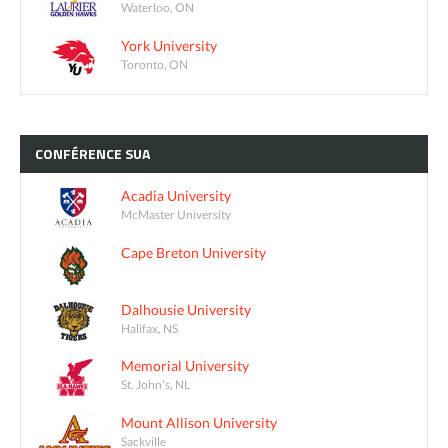
Waterloo, ON
York University
Toronto, ON
CONFÉRENCE
SUA
Acadia University
McMaster University
Cape Breton University
Dalhousie University
Halifax, NS
Memorial University
St. John's, NL
Mount Allison University
Sackville