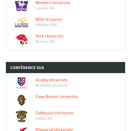
Western University
London, ON
Wilfrid Laurier
Waterloo, ON
York University
Toronto, ON
CONFÉRENCE
SUA
Acadia University
McMaster University
Cape Breton University
Dalhousie University
Halifax, NS
Memorial University