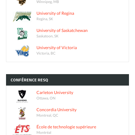
Winnipeg, MB
University of Regina
Regina, SK
University of Saskatchewan
Saskatoon, SK
University of Victoria
Victoria, BC
CONFÉRENCE
RESQ
Carleton University
Ottawa, ON
Concordia University
Montreal, QC
École de technologie supérieure
Montréal