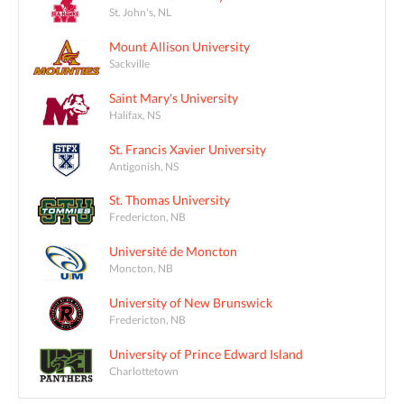
St. John's, NL
Mount Allison University
Sackville
Saint Mary's University
Halifax, NS
St. Francis Xavier University
Antigonish, NS
St. Thomas University
Fredericton, NB
Université de Moncton
Moncton, NB
University of New Brunswick
Fredericton, NB
University of Prince Edward Island
Charlottetown