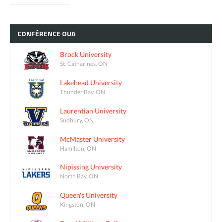
CONFÉRENCE
OUA
Brock University
St. Catharines, ON
Lakehead University
Thunder Bay, ON
Laurentian University
Sudbury, ON
McMaster University
Hamilton, ON
Nipissing University
North Bay, ON
Queen's University
Kingston, ON