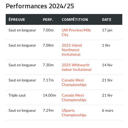
Performances 2024/25
ÉPREUVE
PERF.
COMPÉTITION
DATE
Saut en longueur
7.00m
UW Preview/Mile
17 jan
City
Saut en longueur
7.08m
2025 Inland
1 fév
Northwest
Invitational
Saut en longueur
7.30m
2025 Whitworth
14 fév
indoor Invitational
Saut en longueur
7.17m
Canada West
21 fév
Championships
Triple saut
14.00m
Canada West
21 fév
Championships
Saut en longueur
7.29m
USports
6 mars
Championships