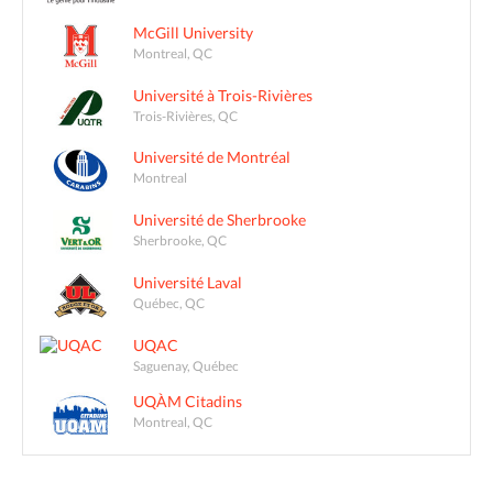
McGill University
Montreal, QC
Université à Trois-Rivières
Trois-Rivières, QC
Université de Montréal
Montreal
Université de Sherbrooke
Sherbrooke, QC
Université Laval
Québec, QC
UQAC
Saguenay, Québec
UQÀM Citadins
Montreal, QC