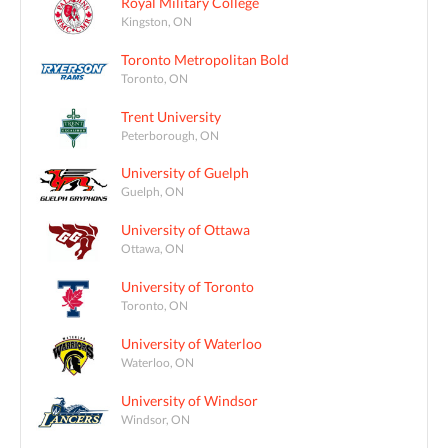
Royal Military College
Kingston, ON
Toronto Metropolitan Bold
Toronto, ON
Trent University
Peterborough, ON
University of Guelph
Guelph, ON
University of Ottawa
Ottawa, ON
University of Toronto
Toronto, ON
University of Waterloo
Waterloo, ON
University of Windsor
Windsor, ON