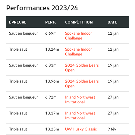
Performances 2023/24
ÉPREUVE
PERF.
COMPÉTITION
DATE
Saut en longueur
6.69m
Spokane Indoor
12 jan
Challange
Triple saut
13.24m
Spokane Indoor
12 jan
Challange
Saut en longueur
6.83m
2024 Golden Bears
19 jan
Open
Triple saut
13.96m
2024 Golden Bears
19 jan
Open
Saut en longueur
6.92m
Inland Northwest
27 jan
Invitational
Triple saut
13.17m
Inland Northwest
27 jan
Invitational
Triple saut
13.25m
UW Husky Classic
9 fév