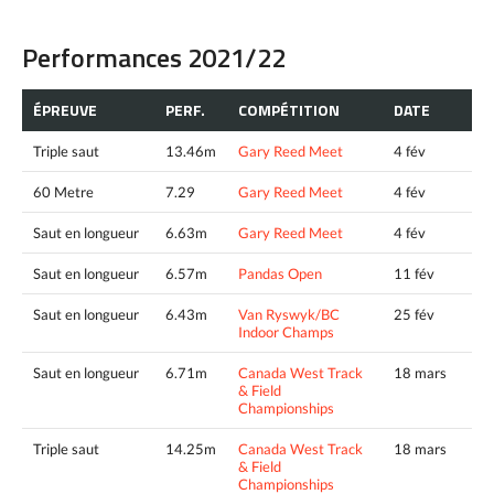
Performances 2021/22
ÉPREUVE
PERF.
COMPÉTITION
DATE
Triple saut
13.46m
Gary Reed Meet
4 fév
60 Metre
7.29
Gary Reed Meet
4 fév
Saut en longueur
6.63m
Gary Reed Meet
4 fév
Saut en longueur
6.57m
Pandas Open
11 fév
Saut en longueur
6.43m
Van Ryswyk/BC
25 fév
Indoor Champs
Saut en longueur
6.71m
Canada West Track
18 mars
& Field
Championships
Triple saut
14.25m
Canada West Track
18 mars
& Field
Championships