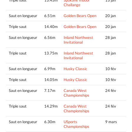
Triple saut
13.43m
Spokane Indoor
13 jan
Challange
Saut en longueur
6.51m
Golden Bears Open
20 jan
Triple saut
14.40m
Golden Bears Open
20 jan
Saut en longueur
6.56m
Inland Northwest
28 jan
Invitational
Triple saut
13.75m
Inland Northwest
28 jan
Invitational
Saut en longueur
6.99m
Husky Classic
10 fév
Triple saut
14.05m
Husky Classic
10 fév
Saut en longueur
7.17m
Canada West
24 fév
Championships
Triple saut
14.29m
Canada West
24 fév
Championships
Saut en longueur
6.30m
USports
9 mars
Championships