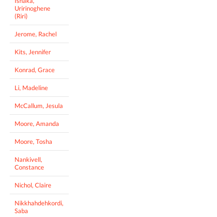
Ishaka,
Uririnoghene
(Riri)
Jerome, Rachel
Kits, Jennifer
Konrad, Grace
Li, Madeline
McCallum, Jesula
Moore, Amanda
Moore, Tosha
Nankivell,
Constance
Nichol, Claire
Nikkhahdehkordi,
Saba