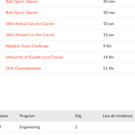
Bob Vigars Opener
30 nov
Bob Vigars Opener
30 nov
38th Annual Can Am Classic
10 jan
38th Annual Can Am Classic
10 jan
Windsor Team Challenge
9 fév
University of Guelph Last Chance
14 fév
OUA Championships
21 fév
hdate
Program
Elig.
Lieu de résidence
7
Engineering
2