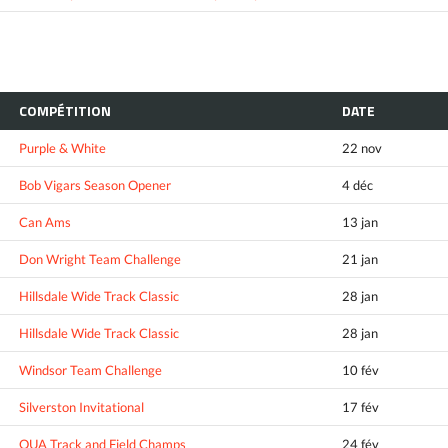
COMPÉTITION
DATE
Purple & White
22 nov
Bob Vigars Season Opener
4 déc
Can Ams
13 jan
Don Wright Team Challenge
21 jan
Hillsdale Wide Track Classic
28 jan
Hillsdale Wide Track Classic
28 jan
Windsor Team Challenge
10 fév
Silverston Invitational
17 fév
OUA Track and Field Champs
24 fév