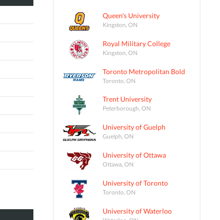
Queen's University
Kingston, ON
Royal Military College
Kingston, ON
Toronto Metropolitan Bold
Toronto, ON
Trent University
Peterborough, ON
University of Guelph
Guelph, ON
University of Ottawa
Ottawa, ON
University of Toronto
Toronto, ON
University of Waterloo
Waterloo, ON