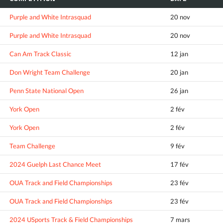
Purple and White Intrasquad
20 nov
Purple and White Intrasquad
20 nov
Can Am Track Classic
12 jan
Don Wright Team Challenge
20 jan
Penn State National Open
26 jan
York Open
2 fév
York Open
2 fév
Team Challenge
9 fév
2024 Guelph Last Chance Meet
17 fév
OUA Track and Field Championships
23 fév
OUA Track and Field Championships
23 fév
2024 USports Track & Field Championships
7 mars