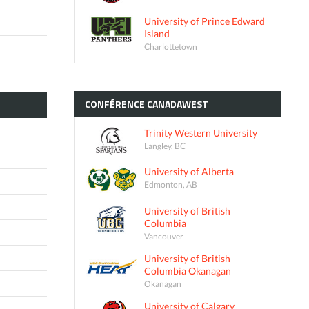
University of Prince Edward
Island
Charlottetown
CONFÉRENCE
CANADAWEST
Trinity Western University
Langley, BC
University of Alberta
Edmonton, AB
University of British
Columbia
Vancouver
University of British
Columbia Okanagan
Okanagan
University of Calgary