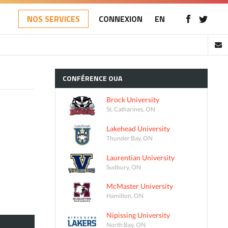
NOS SERVICES
CONNEXION
EN
CONFÉRENCE
OUA
Brock University
St. Catharines, ON
Lakehead University
Thunder Bay, ON
Laurentian University
Sudbury, ON
McMaster University
Hamilton, ON
Nipissing University
North Bay, ON