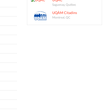
Saguenay, Québec
UQÀM Citadins
Montreal, QC