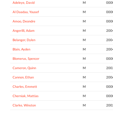
Adeleye, David
M
000
Al Daadaa, Yousef
M
000
Amoo, Deondre
M
000
Angerilli, Adam
M
200
Belanger, Dylen
M
200
Blain, Ayden
M
200
Blomerus, Spencer
M
000
Cameron, Quinn
M
200
Cannon, Ethan
M
200
Charles, Emmett
M
000
Cherniak, Mattias
M
000
Clarke, Winston
M
200