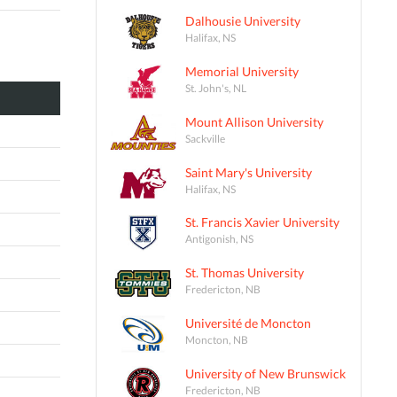
Dalhousie University
Halifax, NS
Memorial University
St. John's, NL
Mount Allison University
Sackville
Saint Mary's University
Halifax, NS
St. Francis Xavier University
Antigonish, NS
St. Thomas University
Fredericton, NB
Université de Moncton
Moncton, NB
University of New Brunswick
Fredericton, NB