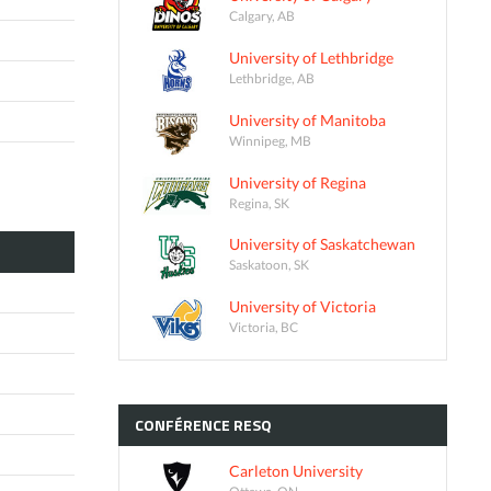
Calgary, AB
University of Lethbridge
Lethbridge, AB
University of Manitoba
Winnipeg, MB
University of Regina
Regina, SK
University of Saskatchewan
Saskatoon, SK
University of Victoria
Victoria, BC
CONFÉRENCE
RESQ
Carleton University
Ottawa, ON