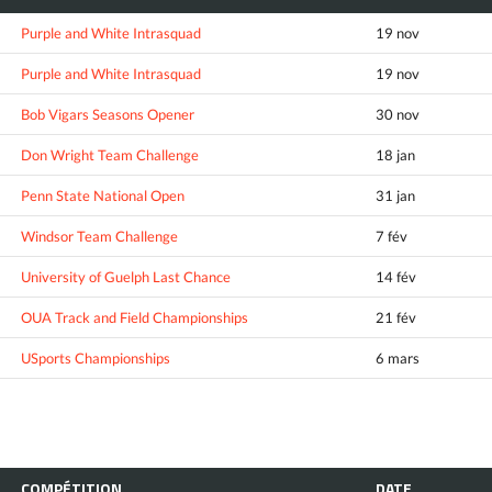
Purple and White Intrasquad
19 nov
Purple and White Intrasquad
19 nov
Bob Vigars Seasons Opener
30 nov
Don Wright Team Challenge
18 jan
Penn State National Open
31 jan
Windsor Team Challenge
7 fév
University of Guelph Last Chance
14 fév
OUA Track and Field Championships
21 fév
USports Championships
6 mars
COMPÉTITION
DATE