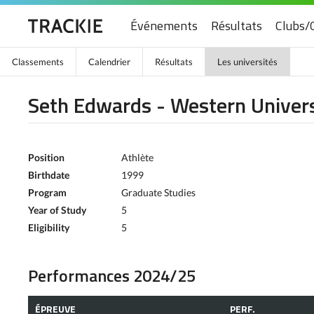
Événements
Résultats
Clubs/
Classements
Calendrier
Résultats
Les universités
Seth Edwards - Western Univers
Position
Athlète
Birthdate
1999
Program
Graduate Studies
Year of Study
5
Eligibility
5
Performances 2024/25
ÉPREUVE
PERF.