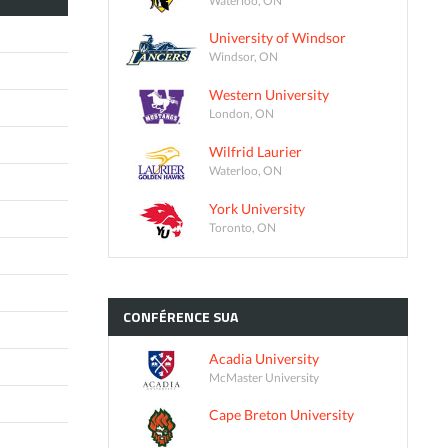
University of Windsor
Windsor, ON
Western University
London, ON
Wilfrid Laurier
Waterloo, ON
York University
Toronto, ON
CONFÉRENCE
SUA
Acadia University
McMaster University
Cape Breton University