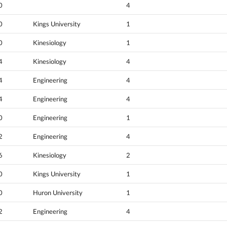
0
4
0
Kings University
1
0
Kinesiology
1
4
Kinesiology
4
4
Engineering
4
4
Engineering
4
0
Engineering
1
2
Engineering
4
6
Kinesiology
2
0
Kings University
1
0
Huron University
1
2
Engineering
4