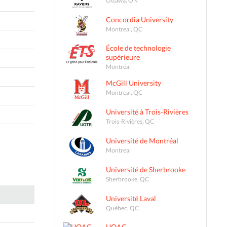
Concordia University
Montreal, QC
École de technologie
supérieure
Montréal
McGill University
Montreal, QC
Université à Trois-Rivières
Trois-Rivières, QC
Université de Montréal
Montreal
Université de Sherbrooke
Sherbrooke, QC
Université Laval
Québec, QC
UQAC