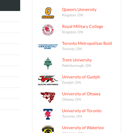
Queen's University
Kingston, ON
Royal Military College
Kingston, ON
Toronto Metropolitan Bold
Toronto, ON
Trent University
Peterborough, ON
University of Guelph
Guelph, ON
University of Ottawa
Ottawa, ON
University of Toronto
Toronto, ON
University of Waterloo
Waterloo, ON