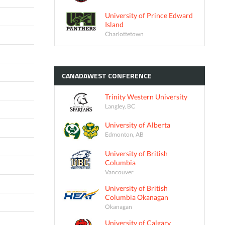
University of Prince Edward
Island
Charlottetown
CANADAWEST
CONFERENCE
Trinity Western University
Langley, BC
University of Alberta
Edmonton, AB
University of British
Columbia
Vancouver
University of British
Columbia Okanagan
Okanagan
University of Calgary