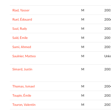
Riad, Yasser
M
200
Ruel, Édouard
M
200
Saal, Rudy
M
200
Saïd, Émile
M
200
Sami, Ahmed
M
200
Saulnier, Matteo
M
Unk
Simard, Justin
M
200
Thomas, Ismael
M
200
Toupin, Émile
M
200
Touron, Valentin
M
200