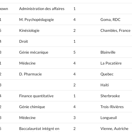
nown
Administration des affaires
1
1
M. Psychopédagogie
4
Goma, RDC
5
Kinésiologie
2
Chambles, France
4
Droit
1
3
Génie mécanique
5
Blainville
1
Médecine
4
La Pocatière
2
D. Pharmacie
4
Quebec
3
2
Haïti
4
Finance quantitative
1
Sherbrooke
2
Génie chimique
4
Trois-Rivières
3
Médecine
3
Longueuil
5
Baccalauréat intégré en
2
Vienne, Autriche