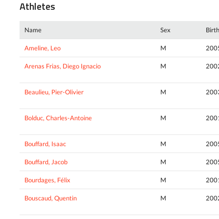
Athletes
Name
Sex
Birt
Ameline, Leo
M
200
Arenas Frias, Diego Ignacio
M
200
Beaulieu, Pier-Olivier
M
200
Bolduc, Charles-Antoine
M
200
Bouffard, Isaac
M
200
Bouffard, Jacob
M
200
Bourdages, Félix
M
200
Bouscaud, Quentin
M
200