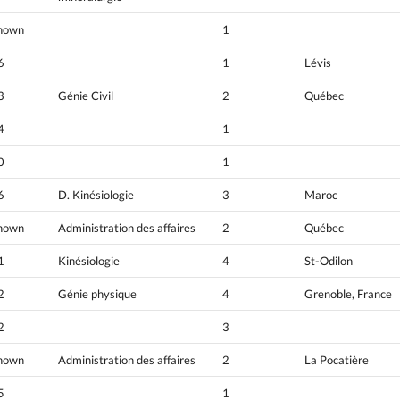
nown
1
6
1
Lévis
3
Génie Civil
2
Québec
4
1
0
1
6
D. Kinésiologie
3
Maroc
nown
Administration des affaires
2
Québec
1
Kinésiologie
4
St-Odilon
2
Génie physique
4
Grenoble, France
2
3
nown
Administration des affaires
2
La Pocatière
5
1