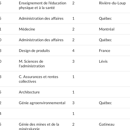
5
Enseignement de l'éducation
2
Rivière-du-Loup
physique et à la santé
5
Administration des affaires
1
Québec
1
Médecine
2
Montréal
0
Administration des affaires
2
Québec
3
Design de produits
4
France
0
M. Sciences de
3
Lévis
l'administration
3
C. Assurances et rentes
1
collectives
5
Architecture
1
2
Génie agroenvironnemental
3
Québec
4
1
5
Génie des mines et de la
2
Gatineau
minéralurgie