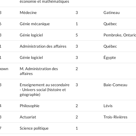
économie et mathématiques
3
Médecine
3
Gatineau
6
Génie mécanique
1
Québec
3
Génie logiciel
5
Pembroke, Ontari
1
Administration des affaires
3
Québec
1
Génie logiciel
3
Égypte
nown
M. Administration des
2
affaires
3
Enseignement au secondaire
3
Baie-Comeau
- Univers social (histoire et
géographie)
4
Philosophie
2
Lévis
3
Actuariat
2
Trois-Rivières
7
Science politique
1