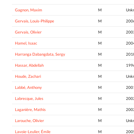
Gagnon, Maxim
M
Unk
Gervais, Louis-Philippe
M
200
Gervais, Olivier
M
200
Hamel, Isaac
M
200
Harranga Dabangdata, Sergy
M
201
Hassar, Abdellah
M
199
Houde, Zachari
M
Unk
Labbé, Anthony
M
200
Labrecque, Jules
M
200
Laganière, Mathis
M
200
Larouche, Olivier
M
Unk
Lavoie-Leulier, Émile
M
200