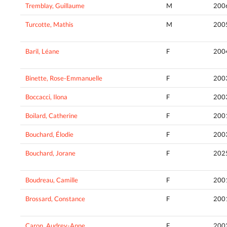
Tremblay, Guillaume
M
200
Turcotte, Mathis
M
200
Baril, Léane
F
200
Binette, Rose-Emmanuelle
F
200
Boccacci, Ilona
F
200
Boilard, Catherine
F
200
Bouchard, Élodie
F
200
Bouchard, Jorane
F
202
Boudreau, Camille
F
200
Brossard, Constance
F
200
Caron, Audrey-Anne
F
200