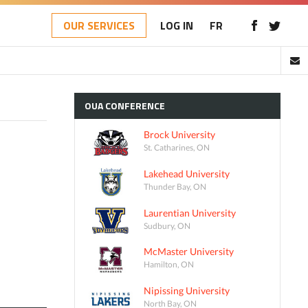
OUR SERVICES
LOG IN
FR
OUA
CONFERENCE
Brock University
St. Catharines, ON
Lakehead University
Thunder Bay, ON
Laurentian University
Sudbury, ON
McMaster University
Hamilton, ON
Nipissing University
North Bay, ON