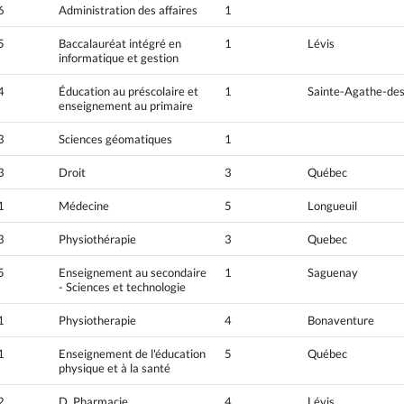
6
Administration des affaires
1
5
Baccalauréat intégré en
1
Lévis
informatique et gestion
4
Éducation au préscolaire et
1
Sainte-Agathe-de
enseignement au primaire
3
Sciences géomatiques
1
3
Droit
3
Québec
1
Médecine
5
Longueuil
3
Physiothérapie
3
Quebec
5
Enseignement au secondaire
1
Saguenay
- Sciences et technologie
1
Physiotherapie
4
Bonaventure
1
Enseignement de l'éducation
5
Québec
physique et à la santé
2
D. Pharmacie
4
Lévis