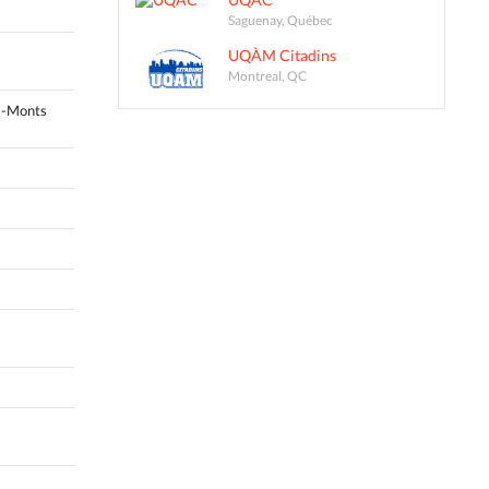
Saguenay, Québec
UQÀM Citadins
Montreal, QC
s-Monts