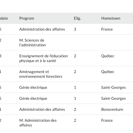
hdate
Program
Elig.
Hometown
5
Administration des affaires
3
France
2
M. Sciences de
l'administration
3
Enseignement de l'éducation
2
Québec
physique et à la santé
1
Aménagement et
2
Québec
environnement forestiers
5
Génie électrique
1
Saint-Georges
5
Génie électrique
1
Saint-Georges
1
Administration des affaires
2
Bonaventure
2
M. Administration des
2
France
affaires