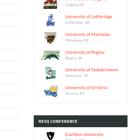
Calgary, AB
University of Lethbridge
Lethbridge, AB
University of Manitoba
Winnipeg, MB
University of Regina
Regina, SK
University of Saskatchewan
Saskatoon, SK
University of Victoria
Victoria, BC
RESQ
CONFERENCE
Carleton University
Ottawa, ON