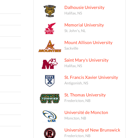
Dalhousie University
Halifax, NS
Memorial University
St. John's, NL
Mount Allison University
Sackville
Saint Mary's University
Halifax, NS
St. Francis Xavier University
Antigonish, NS
St. Thomas University
Fredericton, NB
Université de Moncton
Moncton, NB
University of New Brunswick
Fredericton, NB