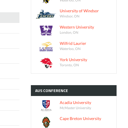
University of Windsor
Windsor, ON
Western University
London, ON
Wilfrid Laurier
Waterloo, ON
York University
Toronto, ON
AUS
CONFERENCE
Acadia University
McMaster University
Cape Breton University