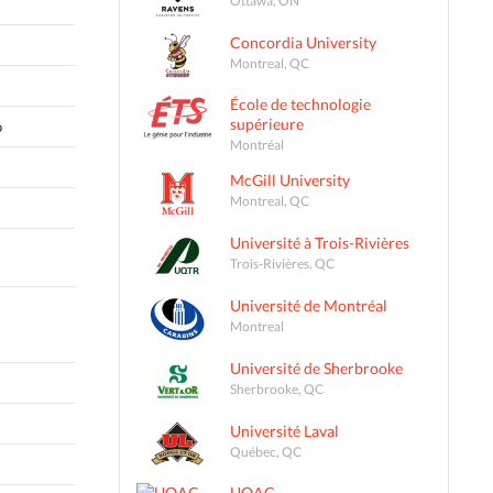
Concordia University
Montreal, QC
École de technologie
supérieure
o
Montréal
McGill University
Montreal, QC
Université à Trois-Rivières
Trois-Rivières, QC
Université de Montréal
Montreal
Université de Sherbrooke
Sherbrooke, QC
Université Laval
Québec, QC
UQAC