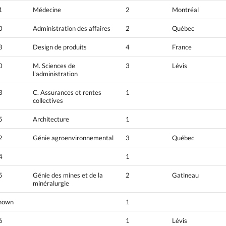
1
Médecine
2
Montréal
0
Administration des affaires
2
Québec
3
Design de produits
4
France
0
M. Sciences de
3
Lévis
l'administration
3
C. Assurances et rentes
1
collectives
5
Architecture
1
2
Génie agroenvironnemental
3
Québec
4
1
5
Génie des mines et de la
2
Gatineau
minéralurgie
nown
1
6
1
Lévis