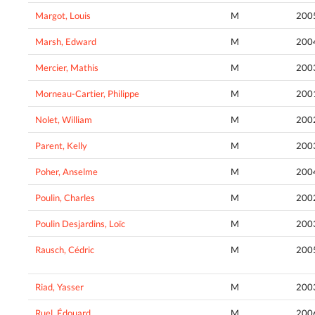
Margot, Louis
M
200
Marsh, Edward
M
200
Mercier, Mathis
M
200
Morneau-Cartier, Philippe
M
200
Nolet, William
M
200
Parent, Kelly
M
200
Poher, Anselme
M
200
Poulin, Charles
M
200
Poulin Desjardins, Loïc
M
200
Rausch, Cédric
M
200
Riad, Yasser
M
200
Ruel, Édouard
M
200