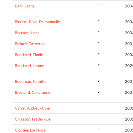
Baril, Léane
F
200
Binette, Rose-Emmanuelle
F
200
Boccacci, Ilona
F
200
Boilard, Catherine
F
200
Bouchard, Élodie
F
200
Bouchard, Jorane
F
202
Boudreau, Camille
F
200
Brossard, Constance
F
200
Caron, Audrey-Anne
F
200
Chiasson, Frederique
F
200
Cloutier, Laurence
F
200