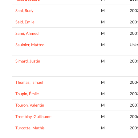
Saal, Rudy
M
200
Saïd, Émile
M
200
Sami, Ahmed
M
200
Saulnier, Matteo
M
Unk
Simard, Justin
M
200
Thomas, Ismael
M
200
Toupin, Émile
M
200
Touron, Valentin
M
200
Tremblay, Guillaume
M
200
Turcotte, Mathis
M
200