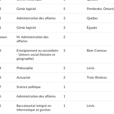
3
Génie logiciel
5
Pembroke, Ontari
1
Administration des affaires
3
Québec
1
Génie logiciel
3
Égypte
nown
M. Administration des
2
affaires
3
Enseignement au secondaire
3
Baie-Comeau
- Univers social (histoire et
géographie)
4
Philosophie
2
Lévis
3
Actuariat
2
Trois-Rivières
7
Science politique
1
6
Administration des affaires
1
5
Baccalauréat intégré en
1
Lévis
informatique et gestion