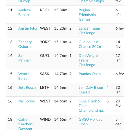
Dunlop
Championships
fév
11
Andrew
REGI
15.34m
Regina
6
Benko
Friendship
déc
Games
12
Austin Riha
WEST
15.23m
2
Lancer Team
6 fév
Challenge
13
Zachary
YORK
15.13m
4
Guelph Last
14
Osborne
Chance 2026
fév
14
Sam
GUEL
14.76m
1
Don Wright
17
Pannell
Team
jan
Challenge
15
Wyatt
SASK
14.70m
2
Pandas Open
6 fév
Behiel
16
Jett Rosch
LETH
14.66m
Jim Daly Bison
4
30
Classic
jan
16
Nic Soltys
WEST
14.66m
2
OUA Track &
5
20
Field
fév
Championships
18
Colin
WIND
14.65m
4
GVSU Holiday
5
Karcher-
Open
déc
Dawson