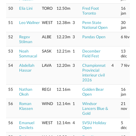
50
Elia Lini
TORO
12.50m
Fred Foot
16
Toronto
jan
51
Leo Wallner
WEST
12.38m
3
Penn State
30
National Open
jan
52
Regev
ALBE
12.23m
3
Pandas Open
6 fév
Stilman
53
Noah
SASK
12.21m
1
December
13
Sommacal
Field Fest
déc
54
Abdellah
LAVA
12.20m
3
Championnat
4
7 fév
Hassar
Provincial
interieur civil
2026
55
Nathan
REGI
12.16m
Golden Bear
16
Okoh
Open
jan
56
Roman
WIND
12.14m
1
Windsor
21
Klassen
Lancers Blue &
nov
Gold
56
Emanuel
WEST
12.14m
4
SVSU Holiday
5
Desilets
Open
déc