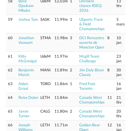
58
Boris
UdeM
12.03m
1
Dernière
13
Djoukam
chance RSEQ
fév
Mbuko
2026
59
Joshua Tam
SASK
11.99m
1
USports Track
5
& Field
mars
Championships
60
Jonathon
STMA
11.98m
3
DCI Rencontre
8
10
Vanwart
ouverte de
jan
Moncton Open
61
Kilty
UdeM
11.97m
Mcgill Team
23
McGonigal
Challenge
jan
62
Benjamin
MANI
11.89m
2
Jim Daly Bison
8
30
Marsh
Classic
jan
63
Aiden
TORO
11.86m
1
Fred Foot
16
Grout
Toronto
jan
64
Reise Dolan
LETH
11.84m
Canada West
11
21
Championships
fév
65
Jaxon
CALG
11.80m
2
Canada West
20
Turner
Championships
fév
66
Joseph
LETH
11.71m
Golden Bear
12
16
Williams
Open
jan