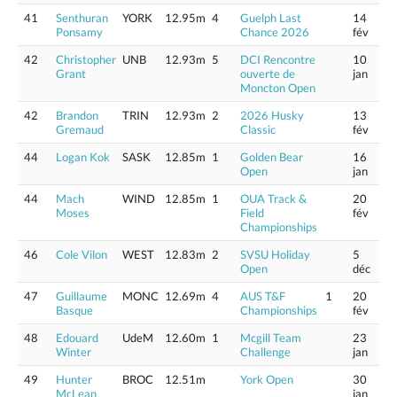
41
Senthuran
YORK
12.95m
4
Guelph Last
14
Ponsamy
Chance 2026
fév
42
Christopher
UNB
12.93m
5
DCI Rencontre
10
Grant
ouverte de
jan
Moncton Open
42
Brandon
TRIN
12.93m
2
2026 Husky
13
Gremaud
Classic
fév
44
Logan Kok
SASK
12.85m
1
Golden Bear
16
Open
jan
44
Mach
WIND
12.85m
1
OUA Track &
20
Moses
Field
fév
Championships
46
Cole Vilon
WEST
12.83m
2
SVSU Holiday
5
Open
déc
47
Guillaume
MONC
12.69m
4
AUS T&F
1
20
Basque
Championships
fév
48
Edouard
UdeM
12.60m
1
Mcgill Team
23
Winter
Challenge
jan
49
Hunter
BROC
12.51m
York Open
30
McLean
jan