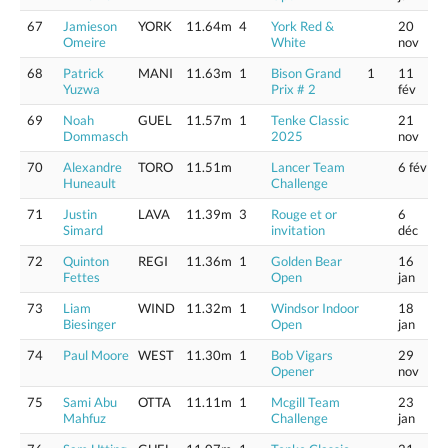
67
Jamieson
YORK
11.64m
4
York Red &
20
Omeire
White
nov
68
Patrick
MANI
11.63m
1
Bison Grand
1
11
Yuzwa
Prix # 2
fév
69
Noah
GUEL
11.57m
1
Tenke Classic
21
Dommasch
2025
nov
70
Alexandre
TORO
11.51m
Lancer Team
6 fév
Huneault
Challenge
71
Justin
LAVA
11.39m
3
Rouge et or
6
Simard
invitation
déc
72
Quinton
REGI
11.36m
1
Golden Bear
16
Fettes
Open
jan
73
Liam
WIND
11.32m
1
Windsor Indoor
18
Biesinger
Open
jan
74
Paul Moore
WEST
11.30m
1
Bob Vigars
29
Opener
nov
75
Sami Abu
OTTA
11.11m
1
Mcgill Team
23
Mahfuz
Challenge
jan