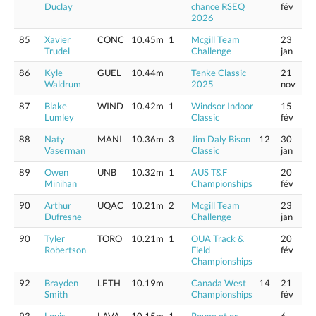
Duclay
chance RSEQ
fév
2026
85
Xavier
CONC
10.45m
1
Mcgill Team
23
Trudel
Challenge
jan
86
Kyle
GUEL
10.44m
Tenke Classic
21
Waldrum
2025
nov
87
Blake
WIND
10.42m
1
Windsor Indoor
15
Lumley
Classic
fév
88
Naty
MANI
10.36m
3
Jim Daly Bison
12
30
Vaserman
Classic
jan
89
Owen
UNB
10.32m
1
AUS T&F
20
Minihan
Championships
fév
90
Arthur
UQAC
10.21m
2
Mcgill Team
23
Dufresne
Challenge
jan
90
Tyler
TORO
10.21m
1
OUA Track &
20
Robertson
Field
fév
Championships
92
Brayden
LETH
10.19m
Canada West
14
21
Smith
Championships
fév