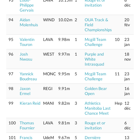
93
Louis-
LAVA
10.15m
1
Rouge et or
6
Philippe
invitation
déc
Gervais
94
Aidan
WIND
10.02m
2
OUA Track &
20
Molenhuis
Field
fév
Championships
95
Valentin
LAVA
9.98m
1
Mcgill Team
10
23
Touron
Challenge
jan
96
Josh
WEST
9.97m
1
Purple and
18
Nwosu
White
nov
Intrasquad
97
Yannick
MONC
9.95m
5
Mcgill Team
11
23
Boudreau
Challenge
jan
98
Jaxon
REGI
9.91m
Golden Bear
16
Ermel
Open
jan
99
Kieran Reid
MANI
9.82m
3
Athletics
Hep
12
Manitoba Last
déc
Chance Meet
100
Thomas
LAVA
9.81m
3
Rouge et or
6
Fournier
invitation
déc
101
Francis
UdeM
9.67m
5
Dernière
13