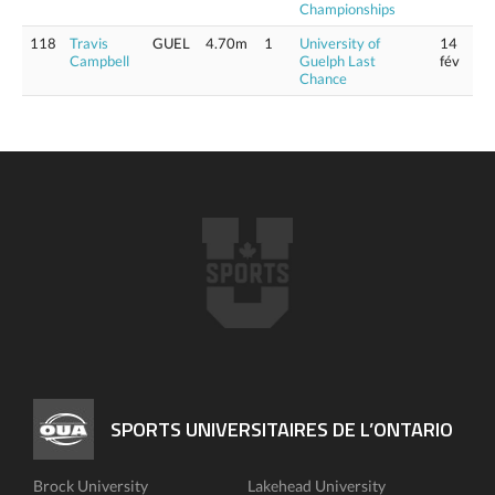
Championships
118
Travis
GUEL
4.70m
1
University of
14
Campbell
Guelph Last
fév
Chance
SPORTS UNIVERSITAIRES DE L’ONTARIO
Brock University
Lakehead University