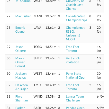
26
Jai Sharma
WATE
13.89m
1
University of
6
14
Guelph Last
fév
Chance
27
Max Fisher
MANI
13.67m
3
Canada West
8
20
Championships
fév
28
Emeric
LAVA
13.61m
2
Championnat
3
20
Gagné
RSEQ,
fév
Université
McGill
29
Jason
TORO
13.51m
1
Fred Foot
16
Okpere
Toronto
jan
30
Marc-
SHER
13.46m
1
Vert et Or
10
Olivier
invitation
jan
Bérard
30
Jackson
WEST
13.46m
1
Penn State
30
Mackay
National Open
jan
32
Hasveen
TMU
13.40m
1
Fred Foot
2
16
Arulrajan
Toronto
jan
33
Rhys
WIND
13.38m
2
Lancer Team
6 fév
Sharman
Challenge
34
Parker
SASK
13.26m
3
Pandas Open
6 fév