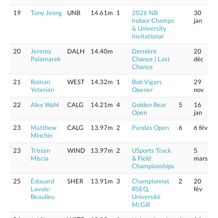
19
Tony Jeong
UNB
14.61m
1
2026 NB
30
Indoor Champs
jan
& University
Invitational
20
Jeremy
DALH
14.40m
Dernière
20
Palamarek
Chance | Last
déc
Chance
21
Roman
WEST
14.32m
1
Bob Vigars
29
Yeterian
Opener
nov
22
Alex Wahl
CALG
14.21m
4
Golden Bear
5
16
Open
jan
23
Matthew
CALG
13.97m
2
Pandas Open
6
6 fév
Minchin
23
Tristen
WIND
13.97m
2
USports Track
5
Miscia
& Field
mars
Championships
25
Édouard
SHER
13.91m
3
Championnat
2
20
Lavoie-
RSEQ,
fév
Beaulieu
Université
McGill