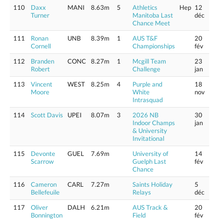
110
Daxx
MANI
8.63m
5
Athletics
Hep
12
Turner
Manitoba Last
déc
Chance Meet
111
Ronan
UNB
8.39m
1
AUS T&F
20
Cornell
Championships
fév
112
Branden
CONC
8.27m
1
Mcgill Team
23
Robert
Challenge
jan
113
Vincent
WEST
8.25m
4
Purple and
18
Moore
White
nov
Intrasquad
114
Scott Davis
UPEI
8.07m
3
2026 NB
30
Indoor Champs
jan
& University
Invitational
115
Devonte
GUEL
7.69m
University of
14
Scarrow
Guelph Last
fév
Chance
116
Cameron
CARL
7.27m
Saints Holiday
5
Bellefeuile
Relays
déc
117
Oliver
DALH
6.21m
AUS Track &
20
Bonnington
Field
fév