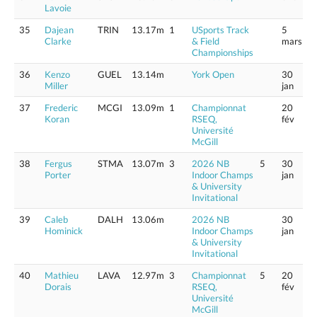
Lavoie
35
Dajean
TRIN
13.17m
1
USports Track
5
Clarke
& Field
mars
Championships
36
Kenzo
GUEL
13.14m
York Open
30
Miller
jan
37
Frederic
MCGI
13.09m
1
Championnat
20
Koran
RSEQ,
fév
Université
McGill
38
Fergus
STMA
13.07m
3
2026 NB
5
30
Porter
Indoor Champs
jan
& University
Invitational
39
Caleb
DALH
13.06m
2026 NB
30
Hominick
Indoor Champs
jan
& University
Invitational
40
Mathieu
LAVA
12.97m
3
Championnat
5
20
Dorais
RSEQ,
fév
Université
McGill