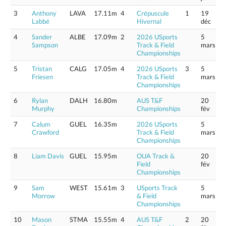
3
Anthony
LAVA
17.11m
4
Crépuscule
1
19
Labbé
Hivernal
déc
4
Sander
ALBE
17.09m
2
2026 USports
5
Sampson
Track & Field
mars
Championships
5
Tristan
CALG
17.05m
4
2026 USports
3
5
Friesen
Track & Field
mars
Championships
6
Rylan
DALH
16.80m
AUS T&F
20
Murphy
Championships
fév
7
Calum
GUEL
16.35m
2026 USports
5
Crawford
Track & Field
mars
Championships
8
Liam Davis
GUEL
15.95m
OUA Track &
20
Field
fév
Championships
9
Sam
WEST
15.61m
3
USports Track
5
Morrow
& Field
mars
Championships
10
Mason
STMA
15.55m
4
AUS T&F
2
20