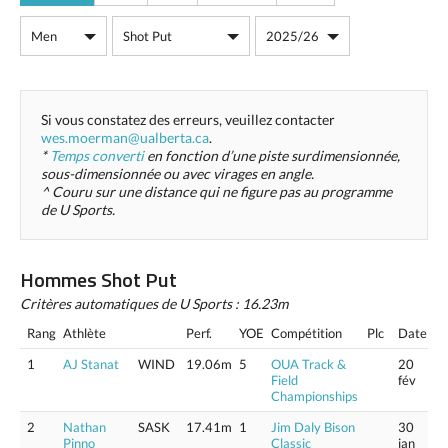
Si vous constatez des erreurs, veuillez contacter
wes.moerman@ualberta.ca
.
*
Temps converti
en fonction d’une piste surdimensionnée,
sous-dimensionnée ou avec virages en angle.
^ Couru sur une distance qui ne figure pas au programme
de U Sports.
Hommes Shot Put
Critères automatiques de U Sports : 16.23m
Rang
Athlète
Perf.
YOE
Compétition
Plc
Date
1
AJ Stanat
WIND
19.06m
5
OUA Track &
20
Field
fév
Championships
2
Nathan
SASK
17.41m
1
Jim Daly Bison
30
Pinno
Classic
jan