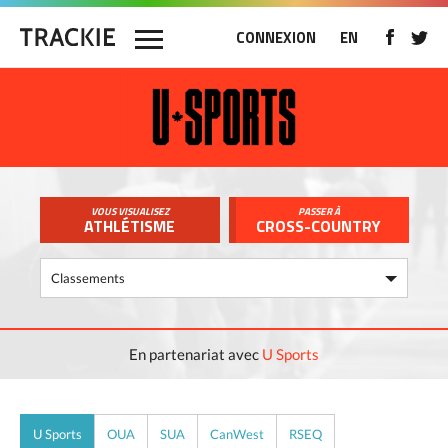
CONNEXION
EN
VOUS VISUALISEZ
PASSER À
ATHLÉTISME
CROSS-COUNTRY
En partenariat avec
U Sports
U Sports
OUA
SUA
CanWest
RSEQ