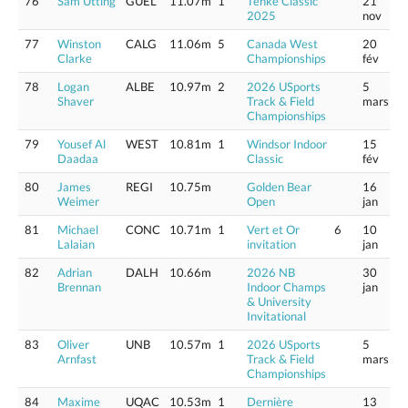
76
Sam Utting
GUEL
11.07m
1
Tenke Classic
21
2025
nov
77
Winston
CALG
11.06m
5
Canada West
20
Clarke
Championships
fév
78
Logan
ALBE
10.97m
2
2026 USports
5
Shaver
Track & Field
mars
Championships
79
Yousef Al
WEST
10.81m
1
Windsor Indoor
15
Daadaa
Classic
fév
80
James
REGI
10.75m
Golden Bear
16
Weimer
Open
jan
81
Michael
CONC
10.71m
1
Vert et Or
6
10
Lalaian
invitation
jan
82
Adrian
DALH
10.66m
2026 NB
30
Brennan
Indoor Champs
jan
& University
Invitational
83
Oliver
UNB
10.57m
1
2026 USports
5
Arnfast
Track & Field
mars
Championships
84
Maxime
UQAC
10.53m
1
Dernière
13