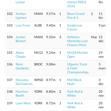
Latour
chance RSEQ
fév
2026
102
Korbyn
MANI
9.57m
1
Bison Grand
2
11
Lipchen
Prix # 2
fév
103
Lain Franz
ALBE
9.40m
1
Sanderson
9 jan
Classic
104
Jordan
MANI
9.33m
3
Athletics
Hep
12
Beinert
Manitoba Last
déc
Chance Meet
105
Aidan
MCGI
9.24m
1
McGill Martlet
29
Chopin
Open
nov
106
Rémi
BROC
9.08m
USports Track
5
Ouellette
& Field
mars
Championships
107
Massimo
WIND
8.97m
1
Mid Week
3
Del Guercio
Multi
déc
108
Harrison
YORK
8.80m
2
York Red &
20
Booth
White
nov
109
Liam West
YORK
8.72m
1
York Red &
20
White
nov