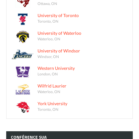
Ottawa, ON
University of Toronto
Toronto, ON
University of Waterloo
Waterloo, ON
University of Windsor
Windsor, ON
Western University
London, ON
Wilfrid Laurier
Waterloo, ON
York University
Toronto, ON
CONFÉRENCE
SUA