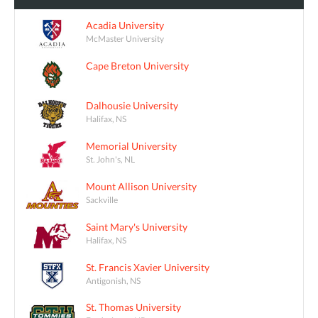
Acadia University
McMaster University
Cape Breton University
Dalhousie University
Halifax, NS
Memorial University
St. John's, NL
Mount Allison University
Sackville
Saint Mary's University
Halifax, NS
St. Francis Xavier University
Antigonish, NS
St. Thomas University