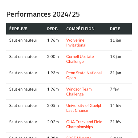
Performances 2024/25
ÉPREUVE
PERF.
COMPÉTITION
DATE
Saut en hauteur
1.96m
Wolverine
11 jan
Invitational
Saut en hauteur
2.00m
Cornell Upstate
18 jan
Challenge
Saut en hauteur
1.93m
Penn State National
31 jan
Open
Saut en hauteur
1.96m
Windsor Team
7 fév
Challenge
Saut en hauteur
2.05m
University of Guelph
14 fév
Last Chance
Saut en hauteur
2.02m
OUA Track and Field
21 fév
Championships
Saut en hauteur
1.98m
2025 USports
6 mars