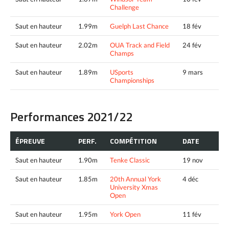
Challenge
Saut en hauteur
1.99m
Guelph Last Chance
18 fév
Saut en hauteur
2.02m
OUA Track and Field
24 fév
Champs
Saut en hauteur
1.89m
USports
9 mars
Championships
Performances 2021/22
ÉPREUVE
PERF.
COMPÉTITION
DATE
Saut en hauteur
1.90m
Tenke Classic
19 nov
Saut en hauteur
1.85m
20th Annual York
4 déc
University Xmas
Open
Saut en hauteur
1.95m
York Open
11 fév