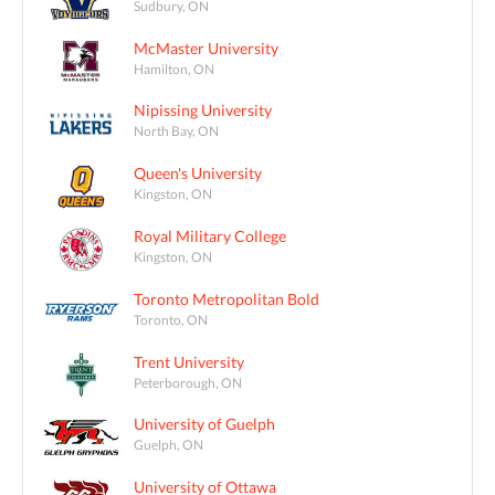
Sudbury, ON
McMaster University
Hamilton, ON
Nipissing University
North Bay, ON
Queen's University
Kingston, ON
Royal Military College
Kingston, ON
Toronto Metropolitan Bold
Toronto, ON
Trent University
Peterborough, ON
University of Guelph
Guelph, ON
University of Ottawa