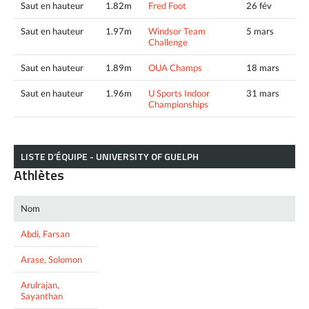
Saut en hauteur
1.82m
Fred Foot
26 fév
Saut en hauteur
1.97m
Windsor Team
5 mars
Challenge
Saut en hauteur
1.89m
OUA Champs
18 mars
Saut en hauteur
1.96m
U Sports Indoor
31 mars
Championships
LISTE D’ÉQUIPE - UNIVERSITY OF GUELPH
Athlètes
Nom
Abdi, Farsan
Arase, Solomon
Arulrajan,
Sayanthan