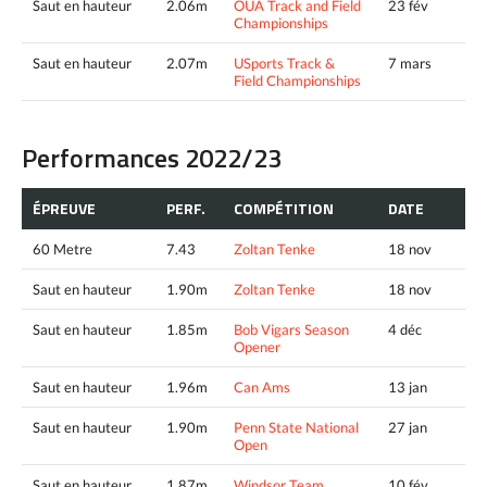
Saut en hauteur
2.06m
OUA Track and Field
23 fév
Championships
Saut en hauteur
2.07m
USports Track &
7 mars
Field Championships
Performances 2022/23
ÉPREUVE
PERF.
COMPÉTITION
DATE
60 Metre
7.43
Zoltan Tenke
18 nov
Saut en hauteur
1.90m
Zoltan Tenke
18 nov
Saut en hauteur
1.85m
Bob Vigars Season
4 déc
Opener
Saut en hauteur
1.96m
Can Ams
13 jan
Saut en hauteur
1.90m
Penn State National
27 jan
Open
Saut en hauteur
1.87m
Windsor Team
10 fév