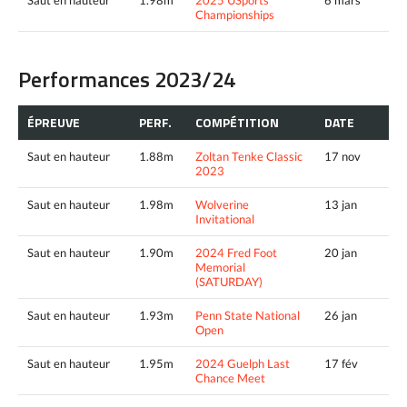
Championships
Performances 2023/24
ÉPREUVE
PERF.
COMPÉTITION
DATE
Saut en hauteur
1.88m
Zoltan Tenke Classic
17 nov
2023
Saut en hauteur
1.98m
Wolverine
13 jan
Invitational
Saut en hauteur
1.90m
2024 Fred Foot
20 jan
Memorial
(SATURDAY)
Saut en hauteur
1.93m
Penn State National
26 jan
Open
Saut en hauteur
1.95m
2024 Guelph Last
17 fév
Chance Meet