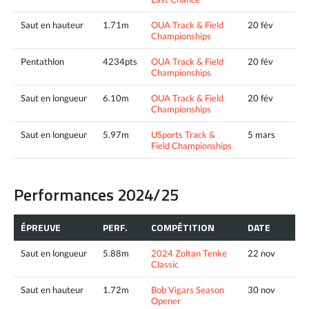
Saut en hauteur
1.71m
OUA Track & Field
20 fév
Championships
Pentathlon
4234pts
OUA Track & Field
20 fév
Championships
Saut en longueur
6.10m
OUA Track & Field
20 fév
Championships
Saut en longueur
5.97m
USports Track &
5 mars
Field Championships
Performances 2024/25
ÉPREUVE
PERF.
COMPÉTITION
DATE
Saut en longueur
5.88m
2024 Zoltan Tenke
22 nov
Classic
Saut en hauteur
1.72m
Bob Vigars Season
30 nov
Opener