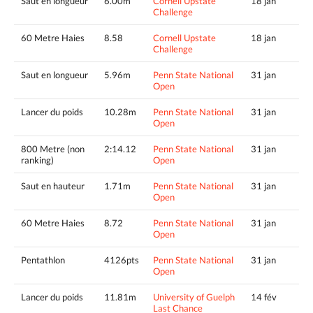
Saut en longueur
6.00m
Cornell Upstate
18 jan
Challenge
60 Metre Haies
8.58
Cornell Upstate
18 jan
Challenge
Saut en longueur
5.96m
Penn State National
31 jan
Open
Lancer du poids
10.28m
Penn State National
31 jan
Open
800 Metre (non
2:14.12
Penn State National
31 jan
ranking)
Open
Saut en hauteur
1.71m
Penn State National
31 jan
Open
60 Metre Haies
8.72
Penn State National
31 jan
Open
Pentathlon
4126pts
Penn State National
31 jan
Open
Lancer du poids
11.81m
University of Guelph
14 fév
Last Chance