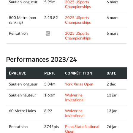
Saut en longueur
5.99m
2025 USports
6 mars
Championships
800 Metre (non
2:15.82
2025 USports
6 mars
ranking)
Championships
Pentathlon
2025 USports
6 mars
4125pts^
Championships
Performances 2023/24
ÉPREUVE
PERF.
COMPÉTITION
DATE
Saut en longueur
5.34m
York Xmas Open
2 déc
Saut en hauteur
1.63m
Wolverine
13 jan
Invitational
60 Metre Haies
8.92
Wolverine
13 jan
Invitational
Pentathlon
3745pts
Penn State National
26 jan
Open