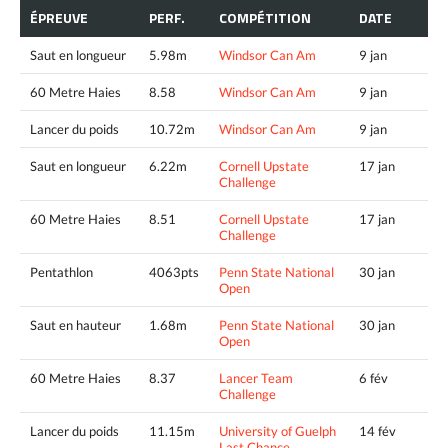
ÉPREUVE
PERF.
COMPÉTITION
DATE
Saut en longueur
5.98m
Windsor Can Am
9 jan
60 Metre Haies
8.58
Windsor Can Am
9 jan
Lancer du poids
10.72m
Windsor Can Am
9 jan
Saut en longueur
6.22m
Cornell Upstate
17 jan
Challenge
60 Metre Haies
8.51
Cornell Upstate
17 jan
Challenge
Pentathlon
4063pts
Penn State National
30 jan
Open
Saut en hauteur
1.68m
Penn State National
30 jan
Open
60 Metre Haies
8.37
Lancer Team
6 fév
Challenge
Lancer du poids
11.15m
University of Guelph
14 fév
Last Chance