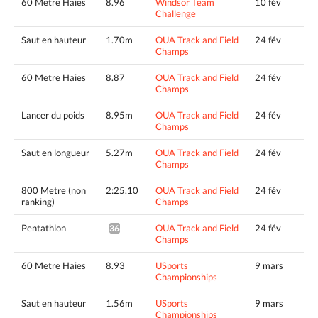
60 Metre Haies
8.96
Windsor Team
10 fév
Challenge
Saut en hauteur
1.70m
OUA Track and Field
24 fév
Champs
60 Metre Haies
8.87
OUA Track and Field
24 fév
Champs
Lancer du poids
8.95m
OUA Track and Field
24 fév
Champs
Saut en longueur
5.27m
OUA Track and Field
24 fév
Champs
800 Metre (non
2:25.10
OUA Track and Field
24 fév
ranking)
Champs
Pentathlon
OUA Track and Field
24 fév
3664pts^
Champs
60 Metre Haies
8.93
USports
9 mars
Championships
Saut en hauteur
1.56m
USports
9 mars
Championships