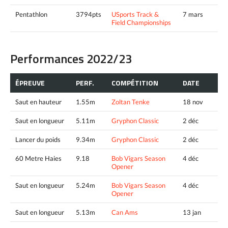
Pentathlon
3794pts
USports Track &
7 mars
Field Championships
Performances 2022/23
ÉPREUVE
PERF.
COMPÉTITION
DATE
Saut en hauteur
1.55m
Zoltan Tenke
18 nov
Saut en longueur
5.11m
Gryphon Classic
2 déc
Lancer du poids
9.34m
Gryphon Classic
2 déc
60 Metre Haies
9.18
Bob Vigars Season
4 déc
Opener
Saut en longueur
5.24m
Bob Vigars Season
4 déc
Opener
Saut en longueur
5.13m
Can Ams
13 jan