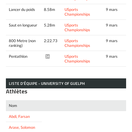
Lancer du poids
8.58m
USports
9 mars
Championships
Saut en longueur
5.28m
USports
9 mars
Championships
800 Metre (non
2:22.73
USports
9 mars
ranking)
Championships
Pentathlon
USports
9 mars
3497pts^
Championships
LISTE D’ÉQUIPE - UNIVERSITY OF GUELPH
Athlètes
Nom
Abdi, Farsan
Arase, Solomon