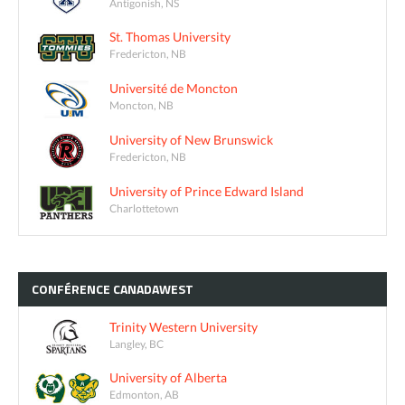
Antigonish, NS
St. Thomas University
Fredericton, NB
Université de Moncton
Moncton, NB
University of New Brunswick
Fredericton, NB
University of Prince Edward Island
Charlottetown
CONFÉRENCE
CANADAWEST
Trinity Western University
Langley, BC
University of Alberta
Edmonton, AB