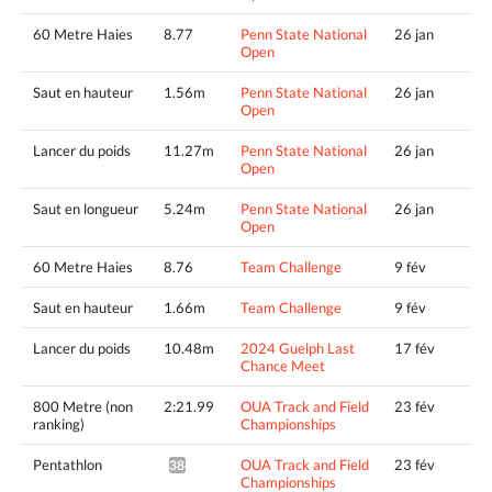
60 Metre Haies
8.77
Penn State National
26 jan
Open
Saut en hauteur
1.56m
Penn State National
26 jan
Open
Lancer du poids
11.27m
Penn State National
26 jan
Open
Saut en longueur
5.24m
Penn State National
26 jan
Open
60 Metre Haies
8.76
Team Challenge
9 fév
Saut en hauteur
1.66m
Team Challenge
9 fév
Lancer du poids
10.48m
2024 Guelph Last
17 fév
Chance Meet
800 Metre (non
2:21.99
OUA Track and Field
23 fév
ranking)
Championships
Pentathlon
OUA Track and Field
23 fév
3847pts^
Championships