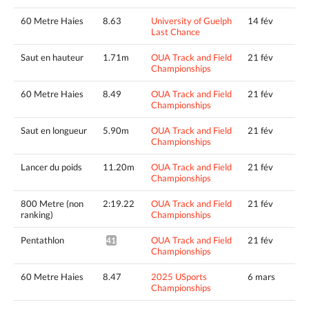
60 Metre Haies
8.63
University of Guelph
14 fév
Last Chance
Saut en hauteur
1.71m
OUA Track and Field
21 fév
Championships
60 Metre Haies
8.49
OUA Track and Field
21 fév
Championships
Saut en longueur
5.90m
OUA Track and Field
21 fév
Championships
Lancer du poids
11.20m
OUA Track and Field
21 fév
Championships
800 Metre (non
2:19.22
OUA Track and Field
21 fév
ranking)
Championships
Pentathlon
OUA Track and Field
21 fév
4163pts^
Championships
60 Metre Haies
8.47
2025 USports
6 mars
Championships