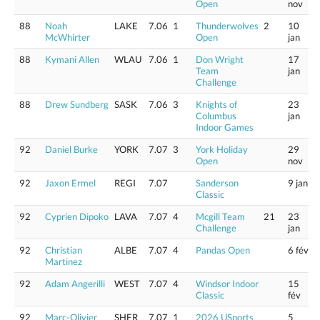
Open
nov
88
Noah
LAKE
7.06
1
Thunderwolves
2
10
McWhirter
Open
jan
88
Kymani Allen
WLAU
7.06
1
Don Wright
17
Team
jan
Challenge
88
Drew Sundberg
SASK
7.06
3
Knights of
23
Columbus
jan
Indoor Games
92
Daniel Burke
YORK
7.07
3
York Holiday
29
Open
nov
92
Jaxon Ermel
REGI
7.07
Sanderson
9 jan
Classic
92
Cyprien Dipoko
LAVA
7.07
4
Mcgill Team
21
23
Challenge
jan
92
Christian
ALBE
7.07
4
Pandas Open
6 fév
Martinez
92
Adam Angerilli
WEST
7.07
4
Windsor Indoor
15
Classic
fév
92
Marc-Olivier
SHER
7.07
1
2026 USports
5