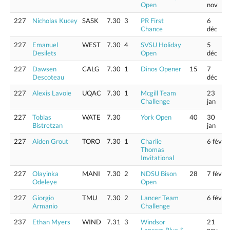
Open
nov
227
Nicholas Kucey
SASK
7.30
3
PR First
6
Chance
déc
227
Emanuel
WEST
7.30
4
SVSU Holiday
5
Desilets
Open
déc
227
Dawsen
CALG
7.30
1
Dinos Opener
15
7
Descoteau
déc
227
Alexis Lavoie
UQAC
7.30
1
Mcgill Team
23
Challenge
jan
227
Tobias
WATE
7.30
York Open
40
30
Bistretzan
jan
227
Aiden Grout
TORO
7.30
1
Charlie
6 fév
Thomas
Invitational
227
Olayinka
MANI
7.30
2
NDSU Bison
28
7 fév
Odeleye
Open
227
Giorgio
TMU
7.30
2
Lancer Team
6 fév
Armanio
Challenge
237
Ethan Myers
WIND
7.31
3
Windsor
21