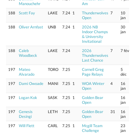
Manouchehr
Am
188
Scott Fay
LAKE
7.24
1
Thunderwolves
7
10
Open
jan
188
Oliver Arnfast
UNB
7.24
1
2026 NB
30
Indoor Champs
jan
& University
Invitational
188
Caleb
LAKE
7.24
2026
7
7 fév
Woodbeck
Thunderwolves
Last Chance
197
Mateo
TORO
7.25
Cornell Greg
5
Alvarado
Page Relays
déc
197
Dami Owoade
MANI
7.25
1
WOA Winter
4
16
Open
jan
197
Logan Kok
SASK
7.25
1
Golden Bear
16
Open
jan
197
Genesis
LETH
7.25
Golden Bear
31
16
Desingi
Open
jan
197
Will Flett
CARL
7.25
1
Mcgill Team
23
Challenge
jan