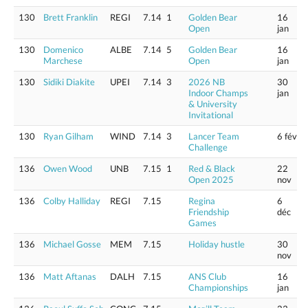
130
Brett Franklin
REGI
7.14
1
Golden Bear
16
Open
jan
130
Domenico
ALBE
7.14
5
Golden Bear
16
Marchese
Open
jan
130
Sidiki Diakite
UPEI
7.14
3
2026 NB
30
Indoor Champs
jan
& University
Invitational
130
Ryan Gilham
WIND
7.14
3
Lancer Team
6 fév
Challenge
136
Owen Wood
UNB
7.15
1
Red & Black
22
Open 2025
nov
136
Colby Halliday
REGI
7.15
Regina
6
Friendship
déc
Games
136
Michael Gosse
MEM
7.15
Holiday hustle
30
nov
136
Matt Aftanas
DALH
7.15
ANS Club
16
Championships
jan