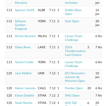
Marneris
invitation
jan
113
Spencer Smith
ALBE
7.11
1
Golden Bear
16
Open
jan
113
Raheem
YORK
7.11
2
York Open
30
Gordon-
jan
Fongenie
113
Divine Ilesanmi
WLAU
7.11
1
Lancer Team
6 fév
Challenge
113
Owen Renn
LAKE
7.11
1
2026
3
7 fév
Thunderwolves
Last Chance
113
Tamarri Lindo
YORK
7.11
3
Lancer Team
6 fév
Challenge
120
Jack Mellish
UNB
7.12
1
DCI Rencontre
10
ouverte de
jan
Moncton Open
120
Aleem Jaiyeola
CALG
7.12
1
Pandas Open
20
6 fév
120
Ethan Delphin
STMA
7.12
2
SMU Open
7 fév
120
Noah Skeete
STMA
7.12
1
AUS T&F
6
20