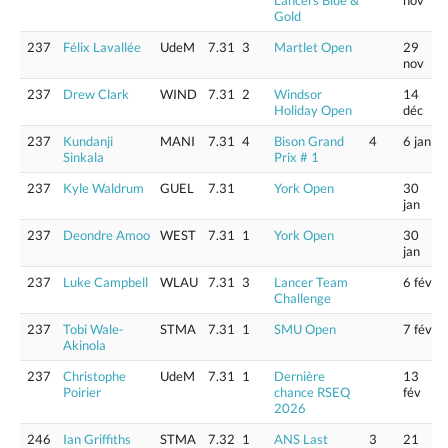
Lancers Blue &
nov
Gold
237
Félix Lavallée
UdeM
7.31
3
Martlet Open
29
nov
237
Drew Clark
WIND
7.31
2
Windsor
14
Holiday Open
déc
237
Kundanji
MANI
7.31
4
Bison Grand
4
6 jan
Sinkala
Prix # 1
237
Kyle Waldrum
GUEL
7.31
York Open
30
jan
237
Deondre Amoo
WEST
7.31
1
York Open
30
jan
237
Luke Campbell
WLAU
7.31
3
Lancer Team
6 fév
Challenge
237
Tobi Wale-
STMA
7.31
1
SMU Open
7 fév
Akinola
237
Christophe
UdeM
7.31
1
Dernière
13
Poirier
chance RSEQ
fév
2026
246
Ian Griffiths
STMA
7.32
1
ANS Last
3
21