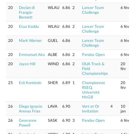
20
Declan di
WLAU
6.86
2
Lancer Team
6 fév
Frangia-
Challenge
Bennett
20
Etua Kaddu
WLAU
6.86
2
Lancer Team
6 fév
Challenge
20
Mark Warner
GUEL
6.86
Lancer Team
6 fév
Challenge
20
Emmanuel Aka
ALBE
6.86
2
Pandas Open
6 fév
20
Jayce Hill
WIND
6.86
2
OUA Track &
20
Field
fév
Championships
25
Esli Kontiedo
SHER
6.89
1
Championnat
20
RSEQ,
fév
Université
McGill
26
Diego Ignacio
LAVA
6.90
Vert et Or
4
10
Arenas Frias
invitation
jan
26
Geovanne
SASK
6.90
3
Pandas Open
6 fév
Powell