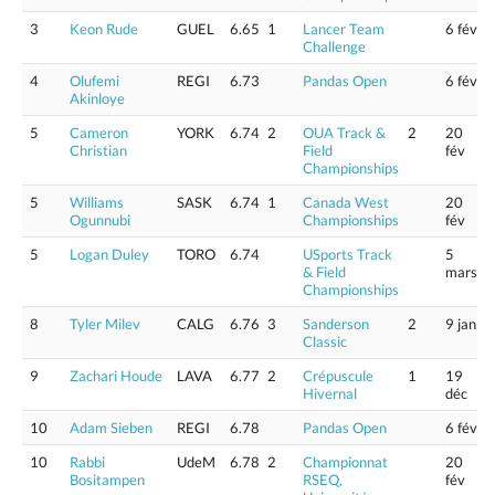
3
Keon Rude
GUEL
6.65
1
Lancer Team
6 fév
Challenge
4
Olufemi
REGI
6.73
Pandas Open
6 fév
Akinloye
5
Cameron
YORK
6.74
2
OUA Track &
2
20
Christian
Field
fév
Championships
5
Williams
SASK
6.74
1
Canada West
20
Ogunnubi
Championships
fév
5
Logan Duley
TORO
6.74
USports Track
5
& Field
mars
Championships
8
Tyler Milev
CALG
6.76
3
Sanderson
2
9 jan
Classic
9
Zachari Houde
LAVA
6.77
2
Crépuscule
1
19
Hivernal
déc
10
Adam Sieben
REGI
6.78
Pandas Open
6 fév
10
Rabbi
UdeM
6.78
2
Championnat
20
Bositampen
RSEQ,
fév