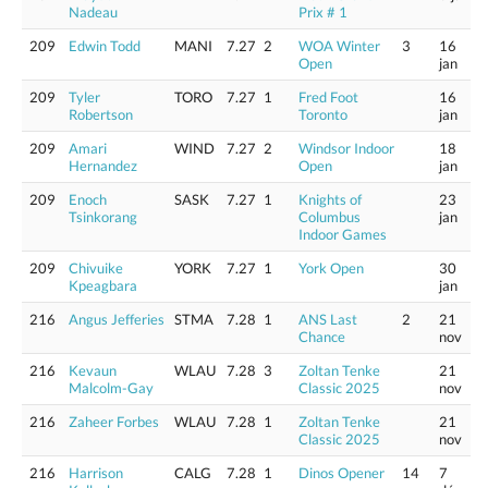
Nadeau
Prix # 1
209
Edwin Todd
MANI
7.27
2
WOA Winter
3
16
Open
jan
209
Tyler
TORO
7.27
1
Fred Foot
16
Robertson
Toronto
jan
209
Amari
WIND
7.27
2
Windsor Indoor
18
Hernandez
Open
jan
209
Enoch
SASK
7.27
1
Knights of
23
Tsinkorang
Columbus
jan
Indoor Games
209
Chivuike
YORK
7.27
1
York Open
30
Kpeagbara
jan
216
Angus Jefferies
STMA
7.28
1
ANS Last
2
21
Chance
nov
216
Kevaun
WLAU
7.28
3
Zoltan Tenke
21
Malcolm-Gay
Classic 2025
nov
216
Zaheer Forbes
WLAU
7.28
1
Zoltan Tenke
21
Classic 2025
nov
216
Harrison
CALG
7.28
1
Dinos Opener
14
7