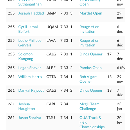
Suthananthan
Open
nov
255
Joseph Haddad
UdeM
7.33
3
Martlet Open
29
nov
255
Cyrill Jamal
UQAM
7.33
1
Rouge et or
6
Belfort
invitation
déc
255
Louis-Philippe
LAVA
7.33
1
Rouge et or
6
Gervais
invitation
déc
255
Solomon
CALG
7.33
1
Dinos Opener
17
7
Kangong
déc
255
Logan Shaver
ALBE
7.33
2
Pandas Open
6 fév
261
William Harris
OTTA
7.34
1
Bob Vigars
13
29
Opener
nov
261
Danyal Rajpoot
CALG
7.34
2
Dinos Opener
18
7
déc
261
Joshua
CARL
7.34
Mcgill Team
23
Haughton
Challenge
jan
261
Jason Saraiva
TMU
7.34
1
OUA Track &
20
Field
fév
Championships