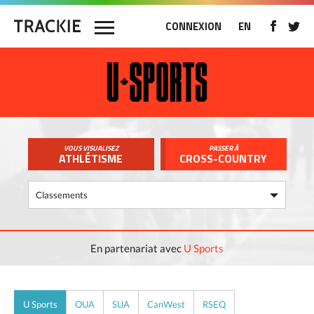
CONNEXION
EN
VOUS VISUALISEZ
PASSER À
ATHLÉTISME
CROSS-COUNTRY
En partenariat avec
U Sports
U Sports
OUA
SUA
CanWest
RSEQ