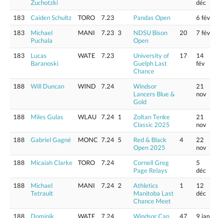
Zuchotzki
déc
183
Caiden Schultz
TORO
7.23
Pandas Open
6 fév
183
Michael
MANI
7.23
3
NDSU Bison
20
7 fév
Puchala
Open
183
Lucas
WATE
7.23
University of
17
14
Baranoski
Guelph Last
fév
Chance
188
Will Duncan
WIND
7.24
Windsor
21
Lancers Blue &
nov
Gold
188
Miles Gulas
WLAU
7.24
1
Zoltan Tenke
21
Classic 2025
nov
188
Gabriel Gagné
MONC
7.24
5
Red & Black
4
22
Open 2025
nov
188
Micaiah Clarke
TORO
7.24
Cornell Greg
5
Page Relays
déc
188
Michael
MANI
7.24
2
Athletics
1
12
Tetrault
Manitoba Last
déc
Chance Meet
188
Dominik
WATE
7.24
Windsor Can
47
9 jan