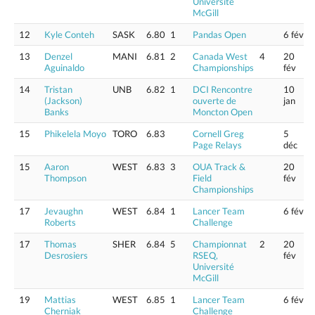
Université
McGill
12
Kyle Conteh
SASK
6.80
1
Pandas Open
6 fév
13
Denzel
MANI
6.81
2
Canada West
4
20
Aguinaldo
Championships
fév
14
Tristan
UNB
6.82
1
DCI Rencontre
10
(Jackson)
ouverte de
jan
Banks
Moncton Open
15
Phikelela Moyo
TORO
6.83
Cornell Greg
5
Page Relays
déc
15
Aaron
WEST
6.83
3
OUA Track &
20
Thompson
Field
fév
Championships
17
Jevaughn
WEST
6.84
1
Lancer Team
6 fév
Roberts
Challenge
17
Thomas
SHER
6.84
5
Championnat
2
20
Desrosiers
RSEQ,
fév
Université
McGill
19
Mattias
WEST
6.85
1
Lancer Team
6 fév
Cherniak
Challenge