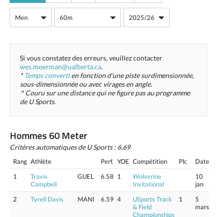
Si vous constatez des erreurs, veuillez contacter
wes.moerman@ualberta.ca
.
*
Temps converti
en fonction d’une piste surdimensionnée,
sous-dimensionnée ou avec virages en angle.
^ Couru sur une distance qui ne figure pas au programme
de U Sports.
Hommes 60 Meter
Critères automatiques de U Sports : 6.69
Rang
Athlète
Perf.
YOE
Compétition
Plc
Date
1
Travis
GUEL
6.58
1
Wolverine
10
Campbell
Invitational
jan
2
Tyrell Davis
MANI
6.59
4
USports Track
1
5
& Field
mars
Championships