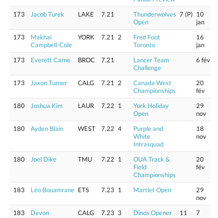
173
Jacob Turek
LAKE
7.21
Thunderwolves
7 (P)
10
Open
jan
173
Makhai
YORK
7.21
2
Fred Foot
16
Campbell-Cole
Toronto
jan
173
Everett Carne
BROC
7.21
Lancer Team
6 fév
Challenge
173
Jaxon Turner
CALG
7.21
2
Canada West
20
Championships
fév
180
Joshua Kim
LAUR
7.22
1
York Holiday
29
Open
nov
180
Ayden Blain
WEST
7.22
4
Purple and
18
White
nov
Intrasquad
180
Joel Dike
TMU
7.22
1
OUA Track &
20
Field
fév
Championships
183
Léo Bouamrane
ETS
7.23
1
Martlet Open
29
nov
183
Devon
CALG
7.23
3
Dinos Opener
11
7