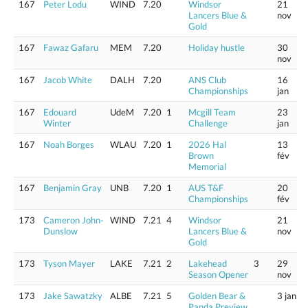
167
Peter Lodu
WIND
7.20
Windsor
21
Lancers Blue &
nov
Gold
167
Fawaz Gafaru
MEM
7.20
Holiday hustle
30
nov
167
Jacob White
DALH
7.20
ANS Club
16
Championships
jan
167
Edouard
UdeM
7.20
1
Mcgill Team
23
Winter
Challenge
jan
167
Noah Borges
WLAU
7.20
1
2026 Hal
13
Brown
fév
Memorial
167
Benjamin Gray
UNB
7.20
1
AUS T&F
20
Championships
fév
173
Cameron John-
WIND
7.21
4
Windsor
21
Dunslow
Lancers Blue &
nov
Gold
173
Tyson Mayer
LAKE
7.21
2
Lakehead
3
29
Season Opener
nov
173
Jake Sawatzky
ALBE
7.21
5
Golden Bear &
3 jan
Panda Preview