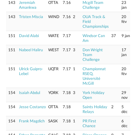
143
Jeremiah
OTTA
7.16
Mcgill Team
23
Amankwa
Challenge
jan
143
Tristen Miscia
WIND
7.16
2
OUA Track &
20
Field
fév
Championships
151
David Alabi
WATE
7.17
Windsor Can
37
9 jan
Am
151
Nabeel Haliru
WEST
7.17
3
Don Wright
17
Team
jan
Challenge
151
Ulrick Guipro-
UQTR
7.17
1
Championnat
20
Lebel
RSEQ,
fév
Université
McGill
154
Isaiah Abdul
YORK
7.18
3
York Holiday
29
Open
nov
154
Jesse Costanzo
OTTA
7.18
Saints Holiday
2
5
Relays
déc
154
Frank Magdich
SASK
7.18
1
PR First
6
Chance
déc