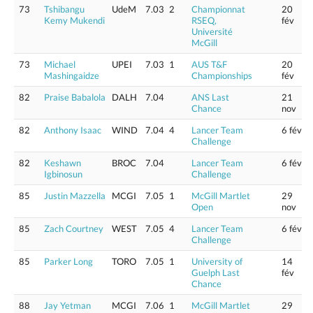
73
Tshibangu
UdeM
7.03
2
Championnat
20
Kemy Mukendi
RSEQ,
fév
Université
McGill
73
Michael
UPEI
7.03
1
AUS T&F
20
Mashingaidze
Championships
fév
82
Praise Babalola
DALH
7.04
ANS Last
21
Chance
nov
82
Anthony Isaac
WIND
7.04
4
Lancer Team
6 fév
Challenge
82
Keshawn
BROC
7.04
Lancer Team
6 fév
Igbinosun
Challenge
85
Justin Mazzella
MCGI
7.05
1
McGill Martlet
29
Open
nov
85
Zach Courtney
WEST
7.05
4
Lancer Team
6 fév
Challenge
85
Parker Long
TORO
7.05
1
University of
14
Guelph Last
fév
Chance
88
Jay Yetman
MCGI
7.06
1
McGill Martlet
29