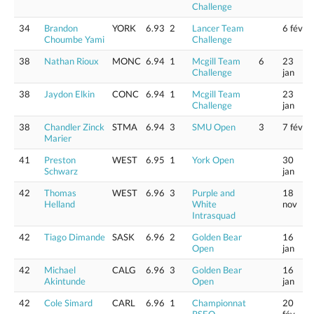
Challenge
34
Brandon
YORK
6.93
2
Lancer Team
6 fév
Choumbe Yami
Challenge
38
Nathan Rioux
MONC
6.94
1
Mcgill Team
6
23
Challenge
jan
38
Jaydon Elkin
CONC
6.94
1
Mcgill Team
23
Challenge
jan
38
Chandler Zinck
STMA
6.94
3
SMU Open
3
7 fév
Marier
41
Preston
WEST
6.95
1
York Open
30
Schwarz
jan
42
Thomas
WEST
6.96
3
Purple and
18
Helland
White
nov
Intrasquad
42
Tiago Dimande
SASK
6.96
2
Golden Bear
16
Open
jan
42
Michael
CALG
6.96
3
Golden Bear
16
Akintunde
Open
jan
42
Cole Simard
CARL
6.96
1
Championnat
20