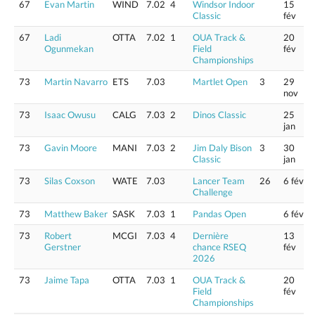
67
Evan Martin
WIND
7.02
4
Windsor Indoor
15
Classic
fév
67
Ladi
OTTA
7.02
1
OUA Track &
20
Ogunmekan
Field
fév
Championships
73
Martin Navarro
ETS
7.03
Martlet Open
3
29
nov
73
Isaac Owusu
CALG
7.03
2
Dinos Classic
25
jan
73
Gavin Moore
MANI
7.03
2
Jim Daly Bison
3
30
Classic
jan
73
Silas Coxson
WATE
7.03
Lancer Team
26
6 fév
Challenge
73
Matthew Baker
SASK
7.03
1
Pandas Open
6 fév
73
Robert
MCGI
7.03
4
Dernière
13
Gerstner
chance RSEQ
fév
2026
73
Jaime Tapa
OTTA
7.03
1
OUA Track &
20
Field
fév
Championships