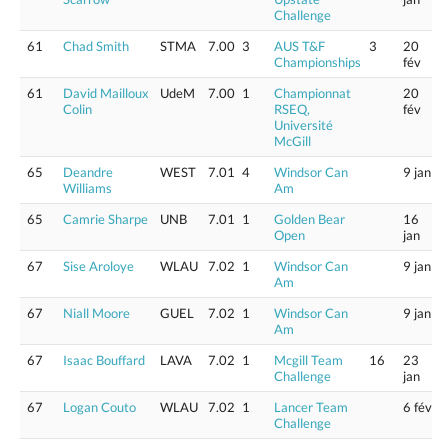
Challenge
61
Chad Smith
STMA
7.00
3
AUS T&F
3
20
Championships
fév
61
David Mailloux
UdeM
7.00
1
Championnat
20
Colin
RSEQ,
fév
Université
McGill
65
Deandre
WEST
7.01
4
Windsor Can
9 jan
Williams
Am
65
Camrie Sharpe
UNB
7.01
1
Golden Bear
16
Open
jan
67
Sise Aroloye
WLAU
7.02
1
Windsor Can
9 jan
Am
67
Niall Moore
GUEL
7.02
1
Windsor Can
9 jan
Am
67
Isaac Bouffard
LAVA
7.02
1
Mcgill Team
16
23
Challenge
jan
67
Logan Couto
WLAU
7.02
1
Lancer Team
6 fév
Challenge