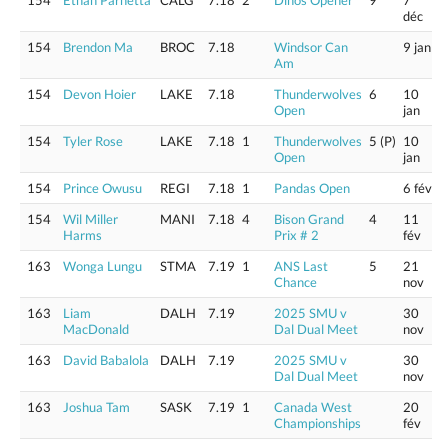
154
Ethan Parnetta
CALG
7.18
2
Dinos Opener
9
7
déc
154
Brendon Ma
BROC
7.18
Windsor Can
9 jan
Am
154
Devon Hoier
LAKE
7.18
Thunderwolves
6
10
Open
jan
154
Tyler Rose
LAKE
7.18
1
Thunderwolves
5 (P)
10
Open
jan
154
Prince Owusu
REGI
7.18
1
Pandas Open
6 fév
154
Wil Miller
MANI
7.18
4
Bison Grand
4
11
Harms
Prix # 2
fév
163
Wonga Lungu
STMA
7.19
1
ANS Last
5
21
Chance
nov
163
Liam
DALH
7.19
2025 SMU v
30
MacDonald
Dal Dual Meet
nov
163
David Babalola
DALH
7.19
2025 SMU v
30
Dal Dual Meet
nov
163
Joshua Tam
SASK
7.19
1
Canada West
20
Championships
fév