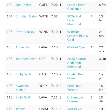
104
Sam Utting
GUEL
7.09
1
Lancer Team
6 fév
Challenge
104
Christian Gairy
WATE
7.09
2026 Hal
4
13
Brown
fév
Memorial
108
Brett Beazley
WIND
7.10
1
Windsor
21
Lancers Blue &
nov
Gold
108
Ahmed Sami
LAVA
7.10
3
Martlet Open
18
29
nov
108
John McGowan
UPEI
7.10
1
2026 Sharon
3 jan
Anderson
Memorial
108
Colby Sych
CALG
7.10
2
Golden Bear
16
Open
jan
108
Kwabena
YORK
7.10
2
Fred Foot
16
McRae
Toronto
jan
113
Émile Saïd
LAVA
7.11
3
Crépuscule
6
19
Hivernal
déc
113
Jimmy
UdeM
7.11
2
Vert et Or
10