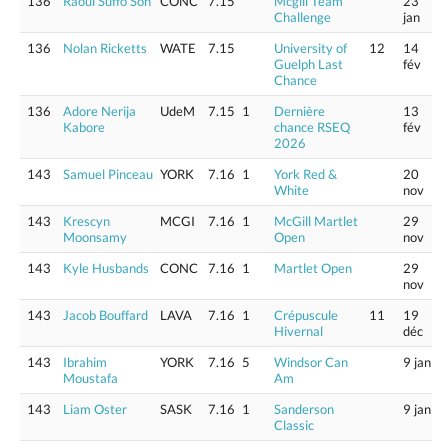
136
Raoul Suffo Soh
CONC
7.15
Mcgill Team
23
Challenge
jan
136
Nolan Ricketts
WATE
7.15
University of
12
14
Guelph Last
fév
Chance
136
Adore Nerija
UdeM
7.15
1
Dernière
13
Kabore
chance RSEQ
fév
2026
143
Samuel Pinceau
YORK
7.16
1
York Red &
20
White
nov
143
Krescyn
MCGI
7.16
1
McGill Martlet
29
Moonsamy
Open
nov
143
Kyle Husbands
CONC
7.16
1
Martlet Open
29
nov
143
Jacob Bouffard
LAVA
7.16
1
Crépuscule
11
19
Hivernal
déc
143
Ibrahim
YORK
7.16
5
Windsor Can
9 jan
Moustafa
Am
143
Liam Oster
SASK
7.16
1
Sanderson
9 jan
Classic