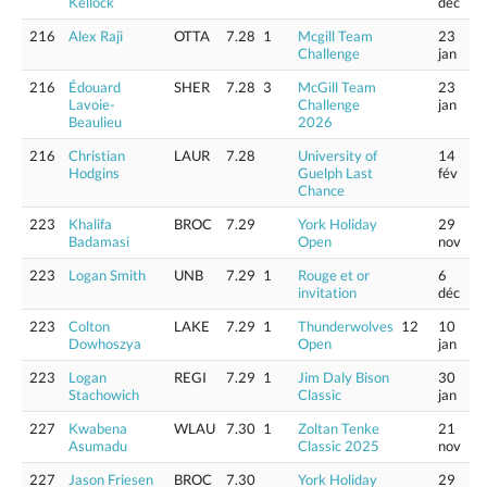
Kellock
déc
216
Alex Raji
OTTA
7.28
1
Mcgill Team
23
Challenge
jan
216
Édouard
SHER
7.28
3
McGill Team
23
Lavoie-
Challenge
jan
Beaulieu
2026
216
Christian
LAUR
7.28
University of
14
Hodgins
Guelph Last
fév
Chance
223
Khalifa
BROC
7.29
York Holiday
29
Badamasi
Open
nov
223
Logan Smith
UNB
7.29
1
Rouge et or
6
invitation
déc
223
Colton
LAKE
7.29
1
Thunderwolves
12
10
Dowhoszya
Open
jan
223
Logan
REGI
7.29
1
Jim Daly Bison
30
Stachowich
Classic
jan
227
Kwabena
WLAU
7.30
1
Zoltan Tenke
21
Asumadu
Classic 2025
nov
227
Jason Friesen
BROC
7.30
York Holiday
29