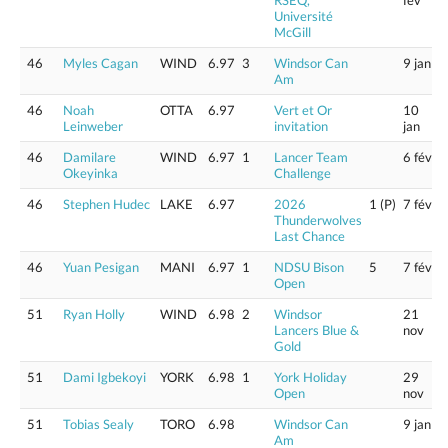
RSEQ,
fév
Université
McGill
46
Myles Cagan
WIND
6.97
3
Windsor Can
9 jan
Am
46
Noah
OTTA
6.97
Vert et Or
10
Leinweber
invitation
jan
46
Damilare
WIND
6.97
1
Lancer Team
6 fév
Okeyinka
Challenge
46
Stephen Hudec
LAKE
6.97
2026
1 (P)
7 fév
Thunderwolves
Last Chance
46
Yuan Pesigan
MANI
6.97
1
NDSU Bison
5
7 fév
Open
51
Ryan Holly
WIND
6.98
2
Windsor
21
Lancers Blue &
nov
Gold
51
Dami Igbekoyi
YORK
6.98
1
York Holiday
29
Open
nov
51
Tobias Sealy
TORO
6.98
Windsor Can
9 jan
Am