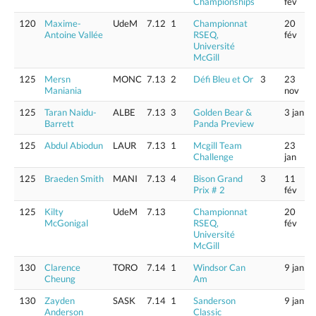
Championships
fév
120
Maxime-
UdeM
7.12
1
Championnat
20
Antoine Vallée
RSEQ,
fév
Université
McGill
125
Mersn
MONC
7.13
2
Défi Bleu et Or
3
23
Maniania
nov
125
Taran Naidu-
ALBE
7.13
3
Golden Bear &
3 jan
Barrett
Panda Preview
125
Abdul Abiodun
LAUR
7.13
1
Mcgill Team
23
Challenge
jan
125
Braeden Smith
MANI
7.13
4
Bison Grand
3
11
Prix # 2
fév
125
Kilty
UdeM
7.13
Championnat
20
McGonigal
RSEQ,
fév
Université
McGill
130
Clarence
TORO
7.14
1
Windsor Can
9 jan
Cheung
Am
130
Zayden
SASK
7.14
1
Sanderson
9 jan
Anderson
Classic