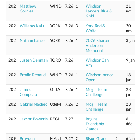
202
Matthew
WIND
7.26
1
Windsor
21
Cornies
Lancers Blue &
nov
Gold
202
Williams Kalu
YORK
7.26
3
York Red &
20
White
nov
202
Nathan Lance
YORK
7.26
1
2026 Sharon
3 jan
Anderson
Memorial
202
Justen Denman
TORO
7.26
Windsor Can
9 jan
Am
202
Brodie Renaud
WIND
7.26
1
Windsor Indoor
18
Open
jan
202
James
OTTA
7.26
1
Mcgill Team
23
Compeau
Challenge
jan
202
Gabriel Nached
UdeM
7.26
2
Mcgill Team
23
Challenge
jan
209
Jaxson Bowerin
REGI
7.27
Regina
6
Friendship
déc
Games
209
Braydon
MANI
7.27
2
Bison Grand
2
6 jan