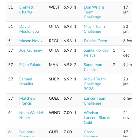
51
Emmett
WEST
6.98
1
Don Wright
17
Charles
Team
jan
Challenge
51
David
OTTA
6.98
1
Mcgill Team
23
Moulongou
Challenge
jan
51
Mason Novik
REGI
6.98
1
Pandas Open
6 fév
57
Joel Gurnsey
OTTA
6.99
1
Saints Holiday
1
5
Relays
déc
57
Elijah Falade
MANI
6.99
2
Sanderson
7
9 jan
Classic
57
Samuel
SHER
6.99
1
McGill Team
23
Beaulieu
Challenge
jan
2026
57
Matthew
GUEL
6.99
Lancer Team
6 fév
Francis
Challenge
61
Noah Waddel-
WIND
7.00
1
Windsor
21
Henry
Lancers Blue &
nov
Gold
61
Devonte
GUEL
7.00
Cornell
17
Scarrow
Upstate
jan