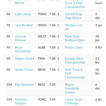
Bérard
Track & Field
mars
Championships
98
Liam Lemay
TORO
7.08
1
Cornell Greg
5
Page Relays
déc
98
Jack Banfield
WIND
7.08
2
Windsor Can
9 jan
Am
98
Jackson
WEST
7.08
1
Penn State
30
Mackay
National Open
jan
98
Bryan
ALBE
7.08
1
Pandas Open
6 fév
Ihensekhien
98
Dajean Clarke
TRIN
7.08
1
Canada West
21
Championships
fév
98
Ayden Tessier
BROC
7.08
1
OUA Track &
20
Field
fév
Championships
104
Finn Sorenson
REGI
7.09
Regina
6
Friendship
déc
Games
104
Mattheo
TORO
7.09
Lancer Team
6 fév
Douglas
Challenge