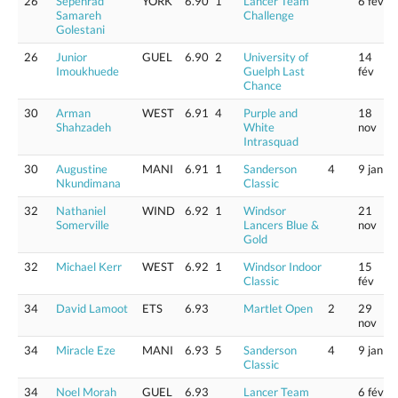
26
Sepehrad
YORK
6.90
1
Lancer Team
6 fév
Samareh
Challenge
Golestani
26
Junior
GUEL
6.90
2
University of
14
Imoukhuede
Guelph Last
fév
Chance
30
Arman
WEST
6.91
4
Purple and
18
Shahzadeh
White
nov
Intrasquad
30
Augustine
MANI
6.91
1
Sanderson
4
9 jan
Nkundimana
Classic
32
Nathaniel
WIND
6.92
1
Windsor
21
Somerville
Lancers Blue &
nov
Gold
32
Michael Kerr
WEST
6.92
1
Windsor Indoor
15
Classic
fév
34
David Lamoot
ETS
6.93
Martlet Open
2
29
nov
34
Miracle Eze
MANI
6.93
5
Sanderson
4
9 jan
Classic
34
Noel Morah
GUEL
6.93
Lancer Team
6 fév