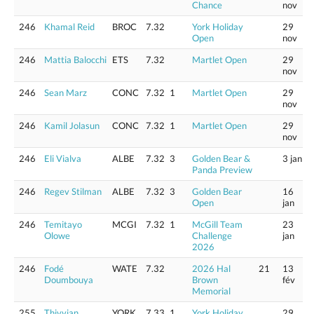
Chance
nov
246
Khamal Reid
BROC
7.32
York Holiday
29
Open
nov
246
Mattia Balocchi
ETS
7.32
Martlet Open
29
nov
246
Sean Marz
CONC
7.32
1
Martlet Open
29
nov
246
Kamil Jolasun
CONC
7.32
1
Martlet Open
29
nov
246
Eli Vialva
ALBE
7.32
3
Golden Bear &
3 jan
Panda Preview
246
Regev Stilman
ALBE
7.32
3
Golden Bear
16
Open
jan
246
Temitayo
MCGI
7.32
1
McGill Team
23
Olowe
Challenge
jan
2026
246
Fodé
WATE
7.32
2026 Hal
21
13
Doumbouya
Brown
fév
Memorial
255
Thivvian
YORK
7.33
1
York Holiday
29